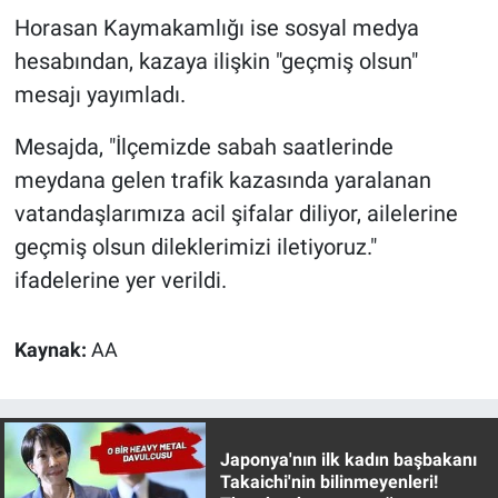
Nedir
Horasan Kaymakamlığı ise sosyal medya
hesabından, kazaya ilişkin "geçmiş olsun"
Popüler
mesajı yayımladı.
Programlar
Mesajda, "İlçemizde sabah saatlerinde
Sağlık
meydana gelen trafik kazasında yaralanan
vatandaşlarımıza acil şifalar diliyor, ailelerine
Spor
geçmiş olsun dileklerimizi iletiyoruz."
ifadelerine yer verildi.
Teknoloji
Türkiye'nin Geleceği
Kaynak:
AA
Türkiye'nin Gündemi
Japonya'nın ilk kadın başbakanı
Yerel Gündem
Takaichi'nin bilinmeyenleri!