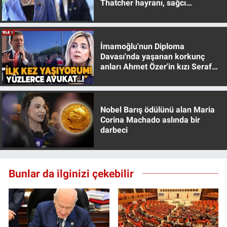
Thatcher hayranı, sağcı
Yerel Yaşam
muhafazakar
Canlı Yayın
İmamoğlu'nun Diploma
Davası'nda yaşanan korkunç
anları Ahmet Özer'in kızı Seraf
Özer anlattı!
Nobel Barış ödülünü alan Maria
Corina Machado aslında bir
darbeci
Bunlar da ilginizi çekebilir