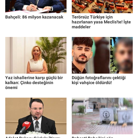
Bahçeli: 86 milyon kazanacak
Terörsüz Türkiye için
hazırlanan yasa Meclis'te! İşte
maddeler
Yaz ishallerine karşı güçlü bir
Düğün fotoğraflarını çektiği
kalkan: Çinko desteğinin
kişi vahşice öldürdü!
önemi