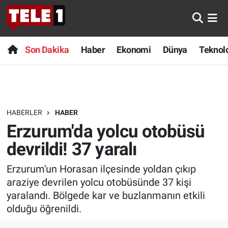
Anında Manşet
Son Dakika
Nöbetçi Eczaneler
Son Dakika
Haber
Ekonomi
Dünya
Teknolo
Başka Sohbetler
Haber
Hava Durumu
Belgesel
Ekonomi
Namaz Vakitleri
HABERLER
HABER
Bilim turu
Dünya
Trafik Durumu
Erzurum'da yolcu otobüsü
Bilim ve Teknoloji Evreni
Teknoloji
Süper Lig Puan Durumu ve Fikstür
devrildi! 37 yaralı
Erzurum'un Horasan ilçesinde yoldan çıkıp
Doğa Konuşuyor
Sağlık
Tüm Manşetler
araziye devrilen yolcu otobüsünde 37 kişi
Dünya
Spor
Son Dakika Haberleri
yaralandı. Bölgede kar ve buzlanmanın etkili
olduğu öğrenildi.
Ege Saati
Yayın Akışı
Haber Arşivi