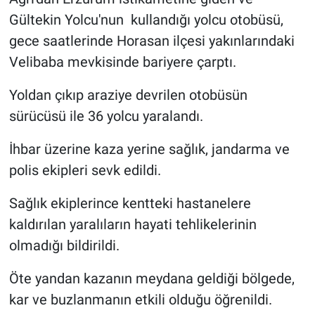
Gültekin Yolcu'nun kullandığı yolcu otobüsü,
Gündem Özel
gece saatlerinde Horasan ilçesi yakınlarındaki
Velibaba mevkisinde bariyere çarptı.
Günün görüntüsü
Yoldan çıkıp araziye devrilen otobüsün
Haber
sürücüsü ile 36 yolcu yaralandı.
İlan
İhbar üzerine kaza yerine sağlık, jandarma ve
polis ekipleri sevk edildi.
Kimdir
Sağlık ekiplerince kentteki hastanelere
Koronavirüs
kaldırılan yaralıların hayati tehlikelerinin
olmadığı bildirildi.
Kültür Sanat
Öte yandan kazanın meydana geldiği bölgede,
Ne demişti
kar ve buzlanmanın etkili olduğu öğrenildi.