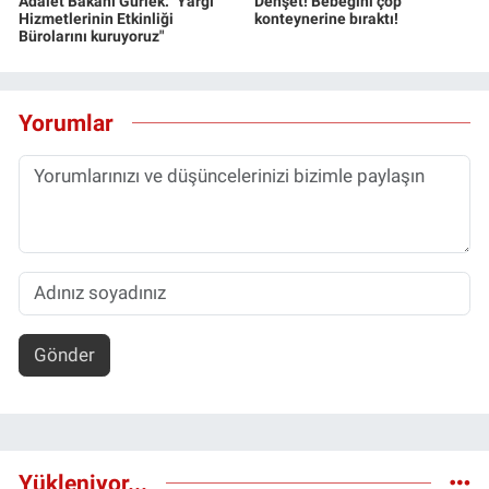
Adalet Bakanı Gürlek: "Yargı
Dehşet! Bebeğini çöp
Hizmetlerinin Etkinliği
konteynerine bıraktı!
Bürolarını kuruyoruz"
Yorumlar
Gönder
Yükleniyor...