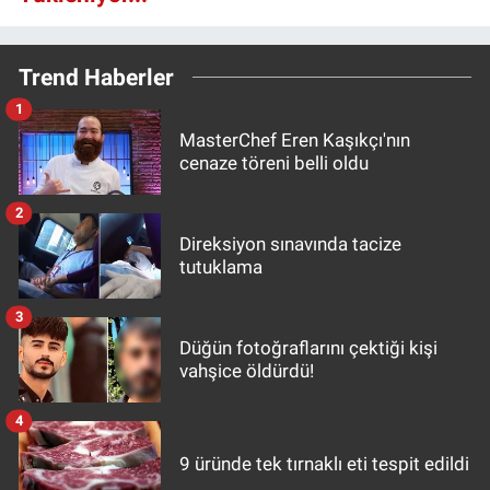
Trend Haberler
1
MasterChef Eren Kaşıkçı'nın
cenaze töreni belli oldu
2
Direksiyon sınavında tacize
tutuklama
3
Düğün fotoğraflarını çektiği kişi
vahşice öldürdü!
4
9 üründe tek tırnaklı eti tespit edildi