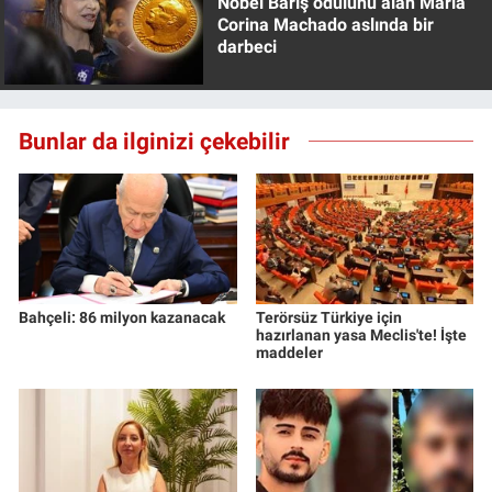
Nobel Barış ödülünü alan Maria
Nedir
Corina Machado aslında bir
darbeci
Popüler
Programlar
Bunlar da ilginizi çekebilir
Sağlık
Spor
Teknoloji
Bahçeli: 86 milyon kazanacak
Terörsüz Türkiye için
hazırlanan yasa Meclis'te! İşte
Türkiye'nin Geleceği
maddeler
Türkiye'nin Gündemi
Yerel Gündem