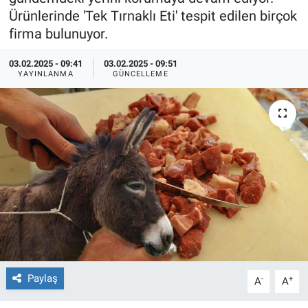
Ürünlerinde 'Tek Tırnaklı Eti' tespit edilen birçok
Ege'den Esintiler
İletişim
firma bulunuyor.
Eğitim
03.02.2025 - 09:41
03.02.2025 - 09:51
YAYINLANMA
GÜNCELLEME
Eğlence
Ekonomi
Forum
Gerçeğin İzinde
Gün Başlıyor
Gün Bitiyor
Paylaş
-
+
A
A
Gün Ortası