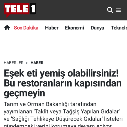
Anında Manşet
Son Dakika
Nöbetçi Eczaneler
Son Dakika
Haber
Ekonomi
Dünya
Teknolo
Başka Sohbetler
Haber
Hava Durumu
Belgesel
Ekonomi
Namaz Vakitleri
HABERLER
HABER
Bilim turu
Dünya
Trafik Durumu
Eşek eti yemiş olabilirsiniz!
Bilim ve Teknoloji Evreni
Teknoloji
Süper Lig Puan Durumu ve Fikstür
Bu restoranların kapısından
geçmeyin
Doğa Konuşuyor
Sağlık
Tüm Manşetler
Tarım ve Orman Bakanlığı tarafından
Dünya
Spor
Son Dakika Haberleri
yayımlanan 'Taklit veya Tağşiş Yapılan Gıdalar'
ve 'Sağlığı Tehlikeye Düşürecek Gıdalar' listeleri
Ege Saati
Yayın Akışı
Haber Arşivi
gündemdeki yerini korumaya devam ediyor.