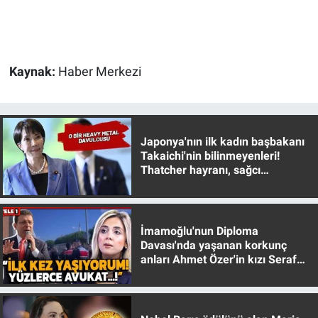
Gündem Özel
Günün görüntüsü
Kaynak:
Haber Merkezi
Haber
İlan
Japonya'nın ilk kadın başbakanı
Takaichi'nin bilinmeyenleri!
Thatcher hayranı, sağcı
Kimdir
muhafazakar
Koronavirüs
İmamoğlu'nun Diploma
Davası'nda yaşanan korkunç
Kültür Sanat
anları Ahmet Özer'in kızı Seraf
Özer anlattı!
Ne demişti