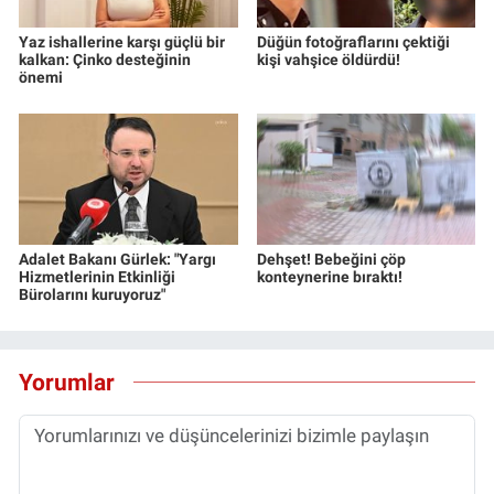
Yerel Yaşam
Yaz ishallerine karşı güçlü bir
Düğün fotoğraflarını çektiği
kalkan: Çinko desteğinin
kişi vahşice öldürdü!
Canlı Yayın
önemi
Adalet Bakanı Gürlek: "Yargı
Dehşet! Bebeğini çöp
Hizmetlerinin Etkinliği
konteynerine bıraktı!
Bürolarını kuruyoruz"
Yorumlar