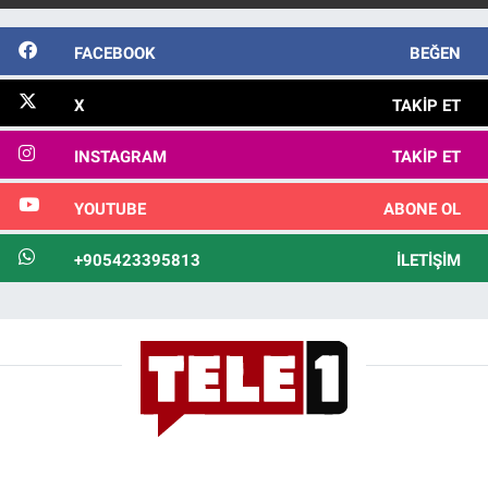
FACEBOOK
BEĞEN
X
TAKIP ET
INSTAGRAM
TAKIP ET
YOUTUBE
ABONE OL
+905423395813
İLETIŞIM