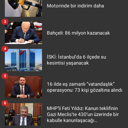
Motorinde bir indirim daha
3
Bahçeli: 86 milyon kazanacak
4
İSKİ: İstanbul'da 6 ilçede su
kesintisi yaşanacak
5
16 ilde eş zamanlı “vatandaşlık”
operasyonu: 73 kişi gözaltına alındı
6
MHP’li Feti Yıldız: Kanun teklifinin
Gazi Meclis'te 430’un üzerinde bir
kabulle kanunlaşacağı
görülmektedir