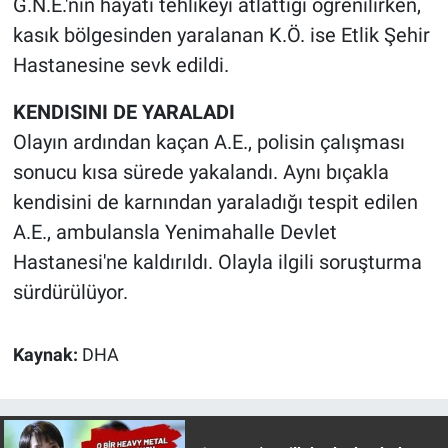
G.N.E.'nin hayati tehlikeyi atlattığı öğrenilirken,
Nedir
kasık bölgesinden yaralanan K.Ö. ise Etlik Şehir
Popüler
Hastanesine sevk edildi.
Programlar
KENDISINI DE YARALADI
Olayın ardından kaçan A.E., polisin çalışması
Sağlık
sonucu kısa sürede yakalandı. Aynı bıçakla
kendisini de karnından yaraladığı tespit edilen
Spor
A.E., ambulansla Yenimahalle Devlet
Hastanesi'ne kaldırıldı. Olayla ilgili soruşturma
Teknoloji
sürdürülüyor.
Türkiye'nin Geleceği
Kaynak:
DHA
Türkiye'nin Gündemi
Yerel Gündem