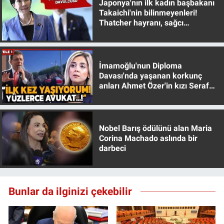
Japonya'nın ilk kadın başbakanı
Yerel Yaşam
Takaichi'nin bilinmeyenleri!
Thatcher hayranı, sağcı
muhafazakar
Canlı Yayın
İmamoğlu'nun Diploma
Davası'nda yaşanan korkunç
anları Ahmet Özer'in kızı Seraf
Özer anlattı!
Nobel Barış ödülünü alan Maria
Corina Machado aslında bir
darbeci
Bunlar da ilginizi çekebilir