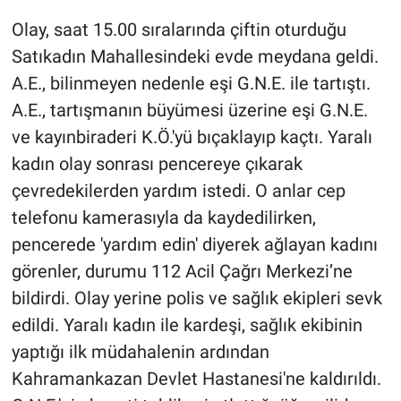
Olay, saat 15.00 sıralarında çiftin oturduğu
Gündem Özel
Satıkadın Mahallesindeki evde meydana geldi.
A.E., bilinmeyen nedenle eşi G.N.E. ile tartıştı.
Günün görüntüsü
A.E., tartışmanın büyümesi üzerine eşi G.N.E.
Haber
ve kayınbiraderi K.Ö.'yü bıçaklayıp kaçtı. Yaralı
kadın olay sonrası pencereye çıkarak
İlan
çevredekilerden yardım istedi. O anlar cep
telefonu kamerasıyla da kaydedilirken,
Kimdir
pencerede 'yardım edin' diyerek ağlayan kadını
görenler, durumu 112 Acil Çağrı Merkezi’ne
Koronavirüs
bildirdi. Olay yerine polis ve sağlık ekipleri sevk
Kültür Sanat
edildi. Yaralı kadın ile kardeşi, sağlık ekibinin
yaptığı ilk müdahalenin ardından
Ne demişti
Kahramankazan Devlet Hastanesi'ne kaldırıldı.