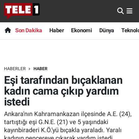
Anında Manşet
Son Dakika
Nöbetçi Eczaneler
Son Dakika
Haber
Ekonomi
Dünya
Teknolo
Başka Sohbetler
Haber
Hava Durumu
Belgesel
Ekonomi
Namaz Vakitleri
HABERLER
HABER
Bilim turu
Dünya
Trafik Durumu
Eşi tarafından bıçaklanan
Bilim ve Teknoloji Evreni
Teknoloji
Süper Lig Puan Durumu ve Fikstür
kadın cama çıkıp yardım
istedi
Doğa Konuşuyor
Sağlık
Tüm Manşetler
Ankara'nın Kahramankazan ilçesinde A.E. (24),
Dünya
Spor
Son Dakika Haberleri
tartıştığı eşi G.N.E. (21) ve 5 yaşındaki
kayınbiraderi K.Ö.'yü bıçakla yaraladı. Yaralı
Ege Saati
Yayın Akışı
Haber Arşivi
kadının pencereye çıkarak yardım istedi.