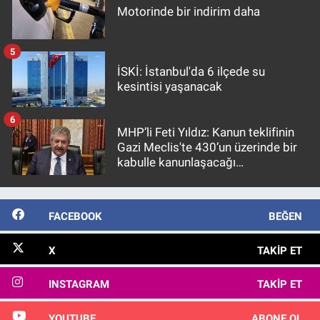
Motorinde bir indirim daha
5
İSKİ: İstanbul'da 6 ilçede su
kesintisi yaşanacak
6
MHP’li Feti Yıldız: Kanun teklifinin
Gazi Meclis'te 430’un üzerinde bir
kabulle kanunlaşacağı
görülmektedir
FACEBOOK
BEĞEN
X
TAKIP ET
INSTAGRAM
TAKIP ET
YOUTUBE
ABONE OL