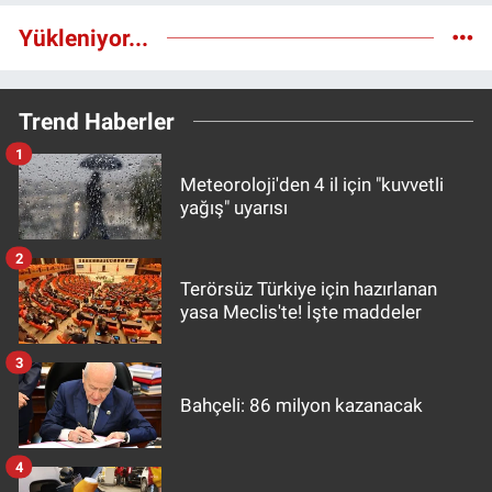
Yükleniyor...
Trend Haberler
1
Meteoroloji'den 4 il için "kuvvetli
yağış" uyarısı
2
Terörsüz Türkiye için hazırlanan
yasa Meclis'te! İşte maddeler
3
Bahçeli: 86 milyon kazanacak
4