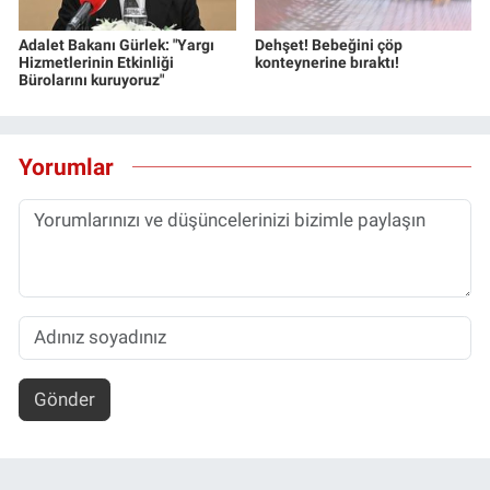
Adalet Bakanı Gürlek: "Yargı
Dehşet! Bebeğini çöp
Hizmetlerinin Etkinliği
konteynerine bıraktı!
Bürolarını kuruyoruz"
Yorumlar
Gönder