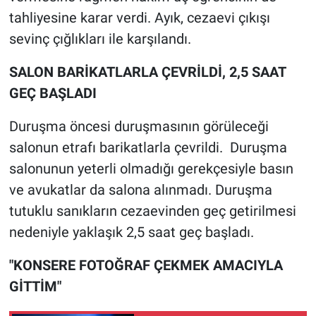
Nedir
tahliyesine karar verdi. Ayık, cezaevi çıkışı
sevinç çığlıkları ile karşılandı.
Popüler
SALON BARİKATLARLA ÇEVRİLDİ, 2,5 SAAT
Programlar
GEÇ BAŞLADI
Sağlık
Duruşma öncesi duruşmasının görüleceği
salonun etrafı barikatlarla çevrildi. Duruşma
Spor
salonunun yeterli olmadığı gerekçesiyle basın
Teknoloji
ve avukatlar da salona alınmadı. Duruşma
tutuklu sanıkların cezaevinden geç getirilmesi
Türkiye'nin Geleceği
nedeniyle yaklaşık 2,5 saat geç başladı.
Türkiye'nin Gündemi
"KONSERE FOTOĞRAF ÇEKMEK AMACIYLA
GİTTİM"
Yerel Gündem