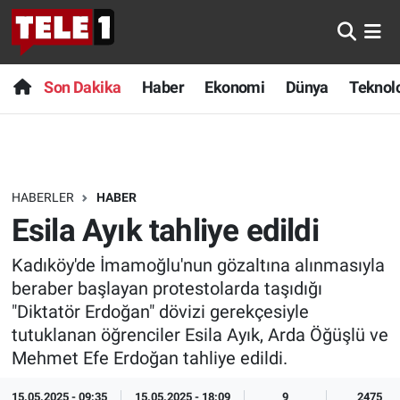
Anında Manşet
Son Dakika
Nöbetçi Eczaneler
Son Dakika
Haber
Ekonomi
Dünya
Teknolo
Başka Sohbetler
Haber
Hava Durumu
Belgesel
Ekonomi
Namaz Vakitleri
HABERLER
HABER
Bilim turu
Dünya
Trafik Durumu
Esila Ayık tahliye edildi
Bilim ve Teknoloji Evreni
Teknoloji
Süper Lig Puan Durumu ve Fikstür
Kadıköy'de İmamoğlu'nun gözaltına alınmasıyla
beraber başlayan protestolarda taşıdığı
Doğa Konuşuyor
Sağlık
Tüm Manşetler
"Diktatör Erdoğan" dövizi gerekçesiyle
tutuklanan öğrenciler Esila Ayık, Arda Öğüşlü ve
Dünya
Spor
Son Dakika Haberleri
Mehmet Efe Erdoğan tahliye edildi.
Ege Saati
Yayın Akışı
Haber Arşivi
15.05.2025 - 09:35
15.05.2025 - 18:09
9
2475