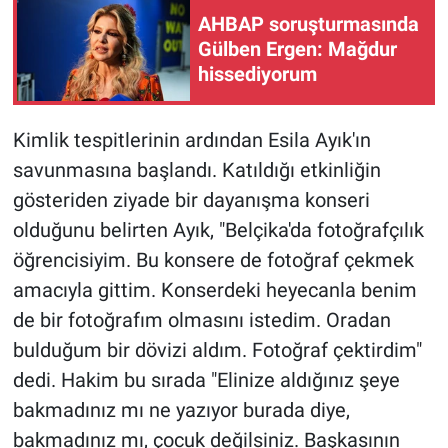
Yerel Yaşam
AHBAP soruşturmasında
Gülben Ergen: Mağdur
Canlı Yayın
hissediyorum
Kimlik tespitlerinin ardından Esila Ayık'ın
savunmasına başlandı. Katıldığı etkinliğin
gösteriden ziyade bir dayanışma konseri
olduğunu belirten Ayık, "Belçika'da fotoğrafçılık
öğrencisiyim. Bu konsere de fotoğraf çekmek
amacıyla gittim. Konserdeki heyecanla benim
de bir fotoğrafım olmasını istedim. Oradan
bulduğum bir dövizi aldım. Fotoğraf çektirdim"
dedi. Hakim bu sırada "Elinize aldığınız şeye
bakmadınız mı ne yazıyor burada diye,
bakmadınız mı, çocuk değilsiniz. Başkasının