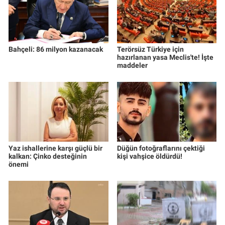
Bahçeli: 86 milyon kazanacak
Terörsüz Türkiye için
hazırlanan yasa Meclis'te! İşte
maddeler
Yaz ishallerine karşı güçlü bir
Düğün fotoğraflarını çektiği
kalkan: Çinko desteğinin
kişi vahşice öldürdü!
önemi