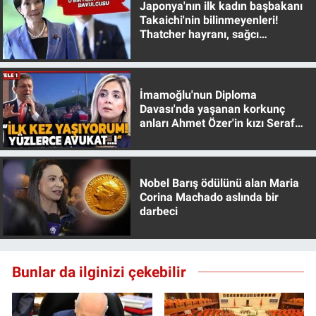
Japonya'nın ilk kadın başbakanı
Takaichi'nin bilinmeyenleri!
Thatcher hayranı, sağcı
muhafazakar
İmamoğlu'nun Diploma
Davası'nda yaşanan korkunç
anları Ahmet Özer'in kızı Seraf
Özer anlattı!
Nobel Barış ödülünü alan Maria
Corina Machado aslında bir
darbeci
Bunlar da ilginizi çekebilir