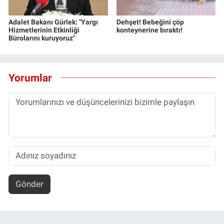
Adalet Bakanı Gürlek: "Yargı
Dehşet! Bebeğini çöp
Hizmetlerinin Etkinliği
konteynerine bıraktı!
Bürolarını kuruyoruz"
Yorumlar
Gönder