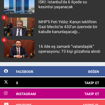
İSKİ: İstanbul'da 6 ilçede su
kesintisi yaşanacak
5
MHP’li Feti Yıldız: Kanun teklifinin
Gazi Meclis'te 430’un üzerinde bir
kabulle kanunlaşacağı
görülmektedir
6
16 ilde eş zamanlı “vatandaşlık”
operasyonu: 73 kişi gözaltına alındı
FACEBOOK
BEĞEN
X
TAKIP ET
INSTAGRAM
TAKIP ET