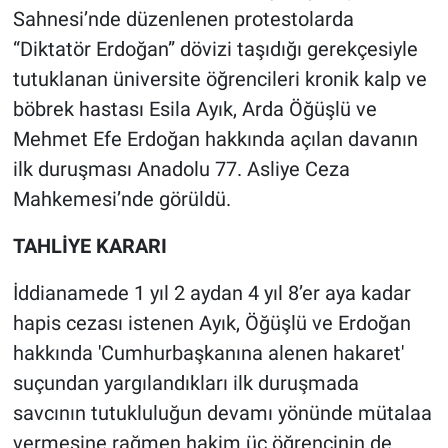
Sahnesi’nde düzenlenen protestolarda
Gündem Özel
“Diktatör Erdoğan” dövizi taşıdığı gerekçesiyle
tutuklanan üniversite öğrencileri kronik kalp ve
Günün görüntüsü
böbrek hastası Esila Ayık, Arda Öğüşlü ve
Mehmet Efe Erdoğan hakkında açılan davanın
Haber
ilk duruşması Anadolu 77. Asliye Ceza
Mahkemesi’nde görüldü.
İlan
TAHLİYE KARARI
Kimdir
İddianamede 1 yıl 2 aydan 4 yıl 8’er aya kadar
Koronavirüs
hapis cezası istenen Ayık, Öğüşlü ve Erdoğan
hakkında 'Cumhurbaşkanına alenen hakaret'
Kültür Sanat
suçundan yargılandıkları ilk duruşmada
Ne demişti
savcının tutukluluğun devamı yönünde mütalaa
vermesine rağmen hakim üç öğrencinin de