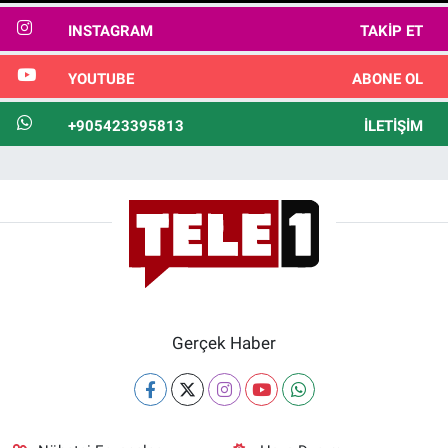
INSTAGRAM
TAKIP ET
YOUTUBE
ABONE OL
+905423395813
İLETIŞIM
Gerçek Haber