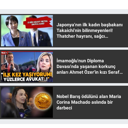
Yerel Yaşam
Canlı Yayın
Japonya'nın ilk kadın başbakanı
Takaichi'nin bilinmeyenleri!
Thatcher hayranı, sağcı
muhafazakar
İmamoğlu'nun Diploma
Davası'nda yaşanan korkunç
anları Ahmet Özer'in kızı Seraf
Özer anlattı!
Nobel Barış ödülünü alan Maria
Corina Machado aslında bir
darbeci