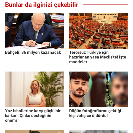
Bunlar da ilginizi çekebilir
Bahçeli: 86 milyon kazanacak
Terörsüz Türkiye için
hazırlanan yasa Meclis'te! İşte
maddeler
Yaz ishallerine karşı güçlü bir
Düğün fotoğraflarını çektiği
kalkan: Çinko desteğinin
kişi vahşice öldürdü!
önemi