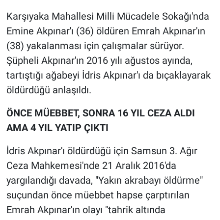
Karşıyaka Mahallesi Milli Mücadele Sokağı'nda
Gündem Özel
Emine Akpınar'ı (36) öldüren Emrah Akpınar'ın
(38) yakalanması için çalışmalar sürüyor.
Günün görüntüsü
Şüpheli Akpınar'ın 2016 yılı ağustos ayında,
Haber
tartıştığı ağabeyi İdris Akpınar'ı da bıçaklayarak
öldürdüğü anlaşıldı.
İlan
ÖNCE MÜEBBET, SONRA 16 YIL CEZA ALDI
Kimdir
AMA 4 YIL YATIP ÇIKTI
Koronavirüs
İdris Akpınar'ı öldürdüğü için Samsun 3. Ağır
Ceza Mahkemesi'nde 21 Aralık 2016'da
Kültür Sanat
yargılandığı davada, "Yakın akrabayı öldürme"
suçundan önce müebbet hapse çarptırılan
Ne demişti
Emrah Akpınar'ın olayı "tahrik altında