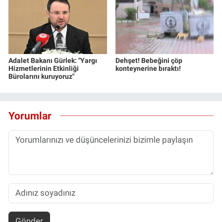
Adalet Bakanı Gürlek: "Yargı
Dehşet! Bebeğini çöp
Hizmetlerinin Etkinliği
konteynerine bıraktı!
Bürolarını kuruyoruz"
Yorumlar
Gönder