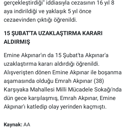
Nedir
gerçekleştirdiği" iddiasıyla cezasının 16 yıl 8
aya indirildiği ve yaklaşık 5 yıl önce
Popüler
cezaevinden çıktığı öğrenildi.
Programlar
15 ŞUBAT'TA UZAKLAŞTIRMA KARARI
ALDIRMIŞ
Sağlık
Emine Akpınar'ın da 15 Şubat'ta Akpınar'a
Spor
uzaklaştırma kararı aldırdığı öğrenildi.
Alışverişten dönen Emine Akpınar ile boşanma
Teknoloji
aşamasında olduğu Emrah Akpınar (38)
Karşıyaka Mahallesi Milli Mücadele Sokağı'nda
Türkiye'nin Geleceği
dün gece karşılaşmış, Emrah Akpınar, Emine
Türkiye'nin Gündemi
Akpınar'ı katledip olay yerinden kaçmıştı.
Yerel Gündem
Kaynak:
AA