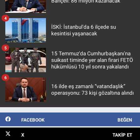
Bahçeli: 86 milyon kazanacak
4
İSKİ: İstanbul'da 6 ilçede su
kesintisi yaşanacak
5
15 Temmuz'da Cumhurbaşkanı'na
suikast timinde yer alan firari FETÖ
hükümlüsü 10 yıl sonra yakalandı
6
16 ilde eş zamanlı “vatandaşlık”
operasyonu: 73 kişi gözaltına alındı
FACEBOOK
BEĞEN
X
TAKIP ET