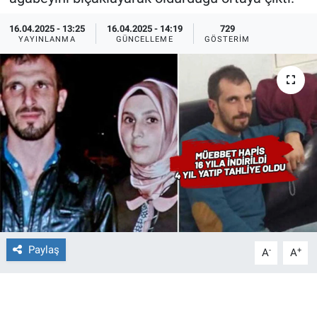
Ege'den Esintiler
İletişim
16.04.2025 - 13:25
16.04.2025 - 14:19
729
YAYINLANMA
GÜNCELLEME
GÖSTERIM
Eğitim
Eğlence
Ekonomi
Forum
Gerçeğin İzinde
Gün Başlıyor
Paylaş
-
+
A
A
Gün Bitiyor
Gün Ortası