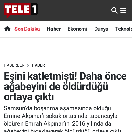
Anında Manşet
Son Dakika
Nöbetçi Eczaneler
Son Dakika
Haber
Ekonomi
Dünya
Teknolo
Başka Sohbetler
Haber
Hava Durumu
Belgesel
Ekonomi
Namaz Vakitleri
HABERLER
HABER
Bilim turu
Dünya
Trafik Durumu
Eşini katletmişti! Daha önce
Bilim ve Teknoloji Evreni
Teknoloji
Süper Lig Puan Durumu ve Fikstür
ağabeyini de öldürdüğü
ortaya çıktı
Doğa Konuşuyor
Sağlık
Tüm Manşetler
Samsun’da boşanma aşamasında olduğu
Dünya
Spor
Son Dakika Haberleri
Emine Akpınar’ı sokak ortasında tabancayla
öldüren Emrah Akpınar’ın, 2016 yılında da
Ege Saati
Yayın Akışı
Haber Arşivi
ağabeyini bıçaklayarak öldürdüğü ortaya çıktı.