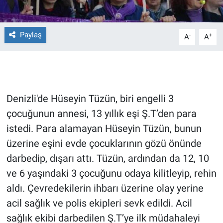
Gündem Özel
Paylaş
-
+
A
A
Günün görüntüsü
Haber
Denizli'de Hüseyin Tüzün, biri engelli 3
İlan
çocuğunun annesi, 13 yıllık eşi Ş.T’den para
Kimdir
istedi. Para alamayan Hüseyin Tüzün, bunun
üzerine eşini evde çocuklarının gözü önünde
Koronavirüs
darbedip, dışarı attı. Tüzün, ardından da 12, 10
ve 6 yaşındaki 3 çocuğunu odaya kilitleyip, rehin
Kültür Sanat
aldı. Çevredekilerin ihbarı üzerine olay yerine
Ne demişti
acil sağlık ve polis ekipleri sevk edildi. Acil
sağlık ekibi darbedilen Ş.T’ye ilk müdahaleyi