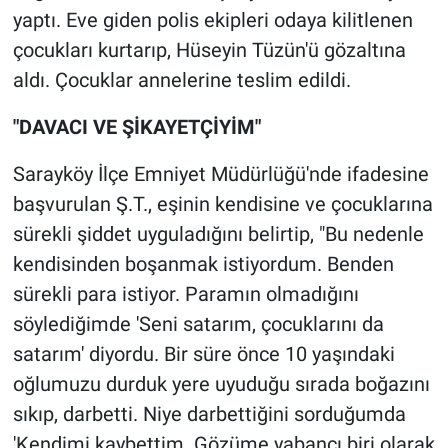
Nedir
yaptı. Eve giden polis ekipleri odaya kilitlenen
çocukları kurtarıp, Hüseyin Tüzün'ü gözaltına
Popüler
aldı. Çocuklar annelerine teslim edildi.
Programlar
"DAVACI VE ŞİKAYETÇİYİM"
Sağlık
Sarayköy İlçe Emniyet Müdürlüğü'nde ifadesine
başvurulan Ş.T., eşinin kendisine ve çocuklarına
Spor
sürekli şiddet uyguladığını belirtip, "Bu nedenle
Teknoloji
kendisinden boşanmak istiyordum. Benden
sürekli para istiyor. Paramın olmadığını
Türkiye'nin Geleceği
söylediğimde 'Seni satarım, çocuklarını da
satarım' diyordu. Bir süre önce 10 yaşındaki
Türkiye'nin Gündemi
oğlumuzu durduk yere uyuduğu sırada boğazını
sıkıp, darbetti. Niye darbettiğini sorduğumda
Yerel Gündem
'Kendimi kaybettim. Gözüme yabancı biri olarak