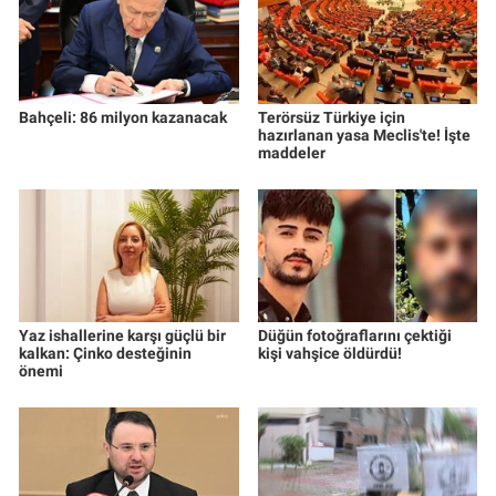
Bahçeli: 86 milyon kazanacak
Terörsüz Türkiye için
hazırlanan yasa Meclis'te! İşte
maddeler
Yaz ishallerine karşı güçlü bir
Düğün fotoğraflarını çektiği
kalkan: Çinko desteğinin
kişi vahşice öldürdü!
önemi