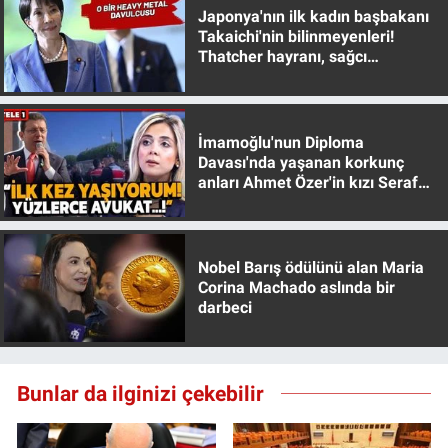
Japonya'nın ilk kadın başbakanı
Takaichi'nin bilinmeyenleri!
Thatcher hayranı, sağcı
muhafazakar
İmamoğlu'nun Diploma
Davası'nda yaşanan korkunç
anları Ahmet Özer'in kızı Seraf
Özer anlattı!
Nobel Barış ödülünü alan Maria
Corina Machado aslında bir
darbeci
Bunlar da ilginizi çekebilir