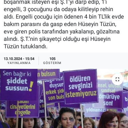
boşanmak isteyen eşi Ş.T’yi darp edip, 1'i
engelli, 3 çocuğunu da odaya kilitleyip rehin
Ege'den Esintiler
İletişim
aldı. Engelli çocuğu için ödenen 4 bin TL'lik evde
bakım parasını da gasp eden Hüseyin Tüzün,
Eğitim
eve giren polis tarafından yakalanıp, gözaltına
alındı. Ş.T.’nin şikayetçi olduğu eşi Hüseyin
Eğlence
Tüzün tutuklandı.
Ekonomi
13.10.2024 - 15:54
105
YAYINLANMA
GÖSTERIM
Forum
Gerçeğin İzinde
Gün Başlıyor
Gün Bitiyor
Gün Ortası