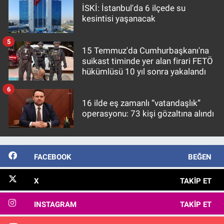
İSKİ: İstanbul'da 6 ilçede su
kesintisi yaşanacak
5
15 Temmuz'da Cumhurbaşkanı'na
suikast timinde yer alan firari FETÖ
hükümlüsü 10 yıl sonra yakalandı
6
16 ilde eş zamanlı “vatandaşlık”
operasyonu: 73 kişi gözaltına alındı
FACEBOOK
BEĞEN
X
TAKIP ET
INSTAGRAM
TAKIP ET