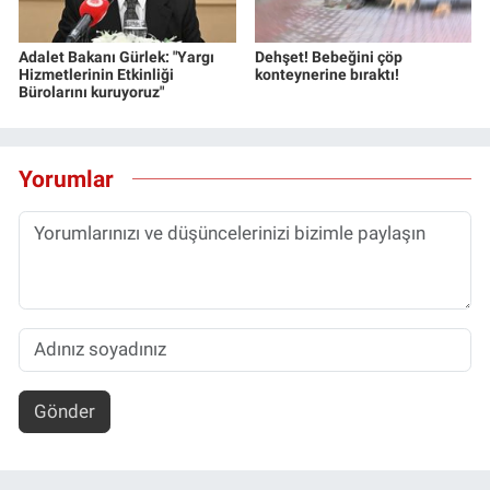
Adalet Bakanı Gürlek: "Yargı
Dehşet! Bebeğini çöp
Hizmetlerinin Etkinliği
konteynerine bıraktı!
Bürolarını kuruyoruz"
Yorumlar
Gönder