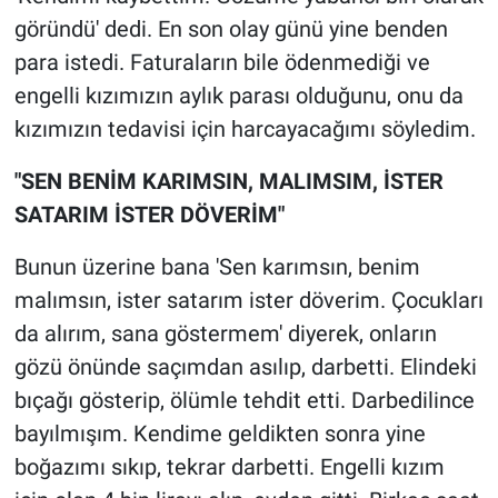
Yerel Yaşam
göründü' dedi. En son olay günü yine benden
para istedi. Faturaların bile ödenmediği ve
Canlı Yayın
engelli kızımızın aylık parası olduğunu, onu da
kızımızın tedavisi için harcayacağımı söyledim.
"SEN BENİM KARIMSIN, MALIMSIM, İSTER
SATARIM İSTER DÖVERİM"
Bunun üzerine bana 'Sen karımsın, benim
malımsın, ister satarım ister döverim. Çocukları
da alırım, sana göstermem' diyerek, onların
gözü önünde saçımdan asılıp, darbetti. Elindeki
bıçağı gösterip, ölümle tehdit etti. Darbedilince
bayılmışım. Kendime geldikten sonra yine
boğazımı sıkıp, tekrar darbetti. Engelli kızım