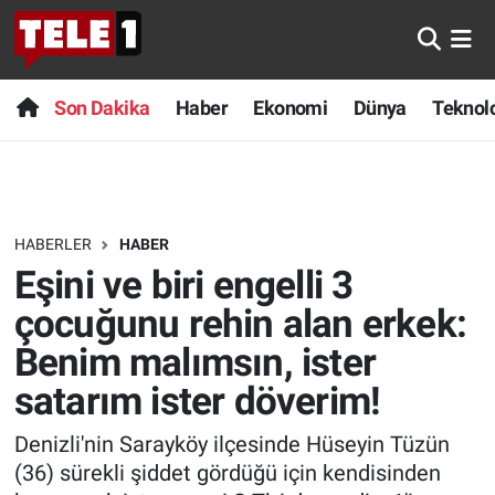
Anında Manşet
Son Dakika
Nöbetçi Eczaneler
Son Dakika
Haber
Ekonomi
Dünya
Teknolo
Başka Sohbetler
Haber
Hava Durumu
Belgesel
Ekonomi
Namaz Vakitleri
HABERLER
HABER
Bilim turu
Dünya
Trafik Durumu
Eşini ve biri engelli 3
Bilim ve Teknoloji Evreni
Teknoloji
Süper Lig Puan Durumu ve Fikstür
çocuğunu rehin alan erkek:
Benim malımsın, ister
Doğa Konuşuyor
Sağlık
Tüm Manşetler
satarım ister döverim!
Dünya
Spor
Son Dakika Haberleri
Denizli'nin Sarayköy ilçesinde Hüseyin Tüzün
(36) sürekli şiddet gördüğü için kendisinden
Ege Saati
Yayın Akışı
Haber Arşivi