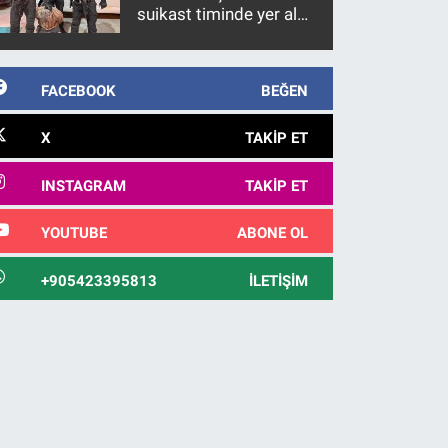
suikast timinde yer alan
firari FETÖ hükümlüsü
10 yıl sonra yakalandı
FACEBOOK
BEĞEN
X
TAKIP ET
INSTAGRAM
TAKIP ET
YOUTUBE
ABONE OL
+905423395813
İLETIŞIM