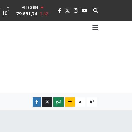
79.591,74
-1.82
DOLAR
°
10
45,43620
0.02
EURO
53,38690
0.19
STERLİN
61,60380
0.18
G.ALTIN
6862,09000
0.19
BİST100
14.598,00
0
-
+
A
A