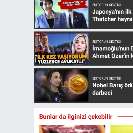
EDITÖRÜN SEÇTIĞI
Japonya'nın ilk
Thatcher hayra
EDITÖRÜN SEÇTIĞI
İmamoğlu'nun D
Ahmet Özer'in k
EDITÖRÜN SEÇTIĞI
Nobel Barış öd
darbeci
Bunlar da ilginizi çekebilir