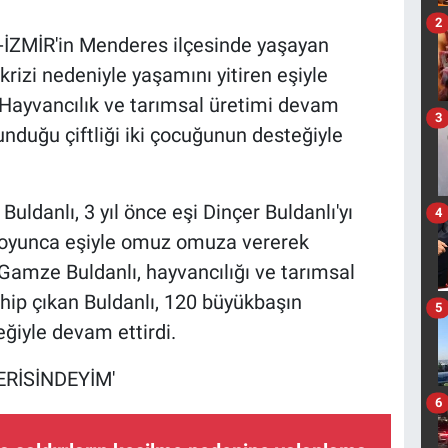
2
ZMİR'in Menderes ilçesinde yaşayan
krizi nedeniyle yaşamını yitiren eşiyle
ı. Hayvancılık ve tarımsal üretimi devam
3
unduğu çiftliği iki çocuğunun desteğiyle
danlı, 3 yıl önce eşi Dinçer Buldanlı'yı
4
l boyunca eşiyle omuz omuza vererek
 Gamze Buldanlı, hayvancılığı ve tarımsal
hip çıkan Buldanlı, 120 büyükbaşın
5
ğiyle devam ettirdi.
ERİSİNDEYİM'
6