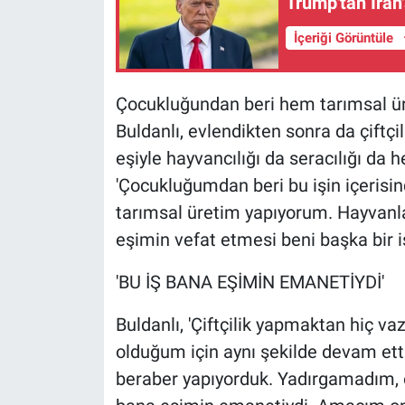
Trump'tan İran
Nedir
İçeriği Görüntüle
Popüler
Programlar
Çocukluğundan beri hem tarımsal üre
Buldanlı, evlendikten sonra da çiftçi
Sağlık
eşiyle hayvancılığı da seracılığı da he
'Çocukluğumdan beri bu işin içerisind
Spor
tarımsal üretim yapıyorum. Hayvanlar
Teknoloji
eşimin vefat etmesi beni başka bir i
'BU İŞ BANA EŞİMİN EMANETİYDİ'
Türkiye'nin Geleceği
Buldanlı, 'Çiftçilik yapmaktan hiç va
Türkiye'nin Gündemi
olduğum için aynı şekilde devam etti
Yerel Gündem
beraber yapıyorduk. Yadırgamadım, 