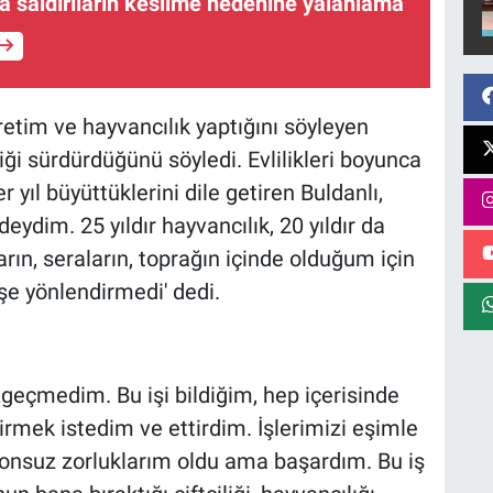
'a saldırıların kesilme nedenine yalanlama
tim ve hayvancılık yaptığını söyleyen
liği sürdürdüğünü söyledi. Evlilikleri boyunca
r yıl büyüttüklerini dile getiren Buldanlı,
eydim. 25 yıldır hayvancılık, 20 yıldır da
ın, seraların, toprağın içinde olduğum için
şe yönlendirmedi' dedi.
zgeçmedim. Bu işi bildiğim, hep içerisinde
rmek istedim ve ettirdim. İşlerimizi eşimle
onsuz zorluklarım oldu ama başardım. Bu iş