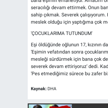
bana eşimin emanetiydi. Amacım onun 
Yerel Yaşam
seracılığı devam ettirmek. Onun ban
sahip çıkmak. Severek çalışıyorum. 
Canlı Yayın
meslek olduğu için yaptığıma çok 
'ÇOCUKLARIMA TUTUNDUM'
Eşi öldüğünde oğlunun 17, kızının da
'Eşimin vefatından sonra çocuklar
mesleği sürdürmek için bana çok dest
severek devam ettiriyoruz' dedi. Ka
'Pes etmediğimiz sürece bu zafer bi
Kaynak:
DHA