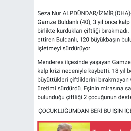
Seza Nur ALPDÜNDAR/İZMİR,(DHA)-İ
Gündem Özel
Gamze Buldanlı (40), 3 yıl önce kalp 
Günün görüntüsü
birlikte kurdukları çiftliği bırakmad
ettiren Buldanlı, 120 büyükbaşın bul
Haber
işletmeyi sürdürüyor.
İlan
Menderes ilçesinde yaşayan Gamze Bul
kalp krizi nedeniyle kaybetti. 18 yı
Kimdir
büyüttükleri çiftliklerini bırakmayan
üretimi sürdürdü. Eşinin mirasına sa
Koronavirüs
bulunduğu çiftliği 2 çocuğunun deste
Kültür Sanat
'ÇOCUKLUĞUMDAN BERİ BU İŞİN İÇ
Ne demişti