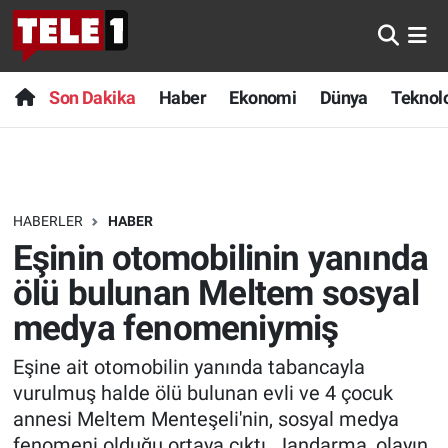
Anında Manşet
Son Dakika
Nöbetçi Eczaneler
Son Dakika
Haber
Ekonomi
Dünya
Teknolo
Başka Sohbetler
Haber
Hava Durumu
Belgesel
Ekonomi
Namaz Vakitleri
HABERLER
HABER
Bilim turu
Dünya
Trafik Durumu
Eşinin otomobilinin yanında
Bilim ve Teknoloji Evreni
Teknoloji
Süper Lig Puan Durumu ve Fikstür
ölü bulunan Meltem sosyal
medya fenomeniymiş
Doğa Konuşuyor
Sağlık
Tüm Manşetler
Eşine ait otomobilin yanında tabancayla
Dünya
Spor
Son Dakika Haberleri
vurulmuş halde ölü bulunan evli ve 4 çocuk
annesi Meltem Menteşeli'nin, sosyal medya
Ege Saati
Yayın Akışı
Haber Arşivi
fenomeni olduğu ortaya çıktı. Jandarma, olayın