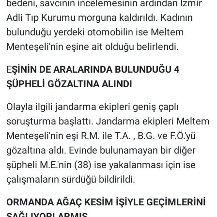
bedeni, savcının incelemesinin ardından İzmir
Nedir
Adli Tıp Kurumu morguna kaldırıldı. Kadının
Popüler
bulunduğu yerdeki otomobilin ise Meltem
Menteşeli'nin eşine ait olduğu belirlendi.
Programlar
E
ŞİNİN DE ARALARINDA BULUNDUĞU 4
Sağlık
ŞÜPHELİ GÖZALTINA ALINDI
Spor
Olayla ilgili jandarma ekipleri geniş çaplı
soruşturma başlattı. Jandarma ekipleri Meltem
Teknoloji
Menteşeli'nin eşi R.M. ile T.A. , B.G. ve F.Ö.'yü
gözaltına aldı. Evinde bulunamayan bir diğer
Türkiye'nin Geleceği
şüpheli M.E.'nin (38) ise yakalanması için ise
Türkiye'nin Gündemi
çalışmaların sürdüğü bildirildi.
Yerel Gündem
ORMANDA AĞAÇ KESİM İŞİYLE GEÇİMLERİNİ
SAĞLIYORLARMIŞ