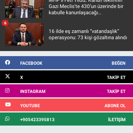
Gazi Meclis'te 430’un üzerinde bir
kabulle kanunlaşacağı
görülmektedir
6
16 ilde eş zamanlı “vatandaşlık”
operasyonu: 73 kişi gözaltına alındı
FACEBOOK
BEĞEN
X
TAKIP ET
INSTAGRAM
TAKIP ET
YOUTUBE
ABONE OL
+905423395813
İLETIŞIM