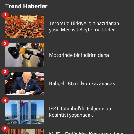
Trend Haberler
1
Terörsüz Türkiye için hazırlanan
yasa Meclis'te! İşte maddeler
2
Motorinde bir indirim daha
3
Bahçeli: 86 milyon kazanacak
4
İSKİ: İstanbul'da 6 ilçede su
kesintisi yaşanacak
5
MHP’li Feti Yıldız: Kanun teklifinin