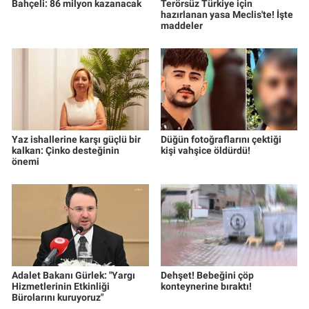
Bahçeli: 86 milyon kazanacak
Terörsüz Türkiye için
hazırlanan yasa Meclis'te! İşte
maddeler
Yaz ishallerine karşı güçlü bir
Düğün fotoğraflarını çektiği
kalkan: Çinko desteğinin
kişi vahşice öldürdü!
önemi
Adalet Bakanı Gürlek: "Yargı
Dehşet! Bebeğini çöp
Hizmetlerinin Etkinliği
konteynerine bıraktı!
Bürolarını kuruyoruz"