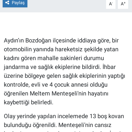
Paylaş
-
+
A
A
Gündem Özel
Günün görüntüsü
Aydın’ın Bozdoğan ilçesinde iddiaya göre, bir
Haber
otomobilin yanında hareketsiz şekilde yatan
kadını gören mahalle sakinleri durumu
İlan
jandarma ve sağlık ekiplerine bildirdi. İhbar
Kimdir
üzerine bölgeye gelen sağlık ekiplerinin yaptığı
kontrolde, evli ve 4 çocuk annesi olduğu
Koronavirüs
öğrenilen Meltem Menteşeli'nin hayatını
kaybettiği belirledi.
Kültür Sanat
Olay yerinde yapılan incelemede 13 boş kovan
Ne demişti
bulunduğu öğrenildi. Menteşeli'nin cansız