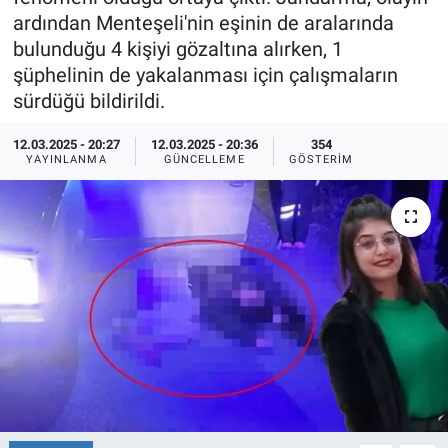
ardından Menteşeli'nin eşinin de aralarında
Ege'den Esintiler
İletişim
bulunduğu 4 kişiyi gözaltına alırken, 1
şüphelinin de yakalanması için çalışmaların
Eğitim
sürdüğü bildirildi.
Eğlence
12.03.2025 - 20:27
12.03.2025 - 20:36
354
YAYINLANMA
GÜNCELLEME
GÖSTERIM
Ekonomi
Forum
Gerçeğin İzinde
Gün Başlıyor
Gün Bitiyor
Gün Ortası