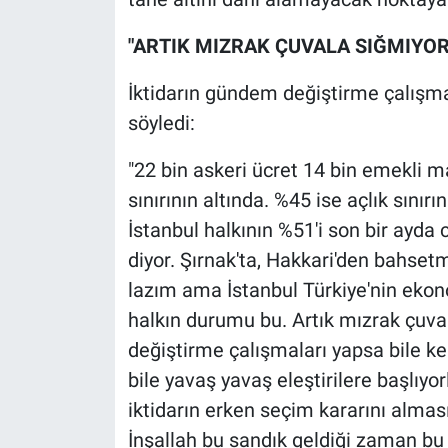
Yerel Yaşam
"ARTIK MIZRAK ÇUVALA SIĞMIYOR
Canlı Yayın
İktidarın gündem değiştirme çalışma
söyledi:
"22 bin askeri ücret 14 bin emekli ma
sınırının altında. %45 ise açlık sını
İstanbul halkının %51'i son bir ayda
diyor. Şırnak'ta, Hakkari'den bahse
lazım ama İstanbul Türkiye'nin ekon
halkın durumu bu. Artık mızrak çuv
değiştirme çalışmaları yapsa bile ke
bile yavaş yavaş eleştirilere başlıyor
iktidarın erken seçim kararını alması
İnşallah bu sandık geldiği zaman bu 