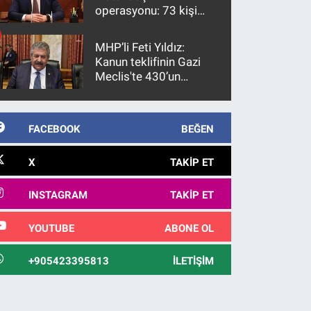
operasyonu: 73 kişi
gözaltına alındı
MHP’li Feti Yıldız:
Kanun teklifinin Gazi
Meclis'te 430’un
üzerinde bir kabulle
kanunlaşacağı
görülmektedir
FACEBOOK
BEĞEN
X
TAKIP ET
INSTAGRAM
TAKIP ET
YOUTUBE
ABONE OL
+905423395813
İLETIŞIM