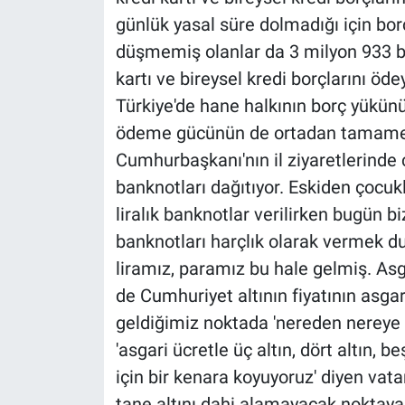
Nedir
günlük yasal süre dolmadığı için b
düşmemiş olanlar da 3 milyon 933 b
Popüler
kartı ve bireysel kredi borçlarını 
Programlar
Türkiye'de hane halkının borç yükünü
ödeme gücünün de ortadan tamamen k
Sağlık
Cumhurbaşkanı'nın il ziyaretlerinde ç
banknotları dağıtıyor. Eskiden çocuklar
Spor
liralık banknotlar verilirken bugün 
Teknoloji
banknotları harçlık olarak vermek 
liramız, paramız bu hale gelmiş. Asg
Türkiye'nin Geleceği
de Cumhuriyet altının fiyatının asga
geldiğimiz noktada 'nereden nereye 
Türkiye'nin Gündemi
'asgari ücretle üç altın, dört altın, b
için bir kenara koyuyoruz' diyen vata
Yerel Gündem
tane altını dahi alamayacak noktaya