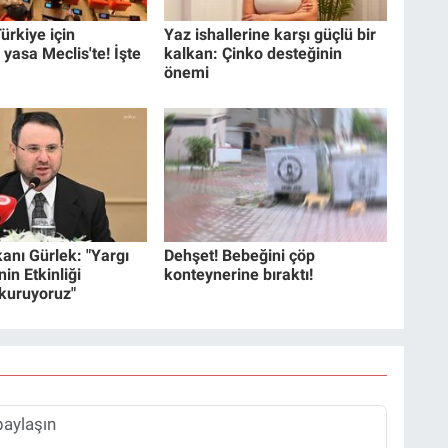
ürkiye için
Yaz ishallerine karşı güçlü bir
 yasa Meclis'te! İşte
kalkan: Çinko desteğinin
önemi
anı Gürlek: "Yargı
Dehşet! Bebeğini çöp
in Etkinliği
konteynerine bıraktı!
 kuruyoruz"