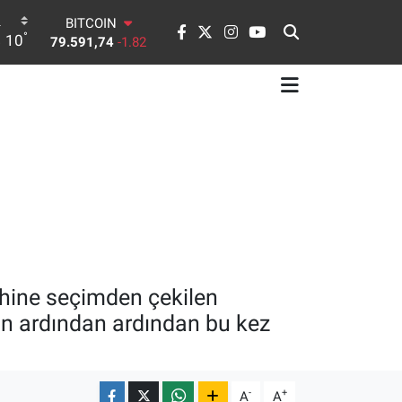
BITCOIN
79.591,74
-1.82
°
10
DOLAR
45,43620
0.02
EURO
53,38690
0.19
STERLİN
61,60380
0.18
G.ALTIN
6862,09000
0.19
BİST100
14.598,00
0
hine seçimden çekilen
ın ardından ardından bu kez
-
+
A
A