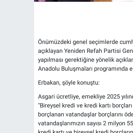
Gündem Özel
Günün görüntüsü
Önümüzdeki genel seçimlerde cumhu
Haber
açıklayan Yeniden Refah Partisi Gen
yapılması gerektiğine yönelik açıkl
İlan
Anadolu Buluşmaları programında er
Kimdir
Erbakan, şöyle konuştu:
Koronavirüs
Asgari ücretliye, emekliye 2025 yılın
"Bireysel kredi ve kredi kartı borçla
Kültür Sanat
borçlanan vatandaşlar borçlarını öde
Ne demişti
vatandaşlarımızın sayısı 2 milyon 55
kredi kartı ve bireysel kredi borçlar