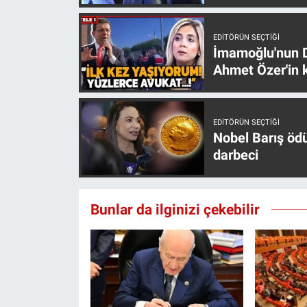
EDITÖRÜN SEÇTIĞI
İmamoğlu'nun D
Ahmet Özer'in k
EDITÖRÜN SEÇTIĞI
Nobel Barış öd
darbeci
Bunlar da ilginizi çekebilir