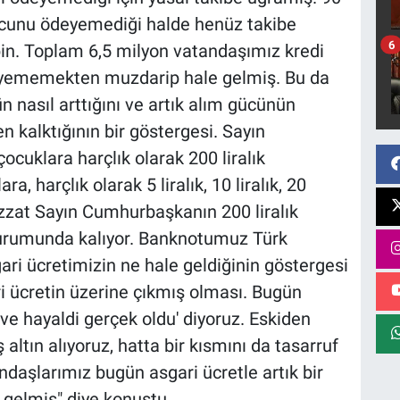
orcunu ödeyemediği halde henüz takibe
6
in. Toplam 6,5 milyon vatandaşımız kredi
ödeyememekten muzdarip hale gelmiş. Bu da
n nasıl arttığını ve artık alım gücünün
alktığının bir göstergesi. Sayın
ocuklara harçlık olarak 200 liralık
a, harçlık olarak 5 liralık, 10 liralık, 20
bizzat Sayın Cumhurbaşkanın 200 liralık
durumunda kalıyor. Banknotumuz Türk
ari ücretimizin ne hale geldiğinin göstergesi
ri ücretin üzerine çıkmış olması. Bugün
ve hayaldi gerçek oldu' diyoruz. Eskiden
eş altın alıyoruz, hatta bir kısmını da tasarruf
ndaşlarımız bugün asgari ücretle artık bir
 gelmiş" diye konuştu.