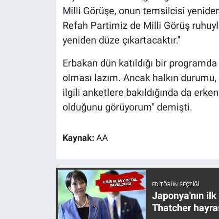
Milli Görüşe, onun temsilcisi yenide
Refah Partimiz de Milli Görüş ruhuy
yeniden düze çıkartacaktır."
Erbakan dün katıldığı bir programda
olması lazım. Ancak halkın durumu, T
ilgili anketlere bakıldığında da erke
olduğunu görüyorum" demişti.
Kaynak:
AA
EDITÖRÜN SEÇTIĞI
Japonya'nın ilk
Thatcher hayra