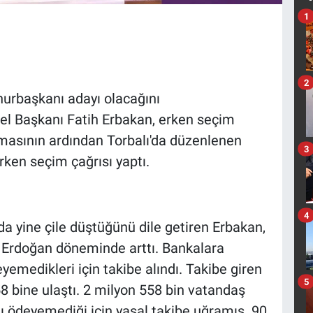
1
2
rbaşkanı adayı olacağını
el Başkanı Fatih Erbakan, erken seçim
amasının ardından Torbalı'da düzenlenen
3
ken seçim çağrısı yaptı.
4
da yine çile düştüğünü dile getiren Erbakan,
rı Erdoğan döneminde arttı. Bankalara
yemedikleri için takibe alındı. Takibe giren
5
8 bine ulaştı. 2 milyon 558 bin vatandaş
ını ödeyemediği için yasal takibe uğramış. 90