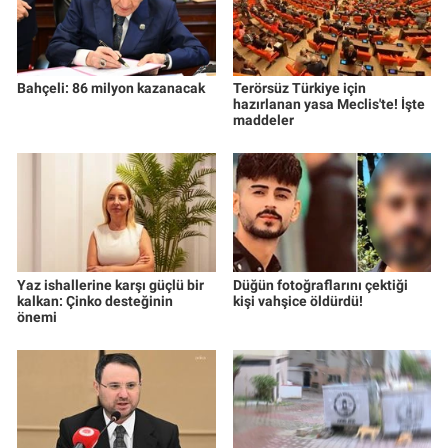
Yerel Yaşam
Canlı Yayın
Bahçeli: 86 milyon kazanacak
Terörsüz Türkiye için
hazırlanan yasa Meclis'te! İşte
maddeler
Yaz ishallerine karşı güçlü bir
Düğün fotoğraflarını çektiği
kalkan: Çinko desteğinin
kişi vahşice öldürdü!
önemi