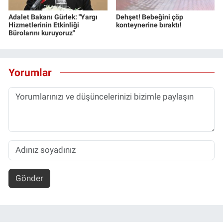
Adalet Bakanı Gürlek: "Yargı
Dehşet! Bebeğini çöp
Hizmetlerinin Etkinliği
konteynerine bıraktı!
Bürolarını kuruyoruz"
Yorumlar
Gönder