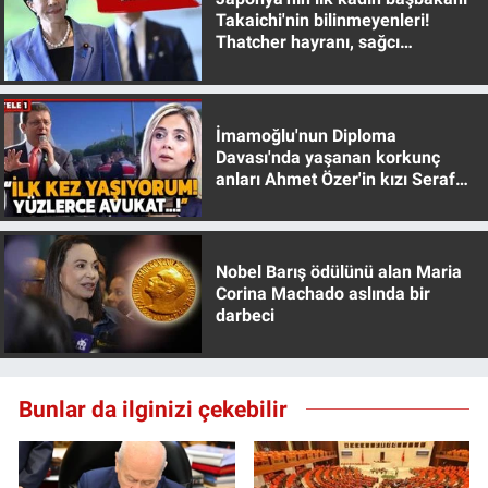
Nedir
Takaichi'nin bilinmeyenleri!
Thatcher hayranı, sağcı
Popüler
muhafazakar
Programlar
İmamoğlu'nun Diploma
Davası'nda yaşanan korkunç
Sağlık
anları Ahmet Özer'in kızı Seraf
Özer anlattı!
Spor
Nobel Barış ödülünü alan Maria
Teknoloji
Corina Machado aslında bir
darbeci
Türkiye'nin Geleceği
Türkiye'nin Gündemi
Bunlar da ilginizi çekebilir
Yerel Gündem