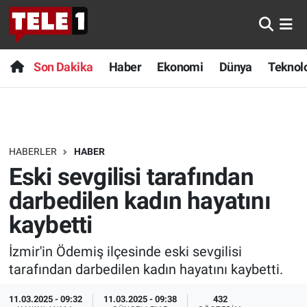
Anında Manşet
Son Dakika
Nöbetçi Eczaneler
Son Dakika
Haber
Ekonomi
Dünya
Teknolo
Başka Sohbetler
Haber
Hava Durumu
Belgesel
Ekonomi
Namaz Vakitleri
HABERLER
HABER
Bilim turu
Dünya
Trafik Durumu
Eski sevgilisi tarafından
Bilim ve Teknoloji Evreni
Teknoloji
Süper Lig Puan Durumu ve Fikstür
darbedilen kadın hayatını
kaybetti
Doğa Konuşuyor
Sağlık
Tüm Manşetler
İzmir'in Ödemiş ilçesinde eski sevgilisi
Dünya
Spor
Son Dakika Haberleri
tarafından darbedilen kadın hayatını kaybetti.
Ege Saati
Yayın Akışı
Haber Arşivi
11.03.2025 - 09:32
11.03.2025 - 09:38
432