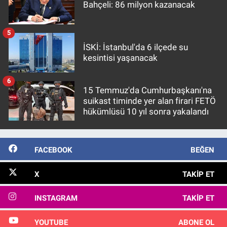
Bahçeli: 86 milyon kazanacak
5
İSKİ: İstanbul'da 6 ilçede su
kesintisi yaşanacak
6
15 Temmuz'da Cumhurbaşkanı'na
suikast timinde yer alan firari FETÖ
hükümlüsü 10 yıl sonra yakalandı
FACEBOOK
BEĞEN
X
TAKIP ET
INSTAGRAM
TAKIP ET
YOUTUBE
ABONE OL