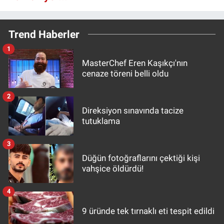
Trend Haberler
1
MasterChef Eren Kaşıkçı'nın
cenaze töreni belli oldu
2
Direksiyon sınavında tacize
tutuklama
3
Düğün fotoğraflarını çektiği kişi
vahşice öldürdü!
4
9 üründe tek tırnaklı eti tespit edildi