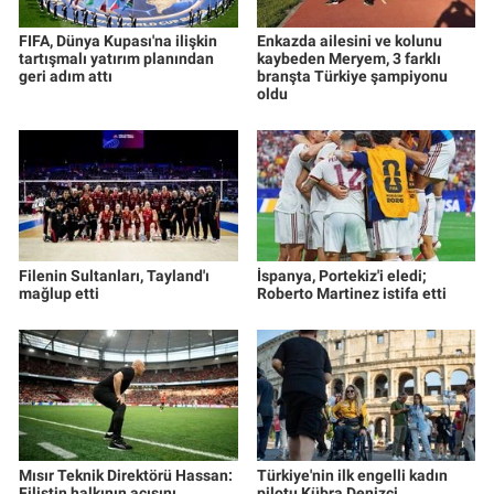
Yerel Yaşam
FIFA, Dünya Kupası'na ilişkin
Enkazda ailesini ve kolunu
tartışmalı yatırım planından
kaybeden Meryem, 3 farklı
Canlı Yayın
geri adım attı
branşta Türkiye şampiyonu
oldu
Filenin Sultanları, Tayland'ı
İspanya, Portekiz'i eledi;
mağlup etti
Roberto Martinez istifa etti
Mısır Teknik Direktörü Hassan:
Türkiye'nin ilk engelli kadın
Filistin halkının acısını
pilotu Kübra Denizci