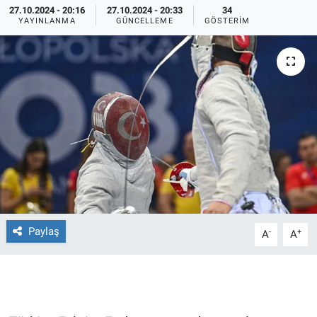
27.10.2024 - 20:16
27.10.2024 - 20:33
34
YAYINLANMA
GÜNCELLEME
GÖSTERIM
Ege'den Esintiler
İletişim
Eğitim
Eğlence
Ekonomi
Forum
Gerçeğin İzinde
Paylaş
-
+
A
A
Gün Başlıyor
Gün Bitiyor
Gün Ortası