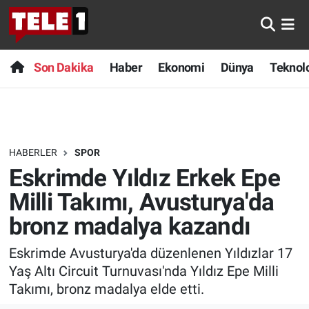
Anında Manşet
Son Dakika
Nöbetçi Eczaneler
Son Dakika
Haber
Ekonomi
Dünya
Teknolo
Başka Sohbetler
Haber
Hava Durumu
Belgesel
Ekonomi
Namaz Vakitleri
HABERLER
SPOR
Bilim turu
Dünya
Trafik Durumu
Eskrimde Yıldız Erkek Epe
Bilim ve Teknoloji Evreni
Teknoloji
Süper Lig Puan Durumu ve Fikstür
Milli Takımı, Avusturya'da
bronz madalya kazandı
Doğa Konuşuyor
Sağlık
Tüm Manşetler
Eskrimde Avusturya'da düzenlenen Yıldızlar 17
Dünya
Spor
Son Dakika Haberleri
Yaş Altı Circuit Turnuvası'nda Yıldız Epe Milli
Takımı, bronz madalya elde etti.
Ege Saati
Yayın Akışı
Haber Arşivi