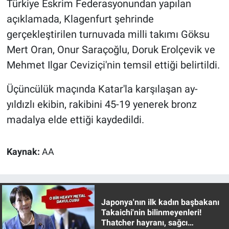
Türkiye Eskrim Federasyonundan yapılan
açıklamada, Klagenfurt şehrinde
Gündem Özel
gerçekleştirilen turnuvada milli takımı Göksu
Mert Oran, Onur Saraçoğlu, Doruk Erolçevik ve
Günün görüntüsü
Mehmet Ilgar Ceviziçi'nin temsil ettiği belirtildi.
Haber
Üçüncülük maçında Katar'la karşılaşan ay-
İlan
yıldızlı ekibin, rakibini 45-19 yenerek bronz
madalya elde ettiği kaydedildi.
Kimdir
Kaynak:
AA
Koronavirüs
Kültür Sanat
Japonya'nın ilk kadın başbakanı
Ne demişti
Takaichi'nin bilinmeyenleri!
Thatcher hayranı, sağcı