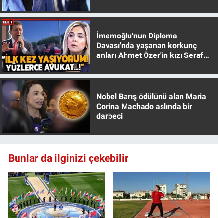
Nedir
muhafazakar
Popüler
İmamoğlu'nun Diploma
Davası'nda yaşanan korkunç
Programlar
anları Ahmet Özer'in kızı Seraf
Özer anlattı!
Sağlık
Nobel Barış ödülünü alan Maria
Spor
Corina Machado aslında bir
darbeci
Teknoloji
Türkiye'nin Geleceği
Bunlar da ilginizi çekebilir
Türkiye'nin Gündemi
Yerel Gündem