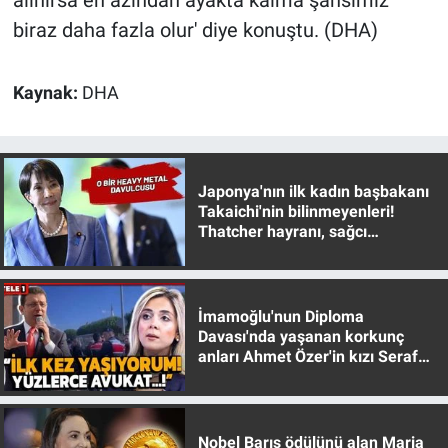
biraz daha fazla olur' diye konuştu. (DHA)
Kaynak:
DHA
Japonya'nın ilk kadın başbakanı
Takaichi'nin bilinmeyenleri!
Thatcher hayranı, sağcı
muhafazakar
İmamoğlu'nun Diploma
Davası'nda yaşanan korkunç
anları Ahmet Özer'in kızı Seraf
Özer anlattı!
Nobel Barış ödülünü alan Maria