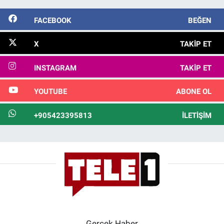
FACEBOOK
BEĞEN
X
TAKIP ET
INSTAGRAM
TAKIP ET
YOUTUBE
ABONE OL
+905423395813
İLETIŞIM
Gerçek Haber