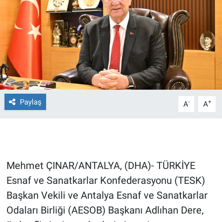
Ege'den Esintiler
İletişim
Eğitim
Eğlence
Ekonomi
Paylaş
-
+
A
A
Forum
Gerçeğin İzinde
Mehmet ÇINAR/ANTALYA, (DHA)- TÜRKİYE
Gün Başlıyor
Esnaf ve Sanatkarlar Konfederasyonu (TESK)
Başkan Vekili ve Antalya Esnaf ve Sanatkarlar
Gün Bitiyor
Odaları Birliği (AESOB) Başkanı Adlıhan Dere,
Gün Ortası