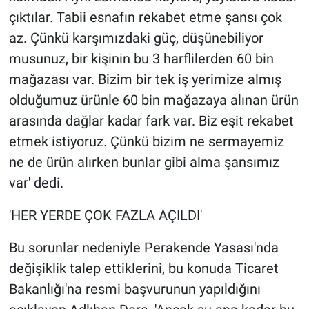
Nedir
çıktılar. Tabii esnafın rekabet etme şansı çok
az. Çünkü karşımızdaki güç, düşünebiliyor
Popüler
musunuz, bir kişinin bu 3 harflilerden 60 bin
Programlar
mağazası var. Bizim bir tek iş yerimize almış
olduğumuz ürünle 60 bin mağazaya alınan ürün
Sağlık
arasında dağlar kadar fark var. Biz eşit rekabet
etmek istiyoruz. Çünkü bizim ne sermayemiz
Spor
ne de ürün alırken bunlar gibi alma şansımız
Teknoloji
var' dedi.
'HER YERDE ÇOK FAZLA AÇILDI'
Türkiye'nin Geleceği
Bu sorunlar nedeniyle Perakende Yasası'nda
Türkiye'nin Gündemi
değişiklik talep ettiklerini, bu konuda Ticaret
Yerel Gündem
Bakanlığı'na resmi başvurunun yapıldığını