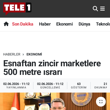
Anında Manşet
Son Dakika
Nöbetçi Eczaneler
Son Dakika
Haber
Ekonomi
Dünya
Teknolo
Başka Sohbetler
Haber
Hava Durumu
Belgesel
Ekonomi
Namaz Vakitleri
HABERLER
EKONOMI
Bilim turu
Dünya
Trafik Durumu
Esnaftan zincir marketlere
Bilim ve Teknoloji Evreni
Teknoloji
Süper Lig Puan Durumu ve Fikstür
500 metre ısrarı
Doğa Konuşuyor
Sağlık
Tüm Manşetler
02.06.2026 - 11:12
02.06.2026 - 11:12
63
2 DK
YAYINLANMA
GÜNCELLEME
GÖSTERIM
OKUNMA S
Dünya
Spor
Son Dakika Haberleri
Ege Saati
Yayın Akışı
Haber Arşivi