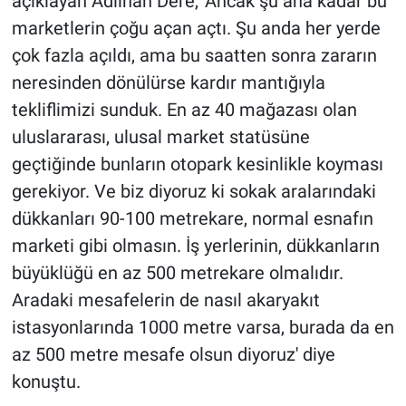
açıklayan Adlıhan Dere, 'Ancak şu ana kadar bu
Yerel Yaşam
marketlerin çoğu açan açtı. Şu anda her yerde
çok fazla açıldı, ama bu saatten sonra zararın
Canlı Yayın
neresinden dönülürse kardır mantığıyla
tekliflimizi sunduk. En az 40 mağazası olan
uluslararası, ulusal market statüsüne
geçtiğinde bunların otopark kesinlikle koyması
gerekiyor. Ve biz diyoruz ki sokak aralarındaki
dükkanları 90-100 metrekare, normal esnafın
marketi gibi olmasın. İş yerlerinin, dükkanların
büyüklüğü en az 500 metrekare olmalıdır.
Aradaki mesafelerin de nasıl akaryakıt
istasyonlarında 1000 metre varsa, burada da en
az 500 metre mesafe olsun diyoruz' diye
konuştu.