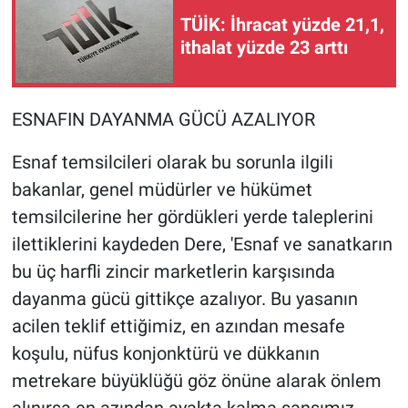
TÜİK: İhracat yüzde 21,1,
ithalat yüzde 23 arttı
ESNAFIN DAYANMA GÜCÜ AZALIYOR
Esnaf temsilcileri olarak bu sorunla ilgili
bakanlar, genel müdürler ve hükümet
temsilcilerine her gördükleri yerde taleplerini
ilettiklerini kaydeden Dere, 'Esnaf ve sanatkarın
bu üç harfli zincir marketlerin karşısında
dayanma gücü gittikçe azalıyor. Bu yasanın
acilen teklif ettiğimiz, en azından mesafe
koşulu, nüfus konjonktürü ve dükkanın
metrekare büyüklüğü göz önüne alarak önlem
alınırsa en azından ayakta kalma şansımız