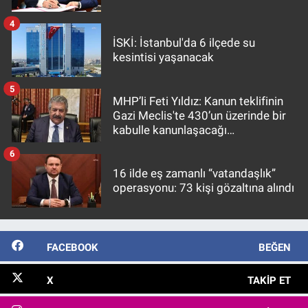
4
İSKİ: İstanbul'da 6 ilçede su
kesintisi yaşanacak
5
MHP’li Feti Yıldız: Kanun teklifinin
Gazi Meclis'te 430’un üzerinde bir
kabulle kanunlaşacağı
görülmektedir
6
16 ilde eş zamanlı “vatandaşlık”
operasyonu: 73 kişi gözaltına alındı
FACEBOOK
BEĞEN
X
TAKIP ET