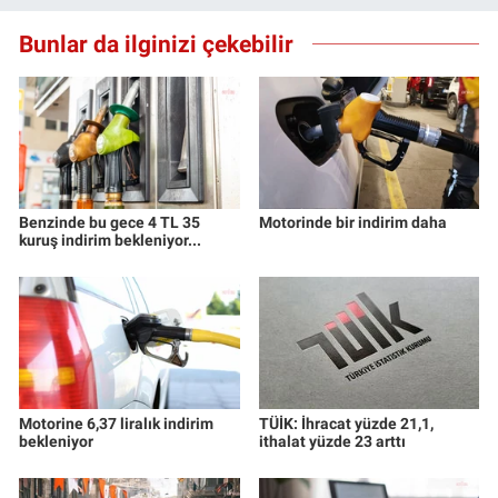
Nedir
Bunlar da ilginizi çekebilir
Popüler
Programlar
Sağlık
Benzinde bu gece 4 TL 35
Motorinde bir indirim daha
Spor
kuruş indirim bekleniyor...
Teknoloji
Türkiye'nin Geleceği
Türkiye'nin Gündemi
Motorine 6,37 liralık indirim
TÜİK: İhracat yüzde 21,1,
bekleniyor
ithalat yüzde 23 arttı
Yerel Gündem