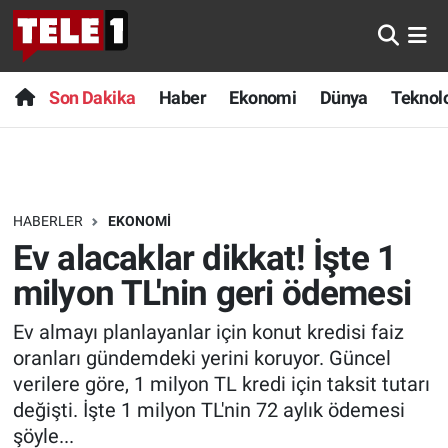
Anında Manşet
Son Dakika
Nöbetçi Eczaneler
Son Dakika
Haber
Ekonomi
Dünya
Teknolo
Başka Sohbetler
Haber
Hava Durumu
Belgesel
Ekonomi
Namaz Vakitleri
HABERLER
EKONOMI
Bilim turu
Dünya
Trafik Durumu
Ev alacaklar dikkat! İşte 1
Bilim ve Teknoloji Evreni
Teknoloji
Süper Lig Puan Durumu ve Fikstür
milyon TL'nin geri ödemesi
Ev almayı planlayanlar için konut kredisi faiz
Doğa Konuşuyor
Sağlık
Tüm Manşetler
oranları gündemdeki yerini koruyor. Güncel
Dünya
Spor
Son Dakika Haberleri
verilere göre, 1 milyon TL kredi için taksit tutarı
değişti. İşte 1 milyon TL'nin 72 aylık ödemesi
Ege Saati
Yayın Akışı
Haber Arşivi
şöyle...