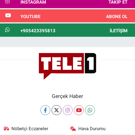
INSTAGRAM
TAKIP ET
YOUTUBE
ABONE OL
+905423395813
İLETIŞIM
Gerçek Haber
Nöbetçi Eczaneler
Hava Durumu