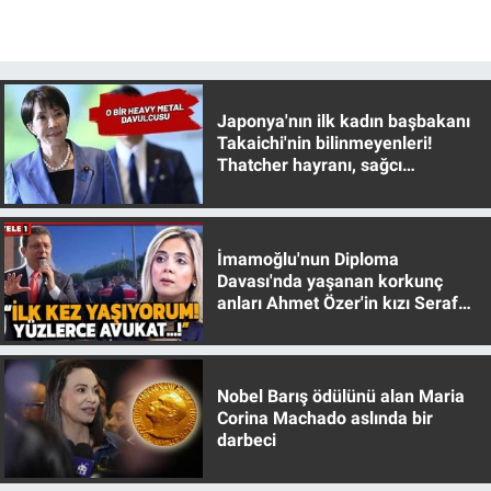
Gündem Özel
Günün görüntüsü
Japonya'nın ilk kadın başbakanı
Takaichi'nin bilinmeyenleri!
Haber
Thatcher hayranı, sağcı
muhafazakar
İlan
İmamoğlu'nun Diploma
Kimdir
Davası'nda yaşanan korkunç
anları Ahmet Özer'in kızı Seraf
Özer anlattı!
Koronavirüs
Kültür Sanat
Nobel Barış ödülünü alan Maria
Corina Machado aslında bir
darbeci
Ne demişti