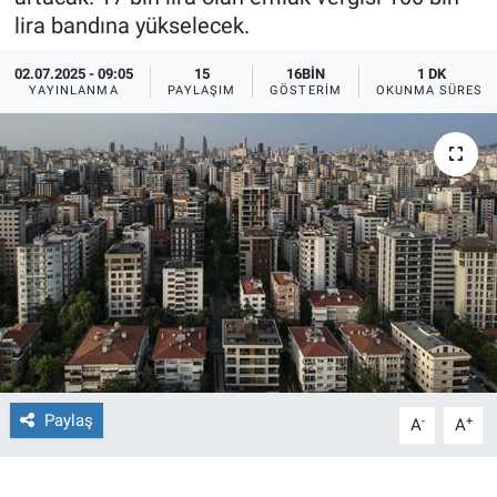
lira bandına yükselecek.
Ege'den Esintiler
İletişim
02.07.2025 - 09:05
15
16BIN
1 DK
YAYINLANMA
PAYLAŞIM
GÖSTERIM
OKUNMA SÜRESI
Eğitim
Eğlence
Ekonomi
Forum
Gerçeğin İzinde
Gün Başlıyor
Paylaş
-
+
A
A
Gün Bitiyor
Gün Ortası