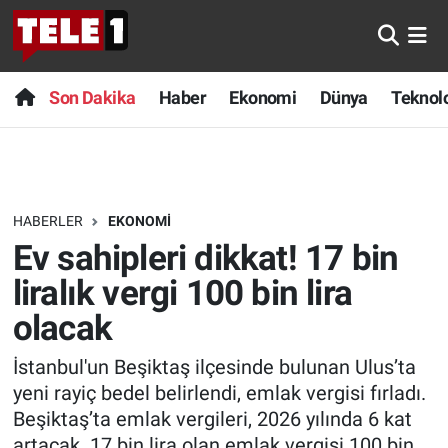
Anında Manşet
Son Dakika
Nöbetçi Eczaneler
Son Dakika
Haber
Ekonomi
Dünya
Teknolo
Başka Sohbetler
Haber
Hava Durumu
Belgesel
Ekonomi
Namaz Vakitleri
HABERLER
EKONOMI
Bilim turu
Dünya
Trafik Durumu
Ev sahipleri dikkat! 17 bin
Bilim ve Teknoloji Evreni
Teknoloji
Süper Lig Puan Durumu ve Fikstür
liralık vergi 100 bin lira
olacak
Doğa Konuşuyor
Sağlık
Tüm Manşetler
İstanbul'un Beşiktaş ilçesinde bulunan Ulus’ta
Dünya
Spor
Son Dakika Haberleri
yeni rayiç bedel belirlendi, emlak vergisi fırladı.
Beşiktaş’ta emlak vergileri, 2026 yılında 6 kat
Ege Saati
Yayın Akışı
Haber Arşivi
artacak. 17 bin lira olan emlak vergisi 100 bin