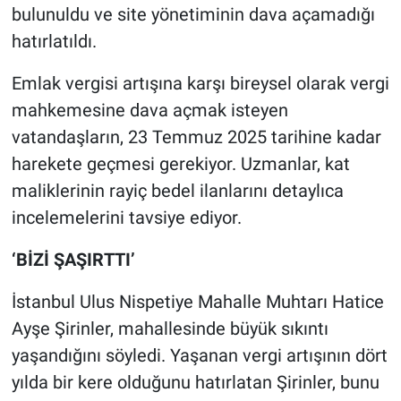
Nedir
bulunuldu ve site yönetiminin dava açamadığı
hatırlatıldı.
Popüler
Emlak vergisi artışına karşı bireysel olarak vergi
Programlar
mahkemesine dava açmak isteyen
vatandaşların, 23 Temmuz 2025 tarihine kadar
Sağlık
harekete geçmesi gerekiyor. Uzmanlar, kat
maliklerinin rayiç bedel ilanlarını detaylıca
Spor
incelemelerini tavsiye ediyor.
Teknoloji
‘BİZİ ŞAŞIRTTI’
Türkiye'nin Geleceği
İstanbul Ulus Nispetiye Mahalle Muhtarı Hatice
Türkiye'nin Gündemi
Ayşe Şirinler, mahallesinde büyük sıkıntı
yaşandığını söyledi. Yaşanan vergi artışının dört
Yerel Gündem
yılda bir kere olduğunu hatırlatan Şirinler, bunu