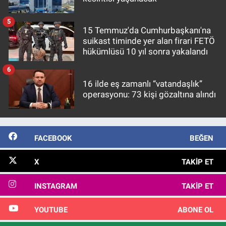
5
15 Temmuz'da Cumhurbaşkanı'na
suikast timinde yer alan firari FETÖ
hükümlüsü 10 yıl sonra yakalandı
6
16 ilde eş zamanlı “vatandaşlık”
operasyonu: 73 kişi gözaltına alındı
FACEBOOK
BEĞEN
X
TAKIP ET
INSTAGRAM
TAKIP ET
YOUTUBE
ABONE OL