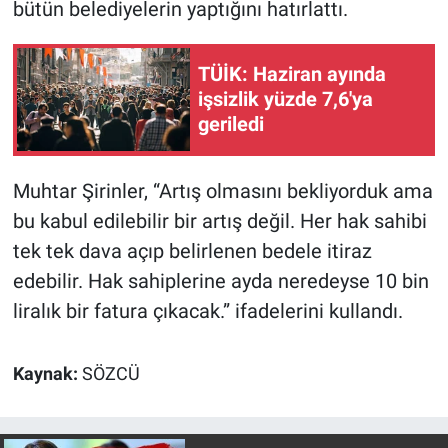
bütün belediyelerin yaptığını hatırlattı.
Yerel Yaşam
Canlı Yayın
TÜİK: Haziran ayında
işsizlik yüzde 7,6'ya
geriledi
Muhtar Şirinler, “Artış olmasını bekliyorduk ama
bu kabul edilebilir bir artış değil. Her hak sahibi
tek tek dava açıp belirlenen bedele itiraz
edebilir. Hak sahiplerine ayda neredeyse 10 bin
liralık bir fatura çıkacak.” ifadelerini kullandı.
Kaynak:
SÖZCÜ