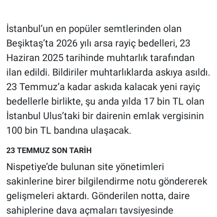
Gündem Özel
İstanbul’un en popüler semtlerinden olan
Beşiktaş’ta 2026 yılı arsa rayiç bedelleri, 23
Günün görüntüsü
Haziran 2025 tarihinde muhtarlık tarafından
ilan edildi. Bildiriler muhtarlıklarda askıya asıldı.
Haber
23 Temmuz’a kadar askıda kalacak yeni rayiç
İlan
bedellerle birlikte, şu anda yılda 17 bin TL olan
İstanbul Ulus’taki bir dairenin emlak vergisinin
Kimdir
100 bin TL bandına ulaşacak.
Koronavirüs
23 TEMMUZ SON TARİH
Nispetiye’de bulunan site yönetimleri
Kültür Sanat
sakinlerine birer bilgilendirme notu göndererek
gelişmeleri aktardı. Gönderilen notta, daire
Ne demişti
sahiplerine dava açmaları tavsiyesinde