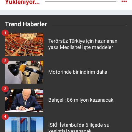
Yükleniyor...
Trend Haberler
1
Terörsüz Türkiye için hazırlanan
yasa Meclis'te! İşte maddeler
2
Motorinde bir indirim daha
3
Bahçeli: 86 milyon kazanacak
4
İSKİ: İstanbul'da 6 ilçede su
kesintisi yaşanacak