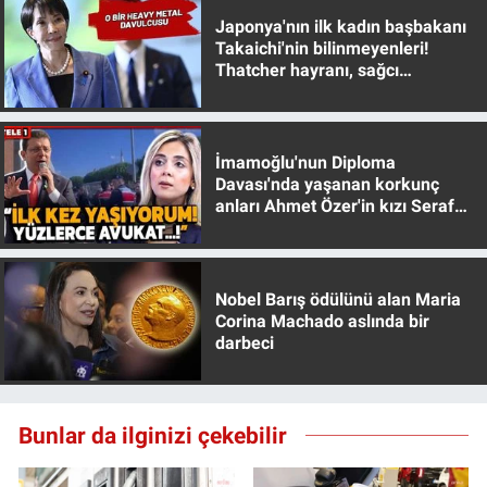
Japonya'nın ilk kadın başbakanı
Takaichi'nin bilinmeyenleri!
Thatcher hayranı, sağcı
muhafazakar
İmamoğlu'nun Diploma
Davası'nda yaşanan korkunç
anları Ahmet Özer'in kızı Seraf
Özer anlattı!
Nobel Barış ödülünü alan Maria
Corina Machado aslında bir
darbeci
Bunlar da ilginizi çekebilir