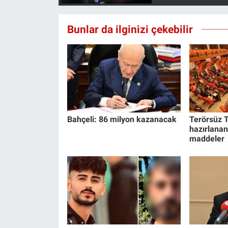
Nedir
Bunlar da ilginizi çekebilir
Popüler
Programlar
Sağlık
Spor
Bahçeli: 86 milyon kazanacak
Terörsüz T
hazırlanan
Teknoloji
maddeler
Türkiye'nin Geleceği
Türkiye'nin Gündemi
Yerel Gündem