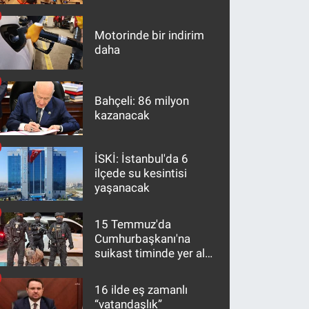
maddeler
Motorinde bir indirim
daha
Bahçeli: 86 milyon
kazanacak
İSKİ: İstanbul'da 6
ilçede su kesintisi
yaşanacak
15 Temmuz'da
Cumhurbaşkanı'na
suikast timinde yer alan
firari FETÖ hükümlüsü
10 yıl sonra yakalandı
16 ilde eş zamanlı
“vatandaşlık”