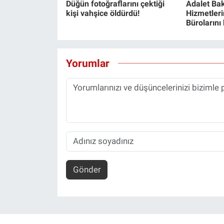
Düğün fotoğraflarını çektiği
Adalet Bak
Yerel Yaşam
kişi vahşice öldürdü!
Hizmetlerin
Bürolarını
Canlı Yayın
Yorumlar
Gönder