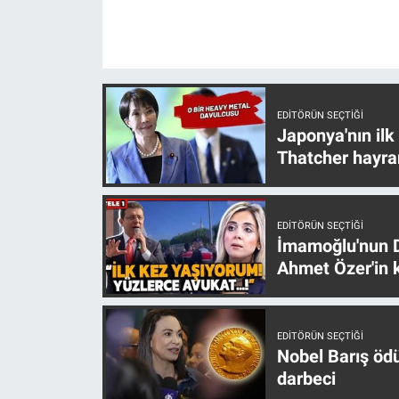
Gündem Özel
Günün görüntüsü
EDITÖRÜN SEÇTIĞI
Haber
Japonya'nın ilk
Thatcher hayra
İlan
Kimdir
EDITÖRÜN SEÇTIĞI
İmamoğlu'nun D
Ahmet Özer'in k
Koronavirüs
Kültür Sanat
EDITÖRÜN SEÇTIĞI
Nobel Barış öd
Ne demişti
darbeci