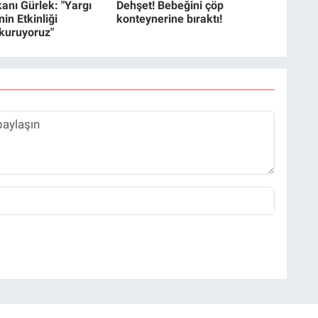
anı Gürlek: "Yargı
Dehşet! Bebeğini çöp
in Etkinliği
konteynerine bıraktı!
 kuruyoruz"