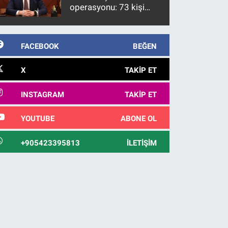
operasyonu: 73 kişi
gözaltına alındı
FACEBOOK
BEĞEN
X
TAKIP ET
INSTAGRAM
TAKIP ET
YOUTUBE
ABONE OL
+905423395813
İLETIŞIM