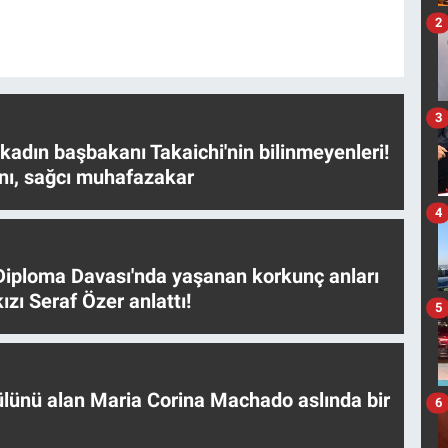
2
3
 kadın başbakanı Takaichi'nin bilinmeyenleri!
nı, sağcı muhafazakar
4
iploma Davası'nda yaşanan korkunç anları
ızı Seraf Özer anlattı!
5
ülünü alan Maria Corina Machado aslında bir
6