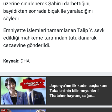
üzerine sinirlenerek Şahin’i darbettiğini,
Yerel Yaşam
bayıldıktan sonrada bıçak ile yaraladığını
Canlı Yayın
söyledi.
Emniyette işlemleri tamamlanan Talip Y. sevk
edildiği mahkeme tarafından tutuklanarak
cezaevine gönderildi.
Kaynak:
DHA
Japonya'nın ilk kadın başbakanı
Takaichi'nin bilinmeyenleri!
Thatcher hayranı, sağcı
muhafazakar