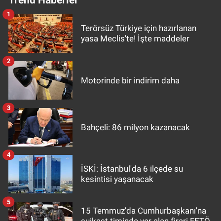
1
Terörsüz Türkiye için hazırlanan
yasa Meclis'te! İşte maddeler
2
Motorinde bir indirim daha
3
Bahçeli: 86 milyon kazanacak
4
İSKİ: İstanbul'da 6 ilçede su
kesintisi yaşanacak
5
15 Temmuz'da Cumhurbaşkanı'na
suikast timinde yer alan firari FETÖ