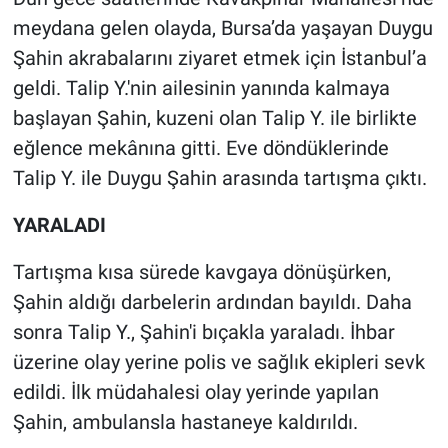
meydana gelen olayda, Bursa’da yaşayan Duygu
Gündem Özel
Şahin akrabalarını ziyaret etmek için İstanbul’a
geldi. Talip Y.'nin ailesinin yanında kalmaya
Günün görüntüsü
başlayan Şahin, kuzeni olan Talip Y. ile birlikte
eğlence mekânına gitti. Eve döndüklerinde
Haber
Talip Y. ile Duygu Şahin arasında tartışma çıktı.
İlan
YARALADI
Kimdir
Tartışma kısa sürede kavgaya dönüşürken,
Şahin aldığı darbelerin ardından bayıldı. Daha
Koronavirüs
sonra Talip Y., Şahin'i bıçakla yaraladı. İhbar
Kültür Sanat
üzerine olay yerine polis ve sağlık ekipleri sevk
edildi. İlk müdahalesi olay yerinde yapılan
Ne demişti
Şahin, ambulansla hastaneye kaldırıldı.