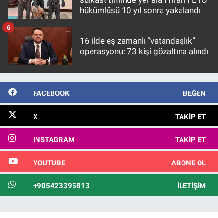
hükümlüsü 10 yıl sonra yakalandı
6
16 ilde eş zamanlı “vatandaşlık”
operasyonu: 73 kişi gözaltına alındı
FACEBOOK
BEĞEN
X
TAKIP ET
INSTAGRAM
TAKIP ET
YOUTUBE
ABONE OL
+905423395813
İLETIŞIM