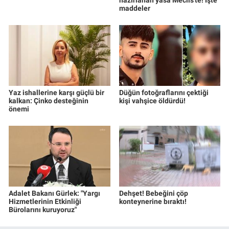
maddeler
Yaz ishallerine karşı güçlü bir
Düğün fotoğraflarını çektiği
kalkan: Çinko desteğinin
kişi vahşice öldürdü!
önemi
Adalet Bakanı Gürlek: "Yargı
Dehşet! Bebeğini çöp
Hizmetlerinin Etkinliği
konteynerine bıraktı!
Bürolarını kuruyoruz"