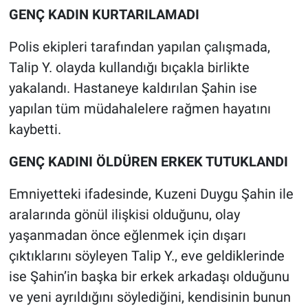
Nedir
GENÇ KADIN KURTARILAMADI
Popüler
Polis ekipleri tarafından yapılan çalışmada,
Talip Y. olayda kullandığı bıçakla birlikte
Programlar
yakalandı. Hastaneye kaldırılan Şahin ise
yapılan tüm müdahalelere rağmen hayatını
Sağlık
kaybetti.
Spor
GENÇ KADINI ÖLDÜREN ERKEK TUTUKLANDI
Teknoloji
Emniyetteki ifadesinde, Kuzeni Duygu Şahin ile
aralarında gönül ilişkisi olduğunu, olay
Türkiye'nin Geleceği
yaşanmadan önce eğlenmek için dışarı
Türkiye'nin Gündemi
çıktıklarını söyleyen Talip Y., eve geldiklerinde
ise Şahin’in başka bir erkek arkadaşı olduğunu
Yerel Gündem
ve yeni ayrıldığını söylediğini, kendisinin bunun