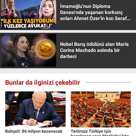
İmamoğlu'nun Diploma
Davası'nda yaşanan korkunç
anları Ahmet Özer'in kızı Seraf
Özer anlattı!
Nobel Barış ödülünü alan Maria
Corina Machado aslında bir
darbeci
Bunlar da ilginizi çekebilir
Bahçeli: 86 milyon kazanacak
Terörsüz Türkiye için
hazırlanan yasa Meclis'te! İşte