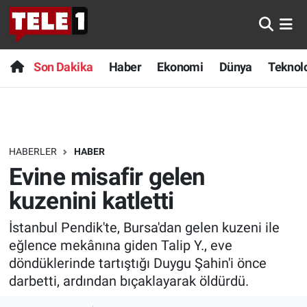
Anında Manşet
Son Dakika
Nöbetçi Eczaneler
Son Dakika
Haber
Ekonomi
Dünya
Teknolo
Başka Sohbetler
Haber
Hava Durumu
Belgesel
Ekonomi
Namaz Vakitleri
HABERLER
HABER
Bilim turu
Dünya
Trafik Durumu
Evine misafir gelen
Bilim ve Teknoloji Evreni
Teknoloji
Süper Lig Puan Durumu ve Fikstür
kuzenini katletti
İstanbul Pendik'te, Bursa'dan gelen kuzeni ile
Doğa Konuşuyor
Sağlık
Tüm Manşetler
eğlence mekânına giden Talip Y., eve
Dünya
Spor
Son Dakika Haberleri
döndüklerinde tartıştığı Duygu Şahin'i önce
darbetti, ardından bıçaklayarak öldürdü.
Ege Saati
Yayın Akışı
Haber Arşivi