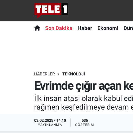
Anında Manşet
Son Dakika
Nöbetçi Eczaneler
Son Dakika
Haber
Ekonomi
Dün
Başka Sohbetler
Haber
Hava Durumu
Belgesel
Ekonomi
Namaz Vakitleri
Bilim turu
Dünya
Trafik Durumu
HABERLER
TEKNOLOJI
Evrimde çığır açan ke
Bilim ve Teknoloji Evreni
Teknoloji
Süper Lig Puan Durumu ve Fikstür
İlk insan atası olarak kabul e
Doğa Konuşuyor
Sağlık
Tüm Manşetler
rağmen keşfedilmeye devam e
Dünya
Spor
Son Dakika Haberleri
03.02.2025 - 14:10
536
YAYINLANMA
GÖSTERIM
Ege Saati
Yayın Akışı
Haber Arşivi