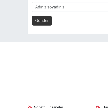
Gönder
Nöbetçi Eczaneler
Ha