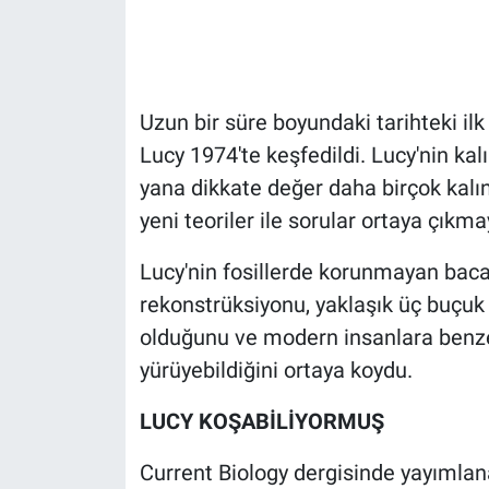
Gündem Özel
Günün görüntüsü
Uzun bir süre boyundaki tarihteki ilk 
Lucy 1974'te keşfedildi. Lucy'nin kal
Haber
yana dikkate değer daha birçok kalın
yeni teoriler ile sorular ortaya çıkm
İlan
Lucy'nin fosillerde korunmayan bacak
Kimdir
rekonstrüksiyonu, yaklaşık üç buçuk 
Koronavirüs
olduğunu ve modern insanlara benzer
yürüyebildiğini ortaya koydu.
Kültür Sanat
LUCY KOŞABİLİYORMUŞ
Ne demişti
Current Biology dergisinde yayımlana