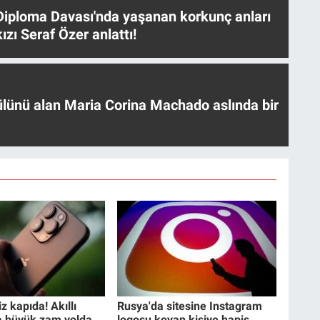
iploma Davası'nda yaşanan korkunç anları
ızı Seraf Özer anlattı!
ülünü alan Maria Corina Machado aslında bir
z kapıda! Akıllı
Rusya'da sitesine Instagram
a büyük zam yolda
logosu koyan kişiye hapis