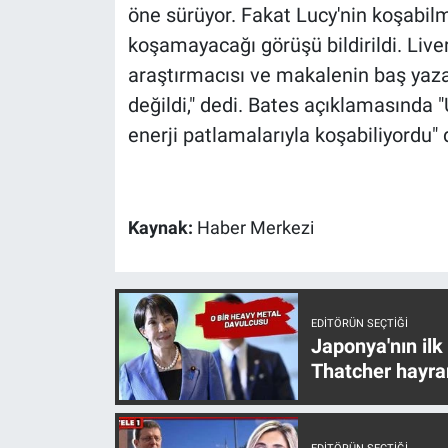
Nedir
öne sürüyor. Fakat Lucy'nin koşabi
koşamayacağı görüşü bildirildi. Liv
Popüler
araştırmacısı ve makalenin baş yazar
değildi," dedi. Bates açıklamasında
Programlar
enerji patlamalarıyla koşabiliyordu" 
Sağlık
Spor
Kaynak:
Haber Merkezi
Teknoloji
Türkiye'nin Geleceği
EDITÖRÜN SEÇTIĞI
Japonya'nın ilk
Türkiye'nin Gündemi
Thatcher hayra
Yerel Gündem