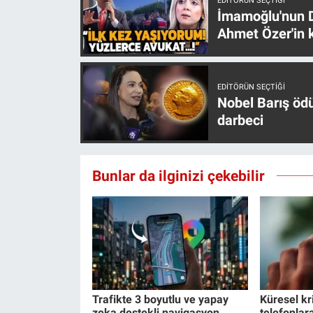
EDITÖRÜN SEÇTIĞI
Yerel Yaşam
İmamoğlu'nun D
Ahmet Özer'in k
Canlı Yayın
EDITÖRÜN SEÇTIĞI
Nobel Barış öd
darbeci
Bunlar da ilginizi çekebilir
Trafikte 3 boyutlu ve yapay
Küresel kri
zeka destekli navigasyon
telefonlar