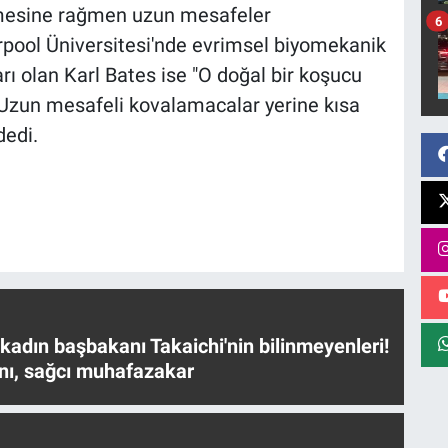
lmesine rağmen uzun mesafeler
6
erpool Üniversitesi'nde evrimsel biyomekanik
ı olan Karl Bates ise "O doğal bir koşucu
 "Uzun mesafeli kovalamacalar yerine kısa
dedi.
 kadın başbakanı Takaichi'nin bilinmeyenleri!
nı, sağcı muhafazakar