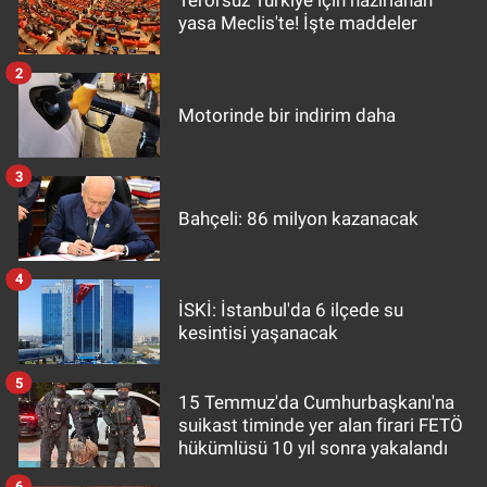
Terörsüz Türkiye için hazırlanan
yasa Meclis'te! İşte maddeler
2
Motorinde bir indirim daha
3
Bahçeli: 86 milyon kazanacak
4
İSKİ: İstanbul'da 6 ilçede su
kesintisi yaşanacak
5
15 Temmuz'da Cumhurbaşkanı'na
suikast timinde yer alan firari FETÖ
hükümlüsü 10 yıl sonra yakalandı
6