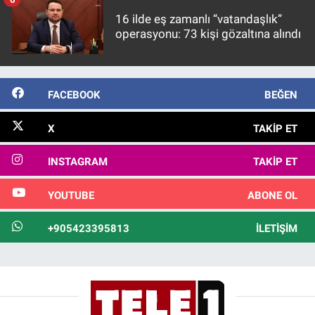
16 ilde eş zamanlı “vatandaşlık”
operasyonu: 73 kişi gözaltına alındı
FACEBOOK
BEĞEN
X
TAKIP ET
INSTAGRAM
TAKIP ET
YOUTUBE
ABONE OL
+905423395813
İLETIŞIM