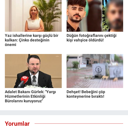
Yaz ishallerine karşı güçlü bir
Düğün fotoğraflarını çektiği
kalkan: Çinko desteğinin
kişi vahşice öldürdü!
önemi
Adalet Bakanı Gürlek: "Yargı
Dehşet! Bebeğini çöp
Hizmetlerinin Etkinliği
konteynerine bıraktı!
Bürolarını kuruyoruz"
Yorumlar