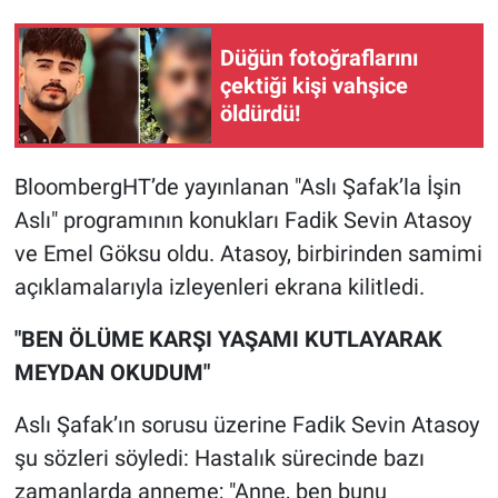
Gündem Özel
Düğün fotoğraflarını
çektiği kişi vahşice
Günün görüntüsü
öldürdü!
Haber
BloombergHT’de yayınlanan "Aslı Şafak’la İşin
Aslı" programının konukları Fadik Sevin Atasoy
İlan
ve Emel Göksu oldu. Atasoy, birbirinden samimi
Kimdir
açıklamalarıyla izleyenleri ekrana kilitledi.
Koronavirüs
"BEN ÖLÜME KARŞI YAŞAMI KUTLAYARAK
MEYDAN OKUDUM"
Kültür Sanat
Aslı Şafak’ın sorusu üzerine Fadik Sevin Atasoy
Ne demişti
şu sözleri söyledi: Hastalık sürecinde bazı
zamanlarda anneme; "Anne, ben bunu