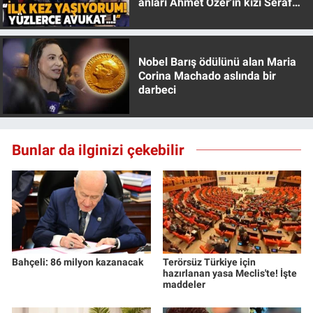
anları Ahmet Özer'in kızı Seraf
Özer anlattı!
Nobel Barış ödülünü alan Maria
Corina Machado aslında bir
darbeci
Bunlar da ilginizi çekebilir
Bahçeli: 86 milyon kazanacak
Terörsüz Türkiye için
hazırlanan yasa Meclis'te! İşte
maddeler