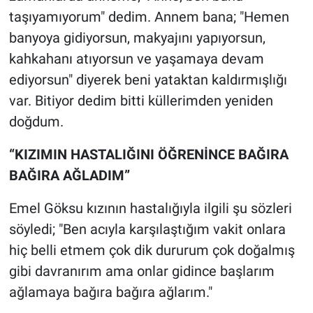
Nedir
taşıyamıyorum" dedim. Annem bana; "Hemen
banyoya gidiyorsun, makyajını yapıyorsun,
Popüler
kahkahanı atıyorsun ve yaşamaya devam
Programlar
ediyorsun" diyerek beni yataktan kaldırmışlığı
var. Bitiyor dedim bitti küllerimden yeniden
Sağlık
doğdum.
Spor
“KIZIMIN HASTALIĞINI ÖĞRENİNCE BAĞIRA
BAĞIRA AĞLADIM”
Teknoloji
Emel Göksu kızının hastalığıyla ilgili şu sözleri
Türkiye'nin Geleceği
söyledi; "Ben acıyla karşılaştığım vakit onlara
hiç belli etmem çok dik dururum çok doğalmış
Türkiye'nin Gündemi
gibi davranırım ama onlar gidince başlarım
Yerel Gündem
ağlamaya bağıra bağıra ağlarım."