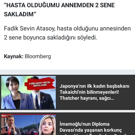
“HASTA OLDUĞUMU ANNEMDEN 2 SENE
Yerel Yaşam
SAKLADIM”
Canlı Yayın
Fadik Sevin Atasoy, hasta olduğunu annesinden
2 sene boyunca sakladığını söyledi.
Kaynak:
Bloomberg
Japonya'nın ilk kadın başbakanı
Takaichi'nin bilinmeyenleri!
Thatcher hayranı, sağcı
muhafazakar
İmamoğlu'nun Diploma
Davası'nda yaşanan korkunç