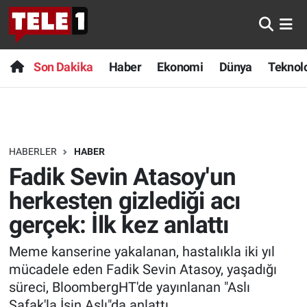
Anında Manşet
Son Dakika
Nöbetçi Eczaneler
Son Dakika
Haber
Ekonomi
Dünya
Teknolo
Başka Sohbetler
Haber
Hava Durumu
Belgesel
Ekonomi
Namaz Vakitleri
HABERLER
HABER
Bilim turu
Dünya
Trafik Durumu
Fadik Sevin Atasoy'un
Bilim ve Teknoloji Evreni
Teknoloji
Süper Lig Puan Durumu ve Fikstür
herkesten gizlediği acı
gerçek: İlk kez anlattı
Doğa Konuşuyor
Sağlık
Tüm Manşetler
Meme kanserine yakalanan, hastalıkla iki yıl
Dünya
Spor
Son Dakika Haberleri
mücadele eden Fadik Sevin Atasoy, yaşadığı
süreci, BloombergHT'de yayınlanan "Aslı
Ege Saati
Yayın Akışı
Haber Arşivi
Şafak'la İşin Aslı"da anlattı