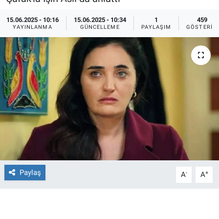
Ege'den Esintiler
İletişim
15.06.2025 - 10:16
15.06.2025 - 10:34
1
459
YAYINLANMA
GÜNCELLEME
PAYLAŞIM
GÖSTERIM
Eğitim
Eğlence
Ekonomi
Forum
Gerçeğin İzinde
Gün Başlıyor
Paylaş
-
+
A
A
Gün Bitiyor
Gün Ortası