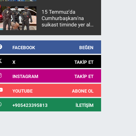
15 Temmuz'da
Cumhurbaşkanı'na
suikast timinde yer alan
firari FETÖ hükümlüsü
10 yıl sonra yakalandı
FACEBOOK
BEĞEN
X
TAKIP ET
INSTAGRAM
TAKIP ET
YOUTUBE
ABONE OL
+905423395813
İLETIŞIM