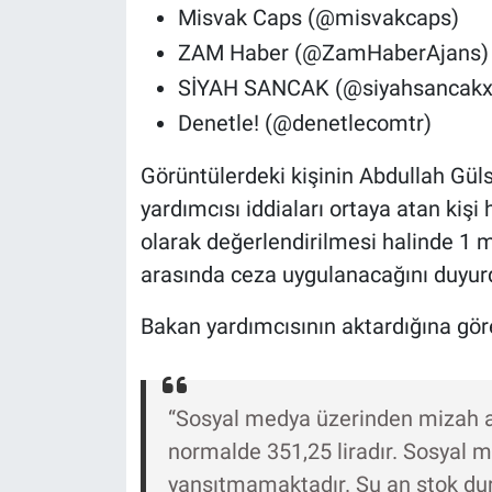
Nedir
Misvak Caps (@misvakcaps)
ZAM Haber (@ZamHaberAjans)
Popüler
SİYAH SANCAK (@siyahsancakx
Programlar
Denetle! (@denetlecomtr)
Görüntülerdeki kişinin Abdullah Güls
Sağlık
yardımcısı iddiaları ortaya atan kişi
Spor
olarak değerlendirilmesi halinde 1 mi
arasında ceza uygulanacağını duyur
Teknoloji
Bakan yardımcısının aktardığına gör
Türkiye'nin Geleceği
Türkiye'nin Gündemi
“Sosyal medya üzerinden mizah a
normalde 351,25 liradır. Sosyal 
Yerel Gündem
yansıtmamaktadır. Şu an stok du