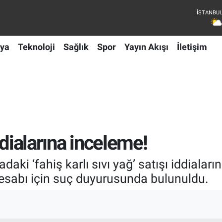
ya
Teknoloji
Sağlık
Spor
Yayın Akışı
İletişim
iddialarına inceleme!
aki ‘fahiş karlı sıvı yağ’ satışı iddiaları
esabı için suç duyurusunda bulunuldu.
I