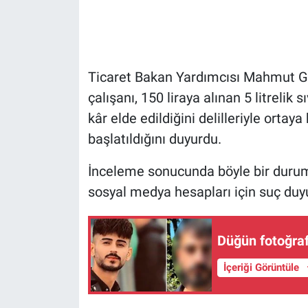
Gündem Özel
Günün görüntüsü
Ticaret Bakan Yardımcısı Mahmut Gür
çalışanı, 150 liraya alınan 5 litrelik 
Haber
kâr elde edildiğini delilleriyle orta
başlatıldığını duyurdu.
İlan
İnceleme sonucunda böyle bir durum
Kimdir
sosyal medya hesapları için suç duyu
Koronavirüs
Düğün fotoğrafl
Kültür Sanat
İçeriği Görüntüle
Ne demişti