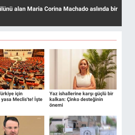
ülünü alan Maria Corina Machado aslında bir
ürkiye için
Yaz ishallerine karşı güçlü bir
 yasa Meclis'te! İşte
kalkan: Çinko desteğinin
önemi