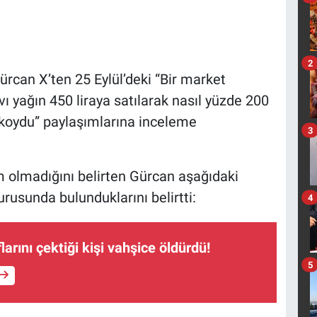
2
can X’ten 25 Eylül’deki “Bir market
sıvı yağın 450 liraya satılarak nasıl yüzde 200
ya koydu” paylaşımlarına inceleme
3
 olmadığını belirten Gürcan aşağıdaki
rusunda bulunduklarını belirtti:
4
arını çektiği kişi vahşice öldürdü!
5