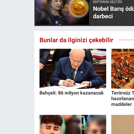
EDITÖRÜN SEÇTIĞI
Nobel Barış öd
darbeci
Bunlar da ilginizi çekebilir
Bahçeli: 86 milyon kazanacak
Terörsüz T
hazırlanan
maddeler