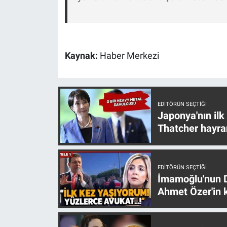
Yerel Yaşam
Canlı Yayın
Kaynak:
Haber Merkezi
EDITÖRÜN SEÇTIĞI
Japonya'nın ilk
Thatcher hayra
EDITÖRÜN SEÇTIĞI
İmamoğlu'nun D
Ahmet Özer'in k