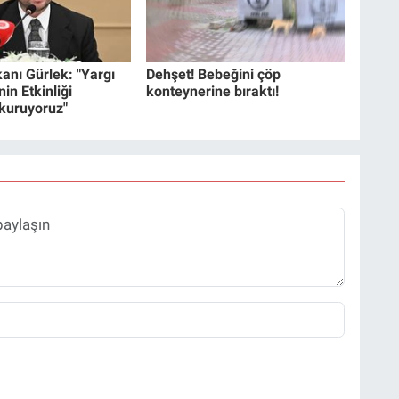
anı Gürlek: "Yargı
Dehşet! Bebeğini çöp
in Etkinliği
konteynerine bıraktı!
 kuruyoruz"