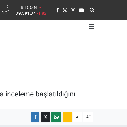
79.591,74
-1.82
DOLAR
°
10
45,43620
0.02
EURO
53,38690
0.19
STERLİN
61,60380
0.18
G.ALTIN
6862,09000
0.19
BİST100
14.598,00
0
na inceleme başlatıldığını
-
+
A
A