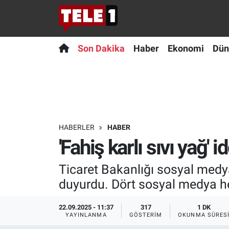
Anında Manşet
Son Dakika
Nöbetçi Eczaneler
Son Dakika
Haber
Ekonomi
Dün
Başka Sohbetler
Haber
Hava Durumu
Belgesel
Ekonomi
Namaz Vakitleri
Bilim turu
Dünya
Trafik Durumu
HABERLER
HABER
'Fahiş karlı sıvı yağ' 
Bilim ve Teknoloji Evreni
Teknoloji
Süper Lig Puan Durumu ve Fikstür
Ticaret Bakanlığı sosyal medyad
Doğa Konuşuyor
Sağlık
Tüm Manşetler
duyurdu. Dört sosyal medya h
Dünya
Spor
Son Dakika Haberleri
22.09.2025 - 11:37
317
1 DK
YAYINLANMA
GÖSTERIM
OKUNMA SÜRES
Ege Saati
Yayın Akışı
Haber Arşivi