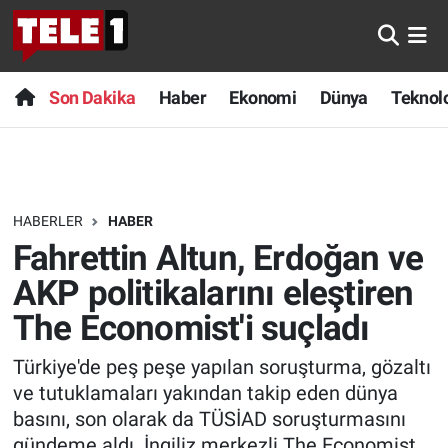
Anında Manşet
Son Dakika
Nöbetçi Eczaneler
Son Dakika
Haber
Ekonomi
Dünya
Teknolo
Başka Sohbetler
Haber
Hava Durumu
Belgesel
Ekonomi
Namaz Vakitleri
HABERLER
HABER
Bilim turu
Dünya
Trafik Durumu
Fahrettin Altun, Erdoğan ve
Bilim ve Teknoloji Evreni
Teknoloji
Süper Lig Puan Durumu ve Fikstür
AKP politikalarını eleştiren
The Economist'i suçladı
Doğa Konuşuyor
Sağlık
Tüm Manşetler
Türkiye'de peş peşe yapılan soruşturma, gözaltı
Dünya
Spor
Son Dakika Haberleri
ve tutuklamaları yakından takip eden dünya
basını, son olarak da TÜSİAD soruşturmasını
Ege Saati
Yayın Akışı
Haber Arşivi
gündeme aldı. İngiliz merkezli The Economist