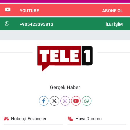
YOUTUBE
ABONE OL
+905423395813
İLETIŞIM
Gerçek Haber
Nöbetçi Eczaneler
Hava Durumu