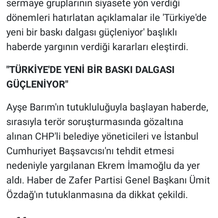
sermaye gruplarının siyasete yön verdiği
Nedir
dönemleri hatırlatan açıklamalar ile 'Türkiye'de
Popüler
yeni bir baskı dalgası güçleniyor' başlıklı
haberde yargının verdiği kararları eleştirdi.
Programlar
"TÜRKİYE'DE YENİ BİR BASKI DALGASI
Sağlık
GÜÇLENİYOR"
Spor
Ayşe Barım'ın tutukluluğuyla başlayan haberde,
sırasıyla terör soruşturmasında gözaltına
Teknoloji
alınan CHP'li belediye yöneticileri ve İstanbul
Cumhuriyet Başsavcısı'nı tehdit etmesi
Türkiye'nin Geleceği
nedeniyle yargılanan Ekrem İmamoğlu da yer
Türkiye'nin Gündemi
aldı. Haber de Zafer Partisi Genel Başkanı Ümit
Özdağ'ın tutuklanmasına da dikkat çekildi.
Yerel Gündem