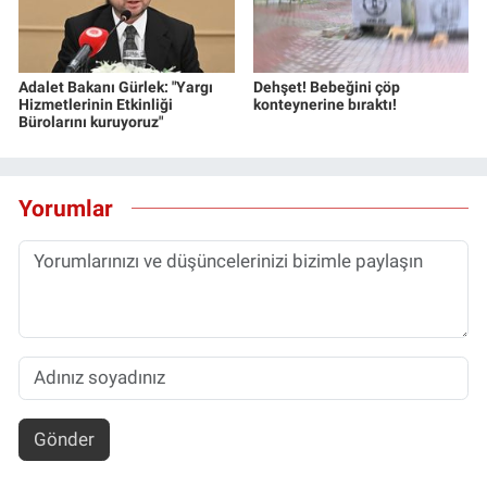
Adalet Bakanı Gürlek: "Yargı
Dehşet! Bebeğini çöp
Hizmetlerinin Etkinliği
konteynerine bıraktı!
Bürolarını kuruyoruz"
Yorumlar
Gönder