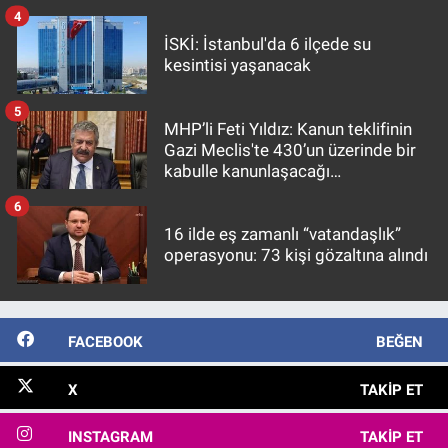
4
İSKİ: İstanbul'da 6 ilçede su
kesintisi yaşanacak
5
MHP’li Feti Yıldız: Kanun teklifinin
Gazi Meclis'te 430’un üzerinde bir
kabulle kanunlaşacağı
görülmektedir
6
16 ilde eş zamanlı “vatandaşlık”
operasyonu: 73 kişi gözaltına alındı
FACEBOOK
BEĞEN
X
TAKIP ET
INSTAGRAM
TAKIP ET