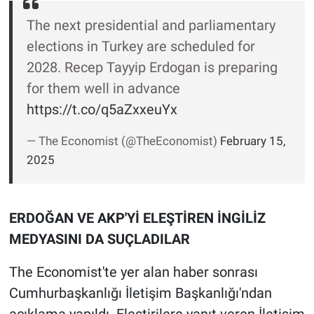
Yerel Yaşam
The next presidential and parliamentary
elections in Turkey are scheduled for
Canlı Yayın
2028. Recep Tayyip Erdogan is preparing
for them well in advance
https://t.co/q5aZxxeuYx
— The Economist (@TheEconomist)
February 15,
2025
ERDOĞAN VE AKP'Yİ ELEŞTİREN İNGİLİZ
MEDYASINI DA SUÇLADILAR
The Economist'te yer alan haber sonrası
Cumhurbaşkanlığı İletişim Başkanlığı'ndan