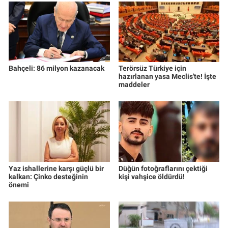
Bahçeli: 86 milyon kazanacak
Terörsüz Türkiye için
hazırlanan yasa Meclis'te! İşte
maddeler
Yaz ishallerine karşı güçlü bir
Düğün fotoğraflarını çektiği
kalkan: Çinko desteğinin
kişi vahşice öldürdü!
önemi