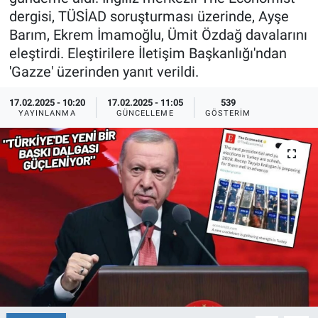
dergisi, TÜSİAD soruşturması üzerinde, Ayşe
Ege'den Esintiler
İletişim
Barım, Ekrem İmamoğlu, Ümit Özdağ davalarını
eleştirdi. Eleştirilere İletişim Başkanlığı'ndan
Eğitim
'Gazze' üzerinden yanıt verildi.
Eğlence
17.02.2025 - 10:20
17.02.2025 - 11:05
539
YAYINLANMA
GÜNCELLEME
GÖSTERIM
Ekonomi
Forum
Gerçeğin İzinde
Gün Başlıyor
Gün Bitiyor
Gün Ortası