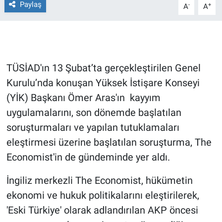
Paylaş
-
+
A
A
Gündem Özel
Günün görüntüsü
TÜSİAD'ın 13 Şubat’ta gerçekleştirilen Genel
Haber
Kurulu’nda konuşan Yüksek İstişare Konseyi
(YİK) Başkanı Ömer Aras'ın kayyım
İlan
uygulamalarını, son dönemde başlatılan
Kimdir
soruşturmaları ve yapılan tutuklamaları
eleştirmesi üzerine başlatılan soruşturma, The
Koronavirüs
Economist'in de gündeminde yer aldı.
Kültür Sanat
İngiliz merkezli The Economist, hükümetin
ekonomi ve hukuk politikalarını eleştirilerek,
Ne demişti
'Eski Türkiye' olarak adlandırılan AKP öncesi