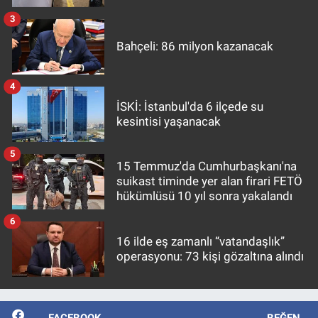
3
Bahçeli: 86 milyon kazanacak
4
İSKİ: İstanbul'da 6 ilçede su
kesintisi yaşanacak
5
15 Temmuz'da Cumhurbaşkanı'na
suikast timinde yer alan firari FETÖ
hükümlüsü 10 yıl sonra yakalandı
6
16 ilde eş zamanlı “vatandaşlık”
operasyonu: 73 kişi gözaltına alındı
FACEBOOK
BEĞEN