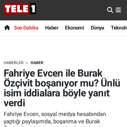
Anında Manşet
Son Dakika
Nöbetçi Eczaneler
Son Dakika
Haber
Ekonomi
Dünya
Teknolo
Başka Sohbetler
Haber
Hava Durumu
Belgesel
Ekonomi
Namaz Vakitleri
HABERLER
HABER
Bilim turu
Dünya
Trafik Durumu
Fahriye Evcen ile Burak
Bilim ve Teknoloji Evreni
Teknoloji
Süper Lig Puan Durumu ve Fikstür
Özçivit boşanıyor mu? Ünlü
isim iddialara böyle yanıt
Doğa Konuşuyor
Sağlık
Tüm Manşetler
verdi
Dünya
Spor
Son Dakika Haberleri
Fahriye Evcen, sosyal medya hesabından
yaptığı paylaşımda, boşanma ve Burak
Ege Saati
Yayın Akışı
Haber Arşivi