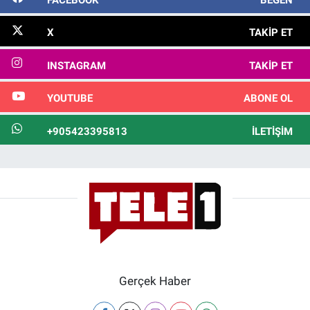
X
TAKIP ET
INSTAGRAM
TAKIP ET
YOUTUBE
ABONE OL
+905423395813
İLETIŞIM
Gerçek Haber