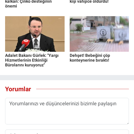
kalkan: Çinko desteğinin
kişi vahşice öldürdü!
önemi
Adalet Bakanı Gürlek: "Yargı
Dehşet! Bebeğini çöp
Hizmetlerinin Etkinliği
konteynerine bıraktı!
Bürolarını kuruyoruz"
Yorumlar