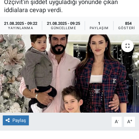
Özçivit'in şiddet uyguladığı yönünde çıkan
iddialara cevap verdi.
Ege'den Esintiler
İletişim
21.08.2025 - 09:22
21.08.2025 - 09:25
1
854
Eğitim
YAYINLANMA
GÜNCELLEME
PAYLAŞIM
GÖSTERIM
Eğlence
Ekonomi
Forum
Gerçeğin İzinde
Gün Başlıyor
Paylaş
-
+
Gün Bitiyor
A
A
Gün Ortası