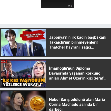
Yerel Yaşam
Canlı Yayın
Japonya'nın ilk kadın başbakanı
Takaichi'nin bilinmeyenleri!
Thatcher hayranı, sağcı
muhafazakar
İmamoğlu'nun Diploma
Davası'nda yaşanan korkunç
anları Ahmet Özer'in kızı Seraf
Özer anlattı!
Nobel Barış ödülünü alan Maria
Corina Machado aslında bir
darbeci