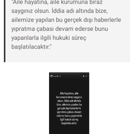
"Aile hayatına, aile kurumuna biraz
Nedir
saygınız olsun. İddia adı altında bize,
Popüler
ailemize yapılan bu gerçek dışı haberlerle
yıpratma çabası devam ederse bunu
Programlar
yapanlarla ilgili hukuki süreç
başlatılacaktır."
Sağlık
Spor
Teknoloji
Türkiye'nin Geleceği
Türkiye'nin Gündemi
Yerel Gündem