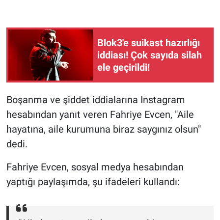
Gündem Özel
Blok3'e suikast hazırlığı
Günün görüntüsü
iddiası! Çok sayıda silah
ele geçirildi!
Haber
İlan
Boşanma ve şiddet iddialarına Instagram
hesabından yanıt veren Fahriye Evcen, "Aile
Kimdir
hayatına, aile kurumuna biraz saygınız olsun"
dedi.
Koronavirüs
Fahriye Evcen, sosyal medya hesabından
Kültür Sanat
yaptığı paylaşımda, şu ifadeleri kullandı:
Ne demişti