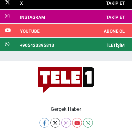
X
TAKIP ET
INSTAGRAM
TAKIP ET
YOUTUBE
ABONE OL
+905423395813
İLETIŞIM
Gerçek Haber