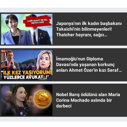
Yerel Yaşam
Canlı Yayın
Japonya'nın ilk kadın başbakanı
Takaichi'nin bilinmeyenleri!
Thatcher hayranı, sağcı
muhafazakar
İmamoğlu'nun Diploma
Davası'nda yaşanan korkunç
anları Ahmet Özer'in kızı Seraf
Özer anlattı!
Nobel Barış ödülünü alan Maria
Corina Machado aslında bir
darbeci