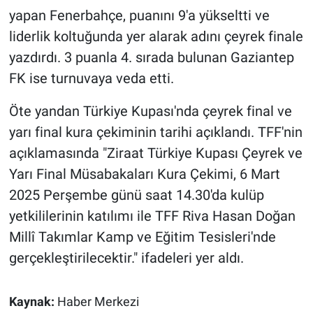
Nedir
yapan Fenerbahçe, puanını 9'a yükseltti ve
liderlik koltuğunda yer alarak adını çeyrek finale
Popüler
yazdırdı. 3 puanla 4. sırada bulunan Gaziantep
Programlar
FK ise turnuvaya veda etti.
Öte yandan Türkiye Kupası'nda çeyrek final ve
Sağlık
yarı final kura çekiminin tarihi açıklandı. TFF'nin
Spor
açıklamasında "Ziraat Türkiye Kupası Çeyrek ve
Yarı Final Müsabakaları Kura Çekimi, 6 Mart
Teknoloji
2025 Perşembe günü saat 14.30'da kulüp
yetkililerinin katılımı ile TFF Riva Hasan Doğan
Türkiye'nin Geleceği
Millî Takımlar Kamp ve Eğitim Tesisleri'nde
Türkiye'nin Gündemi
gerçekleştirilecektir." ifadeleri yer aldı.
Yerel Gündem
Kaynak:
Haber Merkezi