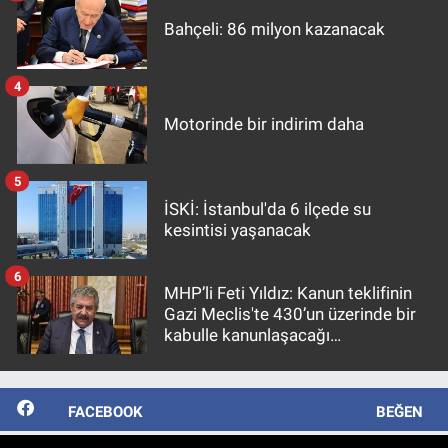
Bahçeli: 86 milyon kazanacak
4
Motorinde bir indirim daha
5
İSKİ: İstanbul'da 6 ilçede su
kesintisi yaşanacak
6
MHP’li Feti Yıldız: Kanun teklifinin
Gazi Meclis'te 430’un üzerinde bir
kabulle kanunlaşacağı
görülmektedir
FACEBOOK
BEĞEN