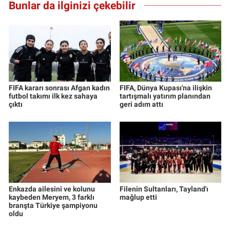
Bunlar da ilginizi çekebilir
FIFA kararı sonrası Afgan kadın
FIFA, Dünya Kupası'na ilişkin
futbol takımı ilk kez sahaya
tartışmalı yatırım planından
çıktı
geri adım attı
Enkazda ailesini ve kolunu
Filenin Sultanları, Tayland'ı
kaybeden Meryem, 3 farklı
mağlup etti
branşta Türkiye şampiyonu
oldu