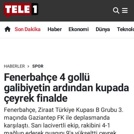
Anında Manşet
Son Dakika
Nöbetçi Eczaneler
Son Dakika
Haber
Ekonomi
Dünya
Teknolo
Başka Sohbetler
Haber
Hava Durumu
Belgesel
Ekonomi
Namaz Vakitleri
HABERLER
SPOR
Bilim turu
Dünya
Trafik Durumu
Fenerbahçe 4 gollü
Bilim ve Teknoloji Evreni
Teknoloji
Süper Lig Puan Durumu ve Fikstür
galibiyetin ardından kupada
çeyrek finalde
Doğa Konuşuyor
Sağlık
Tüm Manşetler
Fenerbahçe, Ziraat Türkiye Kupası B Grubu 3.
Dünya
Spor
Son Dakika Haberleri
maçında Gaziantep FK ile deplasmanda
karşılaştı. Sarı lacivertli ekip, rakibini 4-1
Ege Saati
Yayın Akışı
Haber Arşivi
mağlup ederek puanını 9'a yükseltti çeyrek