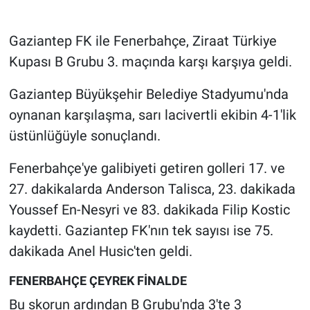
Gündem Özel
Gaziantep FK ile Fenerbahçe, Ziraat Türkiye
Kupası B Grubu 3. maçında karşı karşıya geldi.
Günün görüntüsü
Gaziantep Büyükşehir Belediye Stadyumu'nda
Haber
oynanan karşılaşma, sarı lacivertli ekibin 4-1'lik
üstünlüğüyle sonuçlandı.
İlan
Fenerbahçe'ye galibiyeti getiren golleri 17. ve
Kimdir
27. dakikalarda Anderson Talisca, 23. dakikada
Youssef En-Nesyri ve 83. dakikada Filip Kostic
Koronavirüs
kaydetti. Gaziantep FK'nın tek sayısı ise 75.
Kültür Sanat
dakikada Anel Husic'ten geldi.
Ne demişti
FENERBAHÇE ÇEYREK FİNALDE
Bu skorun ardından B Grubu'nda 3'te 3