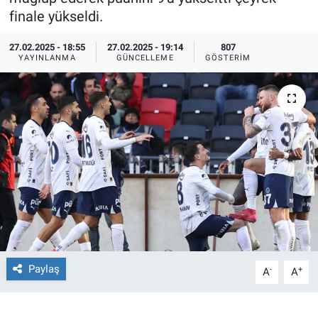
finale yükseldi.
Ege'den Esintiler
İletişim
27.02.2025 - 18:55
27.02.2025 - 19:14
807
YAYINLANMA
GÜNCELLEME
GÖSTERIM
Eğitim
Eğlence
Ekonomi
Forum
Gerçeğin İzinde
Gün Başlıyor
Paylaş
-
+
A
A
Gün Bitiyor
Gün Ortası