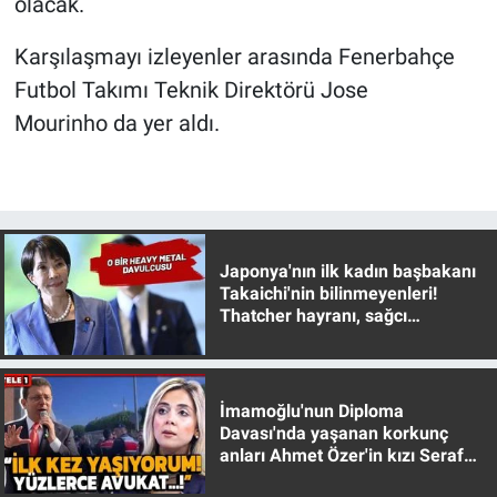
olacak.
Nedir
Karşılaşmayı izleyenler arasında Fenerbahçe
Popüler
Futbol Takımı Teknik Direktörü Jose
Programlar
Mourinho da yer aldı.
Sağlık
Spor
Japonya'nın ilk kadın başbakanı
Teknoloji
Takaichi'nin bilinmeyenleri!
Thatcher hayranı, sağcı
muhafazakar
Türkiye'nin Geleceği
Türkiye'nin Gündemi
İmamoğlu'nun Diploma
Davası'nda yaşanan korkunç
anları Ahmet Özer'in kızı Seraf
Yerel Gündem
Özer anlattı!