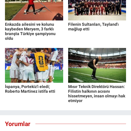
Enkazda ailesini ve kolunu
Filenin Sultanları, Tayland'ı
kaybeden Meryem, 3 farklı
mağlup etti
branşta Türkiye şampiyonu
oldu
İspanya, Portekiz'i eledi;
Mısır Teknik Direktörü Hassan:
Roberto Martinez istifa etti
Filistin halkının acısını
hissetmeyen, insan olmayı hak
etmiyor
Yorumlar