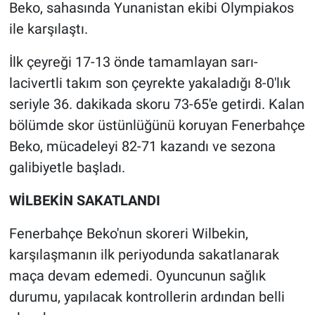
Beko, sahasında Yunanistan ekibi Olympiakos
ile karşılaştı.
Gündem Özel
İlk çeyreği 17-13 önde tamamlayan sarı-
Günün görüntüsü
lacivertli takım son çeyrekte yakaladığı 8-0'lık
seriyle 36. dakikada skoru 73-65'e getirdi. Kalan
Haber
bölümde skor üstünlüğünü koruyan Fenerbahçe
İlan
Beko, mücadeleyi 82-71 kazandı ve sezona
galibiyetle başladı.
Kimdir
WİLBEKİN SAKATLANDI
Koronavirüs
Fenerbahçe Beko'nun skoreri Wilbekin,
Kültür Sanat
karşılaşmanın ilk periyodunda sakatlanarak
maça devam edemedi. Oyuncunun sağlık
Ne demişti
durumu, yapılacak kontrollerin ardından belli