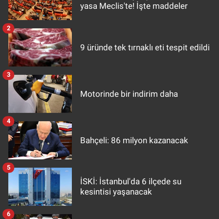
yasa Meclis'te! İşte maddeler
2
9 üründe tek tırnaklı eti tespit edildi
3
Motorinde bir indirim daha
4
Bahçeli: 86 milyon kazanacak
5
İSKİ: İstanbul'da 6 ilçede su
kesintisi yaşanacak
6