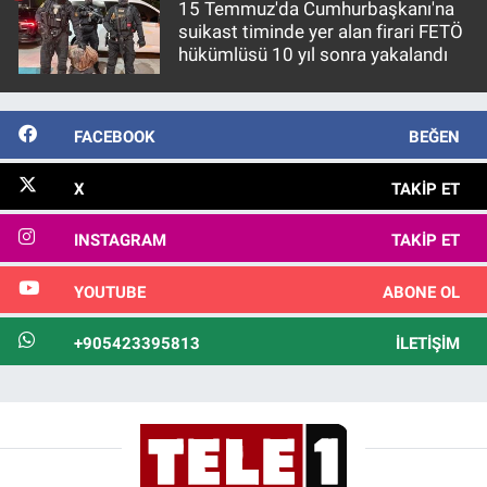
15 Temmuz'da Cumhurbaşkanı'na
suikast timinde yer alan firari FETÖ
hükümlüsü 10 yıl sonra yakalandı
FACEBOOK
BEĞEN
X
TAKIP ET
INSTAGRAM
TAKIP ET
YOUTUBE
ABONE OL
+905423395813
İLETIŞIM