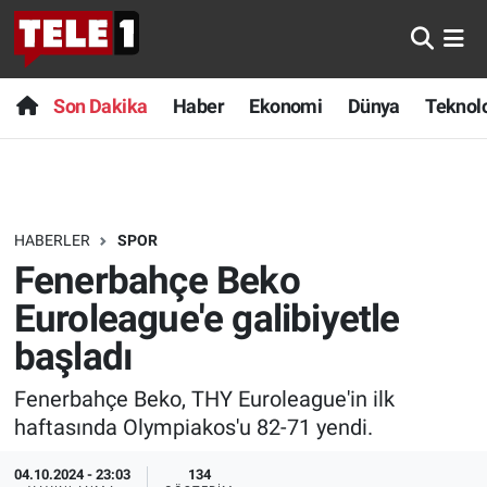
Anında Manşet
Son Dakika
Nöbetçi Eczaneler
Son Dakika
Haber
Ekonomi
Dünya
Teknolo
Başka Sohbetler
Haber
Hava Durumu
Belgesel
Ekonomi
Namaz Vakitleri
HABERLER
SPOR
Bilim turu
Dünya
Trafik Durumu
Fenerbahçe Beko
Bilim ve Teknoloji Evreni
Teknoloji
Süper Lig Puan Durumu ve Fikstür
Euroleague'e galibiyetle
başladı
Doğa Konuşuyor
Sağlık
Tüm Manşetler
Fenerbahçe Beko, THY Euroleague'in ilk
Dünya
Spor
Son Dakika Haberleri
haftasında Olympiakos'u 82-71 yendi.
Ege Saati
Yayın Akışı
Haber Arşivi
04.10.2024 - 23:03
134