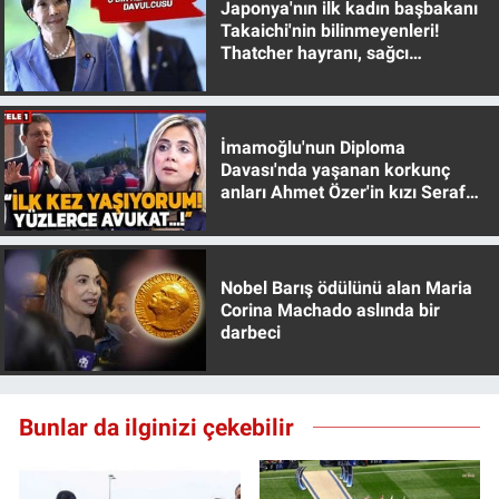
Japonya'nın ilk kadın başbakanı
Takaichi'nin bilinmeyenleri!
Gündem Özel
Thatcher hayranı, sağcı
muhafazakar
Günün görüntüsü
İmamoğlu'nun Diploma
Haber
Davası'nda yaşanan korkunç
anları Ahmet Özer'in kızı Seraf
Özer anlattı!
İlan
Kimdir
Nobel Barış ödülünü alan Maria
Corina Machado aslında bir
darbeci
Koronavirüs
Kültür Sanat
Bunlar da ilginizi çekebilir
Ne demişti