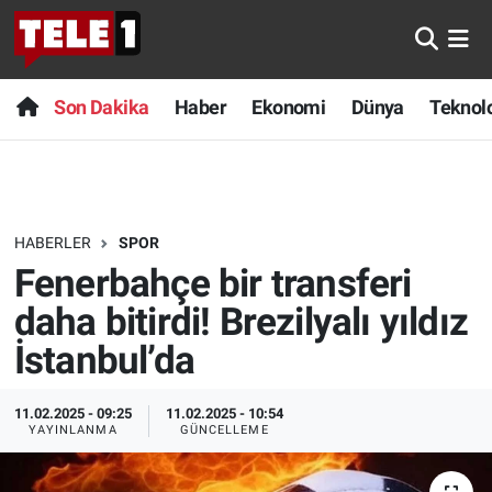
Anında Manşet
Son Dakika
Nöbetçi Eczaneler
Son Dakika
Haber
Ekonomi
Dünya
Teknolo
Başka Sohbetler
Haber
Hava Durumu
Belgesel
Ekonomi
Namaz Vakitleri
HABERLER
SPOR
Bilim turu
Dünya
Trafik Durumu
Fenerbahçe bir transferi
Bilim ve Teknoloji Evreni
Teknoloji
Süper Lig Puan Durumu ve Fikstür
daha bitirdi! Brezilyalı yıldız
İstanbul’da
Doğa Konuşuyor
Sağlık
Tüm Manşetler
11.02.2025 - 09:25
11.02.2025 - 10:54
Dünya
Spor
Son Dakika Haberleri
YAYINLANMA
GÜNCELLEME
Ege Saati
Yayın Akışı
Haber Arşivi