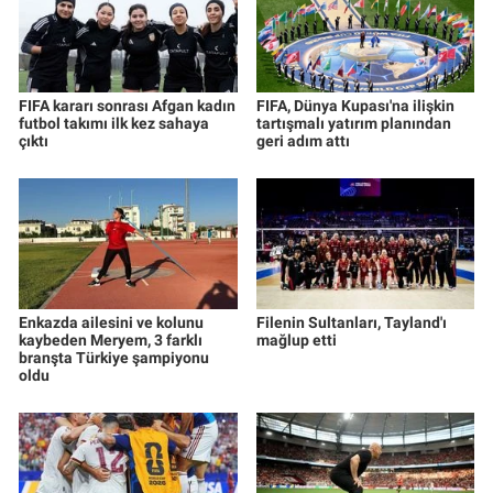
Nedir
Popüler
FIFA kararı sonrası Afgan kadın
FIFA, Dünya Kupası'na ilişkin
Programlar
futbol takımı ilk kez sahaya
tartışmalı yatırım planından
çıktı
geri adım attı
Sağlık
Spor
Teknoloji
Enkazda ailesini ve kolunu
Filenin Sultanları, Tayland'ı
kaybeden Meryem, 3 farklı
mağlup etti
Türkiye'nin Geleceği
branşta Türkiye şampiyonu
oldu
Türkiye'nin Gündemi
Yerel Gündem