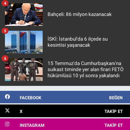
4
Bahçeli: 86 milyon kazanacak
5
İSKİ: İstanbul'da 6 ilçede su
kesintisi yaşanacak
6
15 Temmuz'da Cumhurbaşkanı'na
suikast timinde yer alan firari FETÖ
hükümlüsü 10 yıl sonra yakalandı
FACEBOOK
BEĞEN
X
TAKIP ET
INSTAGRAM
TAKIP ET