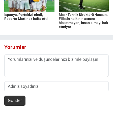
Yerel Yaşam
İspanya, Portekiz'i eledi;
Mısır Teknik Direktörü Hassan:
Canlı Yayın
Roberto Martinez istifa etti
Filistin halkının acısını
hissetmeyen, insan olmayı hak
etmiyor
Yorumlar
Gönder