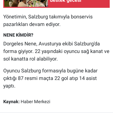
Nedir
Popüler
Yönetimin, Salzburg takımıyla bonservis
pazarlıkları devam ediyor.
Programlar
NENE KİMDİR?
Sağlık
Dorgeles Nene, Avusturya ekibi Salzburg'da
forma giyiyor. 22 yaşındaki oyuncu sağ kanat ve
Spor
sol kanatta rol alabiliyor.
Teknoloji
Oyuncu Salzburg formasıyla bugüne kadar
çıktığı 87 resmi maçta 22 gol atıp 14 asist
Türkiye'nin Geleceği
yaptı.
Türkiye'nin Gündemi
Kaynak:
Haber Merkezi
Yerel Gündem