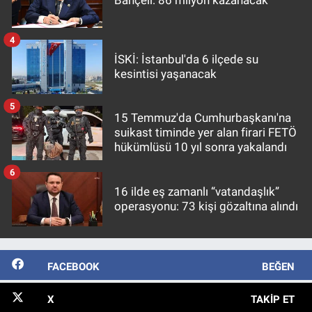
Bahçeli: 86 milyon kazanacak
4
İSKİ: İstanbul'da 6 ilçede su
kesintisi yaşanacak
5
15 Temmuz'da Cumhurbaşkanı'na
suikast timinde yer alan firari FETÖ
hükümlüsü 10 yıl sonra yakalandı
6
16 ilde eş zamanlı “vatandaşlık”
operasyonu: 73 kişi gözaltına alındı
FACEBOOK
BEĞEN
X
TAKIP ET