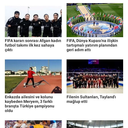
FIFA kararı sonrası Afgan kadın
FIFA, Dünya Kupası'na ilişkin
futbol takımı ilk kez sahaya
tartışmalı yatırım planından
çıktı
geri adım attı
Enkazda ailesini ve kolunu
Filenin Sultanları, Tayland'ı
kaybeden Meryem, 3 farklı
mağlup etti
branşta Türkiye şampiyonu
oldu