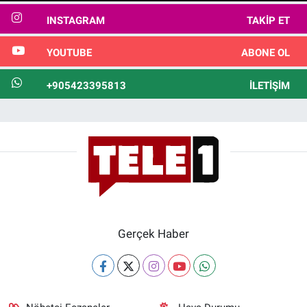
INSTAGRAM
TAKIP ET
YOUTUBE
ABONE OL
+905423395813
İLETIŞIM
Gerçek Haber