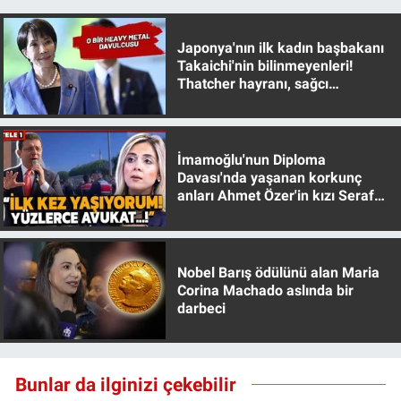
Yerel Yaşam
Japonya'nın ilk kadın başbakanı
Canlı Yayın
Takaichi'nin bilinmeyenleri!
Thatcher hayranı, sağcı
muhafazakar
İmamoğlu'nun Diploma
Davası'nda yaşanan korkunç
anları Ahmet Özer'in kızı Seraf
Özer anlattı!
Nobel Barış ödülünü alan Maria
Corina Machado aslında bir
darbeci
Bunlar da ilginizi çekebilir