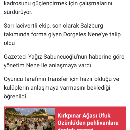
kadrosunu güçlendirmek için çalışmalarını
sürdürüyor.
Gündem Özel
Sarı lacivertli ekip, son olarak Salzburg
Günün görüntüsü
takımında forma giyen Dorgeles Nene'ye talip
oldu
Haber
Gazeteci Yağız Sabuncuoğlu'nun haberine göre,
İlan
yönetim Nene ile anlaşmaya vardı.
Kimdir
Oyuncu tarafının transfer için hazır olduğu ve
kulüplerin anlaşmaya varmasını beklediği
Koronavirüs
öğrenildi.
Kültür Sanat
Kırkpınar Ağası Ufuk
Ne demişti
Özünlü'den pehlivanlara
destek gecesi