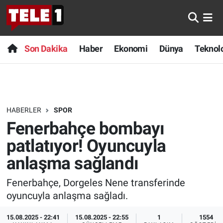
Anında Manşet
Son Dakika
Nöbetçi Eczaneler
Son Dakika
Haber
Ekonomi
Dünya
Teknolo
Başka Sohbetler
Haber
Hava Durumu
Belgesel
Ekonomi
Namaz Vakitleri
HABERLER
SPOR
Bilim turu
Dünya
Trafik Durumu
Fenerbahçe bombayı
Bilim ve Teknoloji Evreni
Teknoloji
Süper Lig Puan Durumu ve Fikstür
patlatıyor! Oyuncuyla
anlaşma sağlandı
Doğa Konuşuyor
Sağlık
Tüm Manşetler
Fenerbahçe, Dorgeles Nene transferinde
Dünya
Spor
Son Dakika Haberleri
oyuncuyla anlaşma sağladı.
Ege Saati
Yayın Akışı
Haber Arşivi
15.08.2025 - 22:41
15.08.2025 - 22:55
1
1554