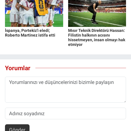
İspanya, Portekiz'i eledi;
Mısır Teknik Direktörü Hassan:
Roberto Martinez istifa etti
Filistin halkının acısını
hissetmeyen, insan olmayı hak
etmiyor
Yorumlar
Gönder