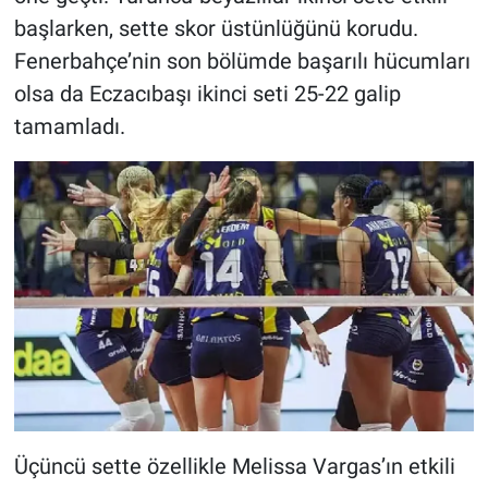
Nedir
başlarken, sette skor üstünlüğünü korudu.
Fenerbahçe’nin son bölümde başarılı hücumları
Popüler
olsa da Eczacıbaşı ikinci seti 25-22 galip
Programlar
tamamladı.
Sağlık
Spor
Teknoloji
Türkiye'nin Geleceği
Türkiye'nin Gündemi
Yerel Gündem
Üçüncü sette özellikle Melissa Vargas’ın etkili