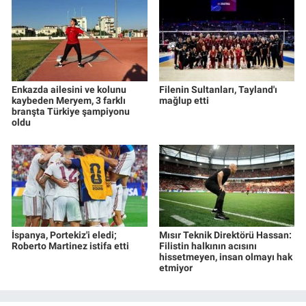
Enkazda ailesini ve kolunu
Filenin Sultanları, Tayland'ı
kaybeden Meryem, 3 farklı
mağlup etti
branşta Türkiye şampiyonu
oldu
İspanya, Portekiz'i eledi;
Mısır Teknik Direktörü Hassan:
Roberto Martinez istifa etti
Filistin halkının acısını
hissetmeyen, insan olmayı hak
etmiyor