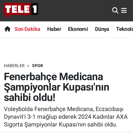
Anında Manşet
Son Dakika
Nöbetçi Eczaneler
Son Dakika
Haber
Ekonomi
Dünya
Teknolo
Başka Sohbetler
Haber
Hava Durumu
Belgesel
Ekonomi
Namaz Vakitleri
HABERLER
SPOR
Bilim turu
Dünya
Trafik Durumu
Fenerbahçe Medicana
Bilim ve Teknoloji Evreni
Teknoloji
Süper Lig Puan Durumu ve Fikstür
Şampiyonlar Kupası'nın
sahibi oldu!
Doğa Konuşuyor
Sağlık
Tüm Manşetler
Voleybolda Fenerbahçe Medicana, Eczacıbaşı
Dünya
Spor
Son Dakika Haberleri
Dynavit'i 3-1 mağlup ederek 2024 Kadınlar AXA
Sigorta Şampiyonlar Kupası'nın sahibi oldu.
Ege Saati
Yayın Akışı
Haber Arşivi