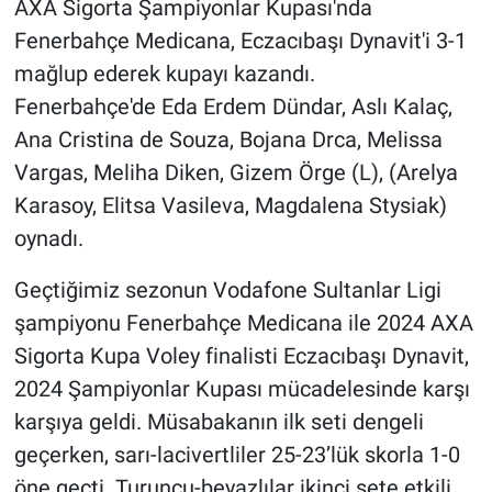
AXA Sigorta Şampiyonlar Kupası'nda
Fenerbahçe Medicana, Eczacıbaşı Dynavit'i 3-1
Gündem Özel
mağlup ederek kupayı kazandı.
Fenerbahçe'de Eda Erdem Dündar, Aslı Kalaç,
Günün görüntüsü
Ana Cristina de Souza, Bojana Drca, Melissa
Haber
Vargas, Meliha Diken, Gizem Örge (L), (Arelya
Karasoy, Elitsa Vasileva, Magdalena Stysiak)
İlan
oynadı.
Kimdir
Geçtiğimiz sezonun Vodafone Sultanlar Ligi
şampiyonu Fenerbahçe Medicana ile 2024 AXA
Koronavirüs
Sigorta Kupa Voley finalisti Eczacıbaşı Dynavit,
2024 Şampiyonlar Kupası mücadelesinde karşı
Kültür Sanat
karşıya geldi. Müsabakanın ilk seti dengeli
Ne demişti
geçerken, sarı-lacivertliler 25-23’lük skorla 1-0
öne geçti. Turuncu-beyazlılar ikinci sete etkili