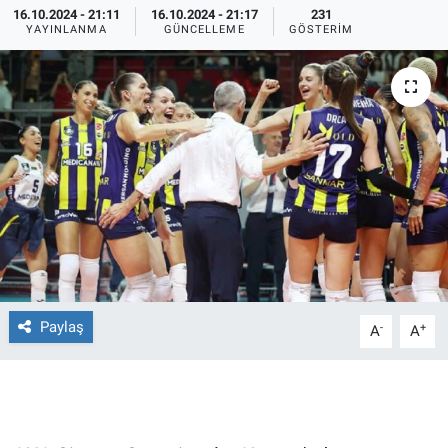
16.10.2024 - 21:11
16.10.2024 - 21:17
231
YAYINLANMA
GÜNCELLEME
GÖSTERIM
Ege'den Esintiler
İletişim
Eğitim
Eğlence
Ekonomi
Forum
Gerçeğin İzinde
Paylaş
-
+
A
A
Gün Başlıyor
Gün Bitiyor
Gün Ortası