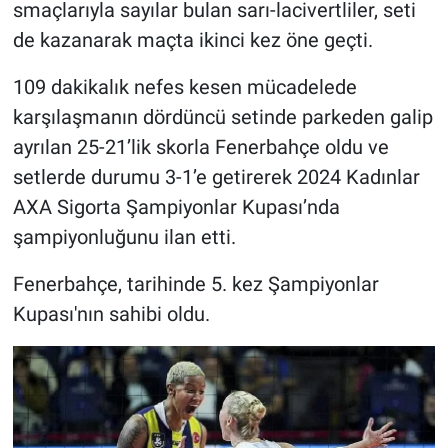
smaçlarıyla sayılar bulan sarı-lacivertliler, seti
Yerel Yaşam
de kazanarak maçta ikinci kez öne geçti.
Canlı Yayın
109 dakikalık nefes kesen mücadelede
karşılaşmanın dördüncü setinde parkeden galip
ayrılan 25-21’lik skorla Fenerbahçe oldu ve
setlerde durumu 3-1’e getirerek 2024 Kadınlar
AXA Sigorta Şampiyonlar Kupası’nda
şampiyonluğunu ilan etti.
Fenerbahçe, tarihinde 5. kez Şampiyonlar
Kupası'nın sahibi oldu.