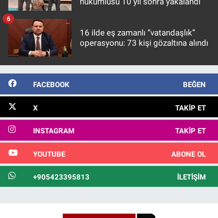
hükümlüsü 10 yıl sonra yakalandı
6
16 ilde eş zamanlı “vatandaşlık”
operasyonu: 73 kişi gözaltına alındı
FACEBOOK
BEĞEN
X
TAKIP ET
INSTAGRAM
TAKIP ET
YOUTUBE
ABONE OL
+905423395813
İLETIŞIM