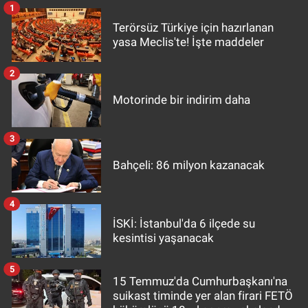
1
Terörsüz Türkiye için hazırlanan
yasa Meclis'te! İşte maddeler
2
Motorinde bir indirim daha
3
Bahçeli: 86 milyon kazanacak
4
İSKİ: İstanbul'da 6 ilçede su
kesintisi yaşanacak
5
15 Temmuz'da Cumhurbaşkanı'na
suikast timinde yer alan firari FETÖ