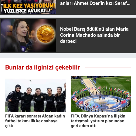
anları Ahmet Özer'in kızı Seraf
Özer anlattı!
Nobel Barış ödülünü alan Maria
Corina Machado aslında bir
darbeci
Bunlar da ilginizi çekebilir
FIFA kararı sonrası Afgan kadın
FIFA, Dünya Kupası'na ilişkin
futbol takımı ilk kez sahaya
tartışmalı yatırım planından
çıktı
geri adım attı