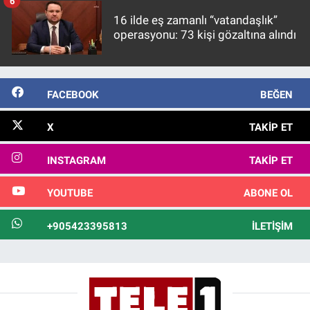
6
16 ilde eş zamanlı “vatandaşlık”
operasyonu: 73 kişi gözaltına alındı
FACEBOOK
BEĞEN
X
TAKIP ET
INSTAGRAM
TAKIP ET
YOUTUBE
ABONE OL
+905423395813
İLETIŞIM