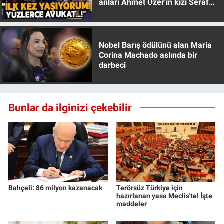
anları Ahmet Özer'in kızı Seraf
Yerel Yaşam
Özer anlattı!
Canlı Yayın
Nobel Barış ödülünü alan Maria
Corina Machado aslında bir
darbeci
Bunlar da ilginizi çekebilir
Bahçeli: 86 milyon kazanacak
Terörsüz Türkiye için
hazırlanan yasa Meclis'te! İşte
maddeler