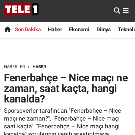
Anında Manşet
Son Dakika
Nöbetçi Eczaneler
Son Dakika
Haber
Ekonomi
Dünya
Teknolo
Başka Sohbetler
Haber
Hava Durumu
Belgesel
Ekonomi
Namaz Vakitleri
HABERLER
HABER
Bilim turu
Dünya
Trafik Durumu
Fenerbahçe – Nice maçı ne
Bilim ve Teknoloji Evreni
Teknoloji
Süper Lig Puan Durumu ve Fikstür
zaman, saat kaçta, hangi
kanalda?
Doğa Konuşuyor
Sağlık
Tüm Manşetler
Sporseverler tarafından "Fenerbahçe – Nice
Dünya
Spor
Son Dakika Haberleri
maçı ne zaman?", "Fenerbahçe – Nice maçı
saat kaçta", "Fenerbahçe – Nice maçı hangi
Ege Saati
Yayın Akışı
Haber Arşivi
kanalda" sorularının yanıtı araştırılmaya