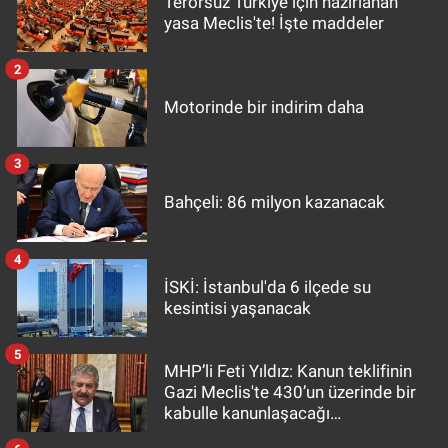
Terörsüz Türkiye için hazırlanan
yasa Meclis'te! İşte maddeler
2
Motorinde bir indirim daha
3
Bahçeli: 86 milyon kazanacak
4
İSKİ: İstanbul'da 6 ilçede su
kesintisi yaşanacak
5
MHP’li Feti Yıldız: Kanun teklifinin
Gazi Meclis'te 430’un üzerinde bir
kabulle kanunlaşacağı
görülmektedir