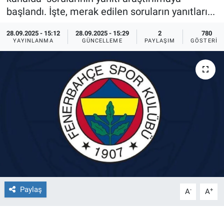
başlandı. İşte, merak edilen soruların yanıtları...
Ege'den Esintiler
İletişim
28.09.2025 - 15:12
28.09.2025 - 15:29
2
780
YAYINLANMA
GÜNCELLEME
PAYLAŞIM
GÖSTERIM
Eğitim
Eğlence
Ekonomi
Forum
Gerçeğin İzinde
Gün Başlıyor
Paylaş
-
+
A
A
Gün Bitiyor
Gün Ortası