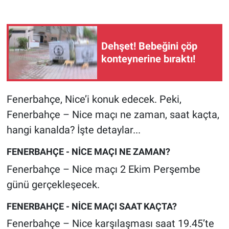
Gündem Özel
Dehşet! Bebeğini çöp
Günün görüntüsü
konteynerine bıraktı!
Haber
Fenerbahçe, Nice’i konuk edecek. Peki,
İlan
Fenerbahçe – Nice maçı ne zaman, saat kaçta,
Kimdir
hangi kanalda? İşte detaylar...
FENERBAHÇE - NİCE MAÇI NE ZAMAN?
Koronavirüs
Fenerbahçe – Nice maçı 2 Ekim Perşembe
Kültür Sanat
günü gerçekleşecek.
FENERBAHÇE - NİCE MAÇI SAAT KAÇTA?
Ne demişti
Fenerbahçe – Nice karşılaşması saat 19.45’te