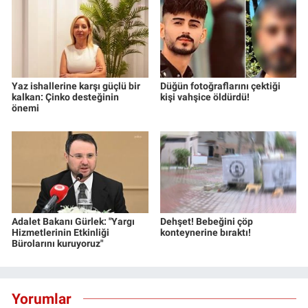
Yaz ishallerine karşı güçlü bir
Düğün fotoğraflarını çektiği
kalkan: Çinko desteğinin
kişi vahşice öldürdü!
önemi
Adalet Bakanı Gürlek: "Yargı
Dehşet! Bebeğini çöp
Hizmetlerinin Etkinliği
konteynerine bıraktı!
Bürolarını kuruyoruz"
Yorumlar