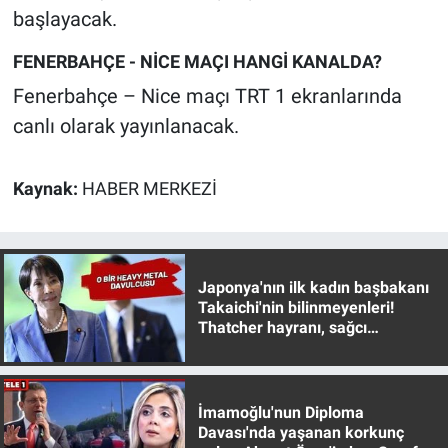
Nedir
başlayacak.
Popüler
FENERBAHÇE - NİCE MAÇI HANGİ KANALDA?
Fenerbahçe – Nice maçı TRT 1 ekranlarında
Programlar
canlı olarak yayınlanacak.
Sağlık
Kaynak:
HABER MERKEZİ
Spor
Teknoloji
Japonya'nın ilk kadın başbakanı
Takaichi'nin bilinmeyenleri!
Türkiye'nin Geleceği
Thatcher hayranı, sağcı
muhafazakar
Türkiye'nin Gündemi
İmamoğlu'nun Diploma
Yerel Gündem
Davası'nda yaşanan korkunç