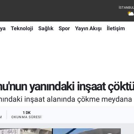
ya
Teknoloji
Sağlık
Spor
Yayın Akışı
İletişim
'nun yanındaki inşaat çökt
ındaki inşaat alanında çökme meydana g
1 DK
M
OKUNMA SÜRESI