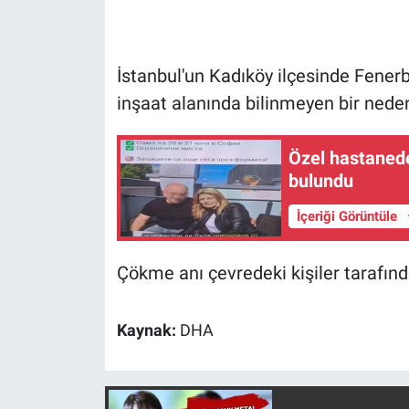
Gündem Özel
İstanbul'un Kadıköy ilçesinde Fene
Günün görüntüsü
inşaat alanında bilinmeyen bir ned
Haber
Özel hastanedek
bulundu
İlan
İçeriği Görüntüle
Kimdir
Çökme anı çevredeki kişiler tarafınd
Koronavirüs
Kültür Sanat
Kaynak:
DHA
Ne demişti