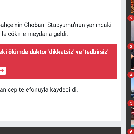
2
rbahçe'nin Chobani Stadyumu'nun yanındaki
enle çökme meydana geldi.
3
i ölümde doktor 'dikkatsiz' ve 'tedbirsiz'
4
an cep telefonuyla kaydedildi.
5
6