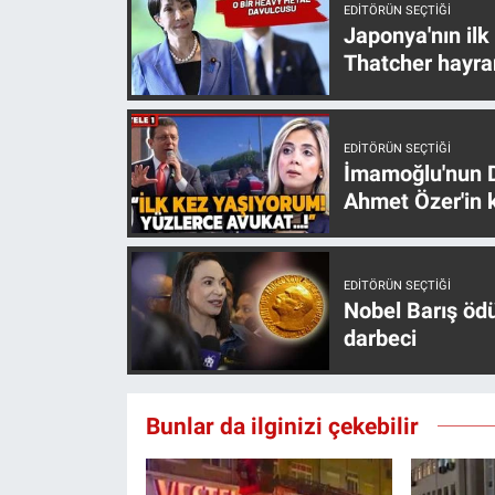
Nedir
EDITÖRÜN SEÇTIĞI
Japonya'nın ilk
Thatcher hayra
Popüler
Programlar
EDITÖRÜN SEÇTIĞI
İmamoğlu'nun D
Sağlık
Ahmet Özer'in k
Spor
EDITÖRÜN SEÇTIĞI
Teknoloji
Nobel Barış öd
darbeci
Türkiye'nin Geleceği
Türkiye'nin Gündemi
Bunlar da ilginizi çekebilir
Yerel Gündem