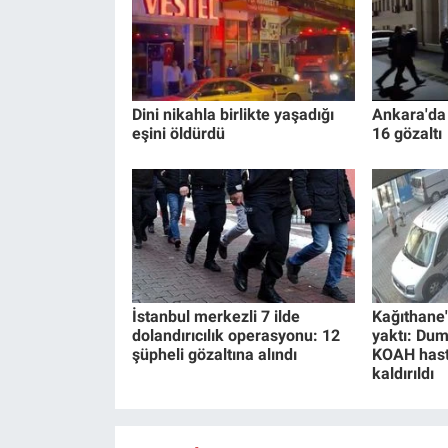
Yerel Yaşam
Canlı Yayın
Dini nikahla birlikte yaşadığı
Ankara'da
eşini öldürdü
16 gözaltı
İstanbul merkezli 7 ilde
Kağıthane'
dolandırıcılık operasyonu: 12
yaktı: Du
şüpheli gözaltına alındı
KOAH hast
kaldırıldı