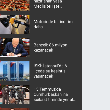
hazırlanan yasa
Meclis'te! İşte
maddeler
Motorinde bir indirim
daha
Bahçeli: 86 milyon
kazanacak
İSKİ: İstanbul'da 6
ilçede su kesintisi
yaşanacak
15 Temmuz'da
Cumhurbaşkanı'na
suikast timinde yer alan
firari FETÖ hükümlüsü
10 yıl sonra yakalandı