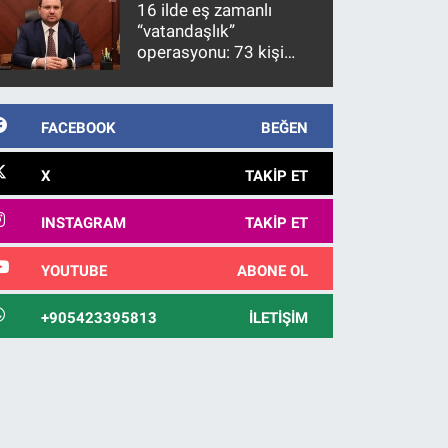
16 ilde eş zamanlı
“vatandaşlık”
operasyonu: 73 kişi
gözaltına alındı
FACEBOOK
BEĞEN
X
TAKIP ET
INSTAGRAM
TAKIP ET
YOUTUBE
ABONE OL
+905423395813
İLETIŞIM