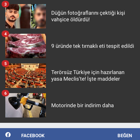
3
Düğün fotoğraflarını çektiği kişi
vahşice öldürdü!
4
9 üründe tek tırnaklı eti tespit edildi
5
Terörsüz Türkiye için hazırlanan
yasa Meclis'te! İşte maddeler
6
Motorinde bir indirim daha
FACEBOOK
BEĞEN