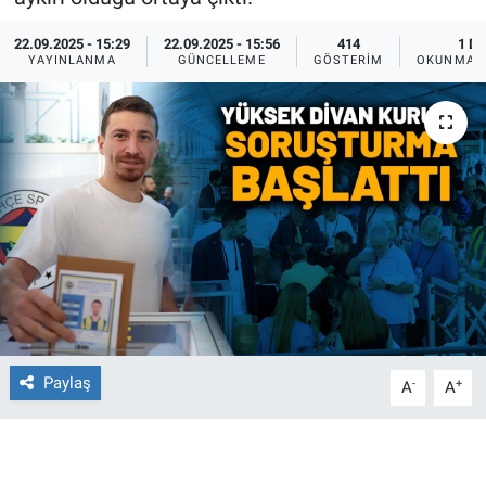
Ege'den Esintiler
İletişim
22.09.2025 - 15:29
22.09.2025 - 15:56
414
1 DK
YAYINLANMA
GÜNCELLEME
GÖSTERIM
OKUNMA S
Eğitim
Eğlence
Ekonomi
Forum
Gerçeğin İzinde
Gün Başlıyor
Paylaş
-
+
A
A
Gün Bitiyor
Gün Ortası