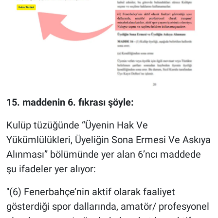
Nedir
Popüler
Programlar
Sağlık
15. maddenin 6. fıkrası şöyle:
Spor
Kulüp tüzüğünde “Üyenin Hak Ve
Teknoloji
Yükümlülükleri, Üyeliğin Sona Ermesi Ve Askıya
Türkiye'nin Geleceği
Alınması” bölümünde yer alan 6’ncı maddede
şu ifadeler yer alıyor:
Türkiye'nin Gündemi
"(6) Fenerbahçe’nin aktif olarak faaliyet
Yerel Gündem
gösterdiği spor dallarında, amatör/ profesyonel