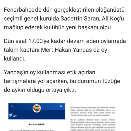
Fenerbahçe'de dün gerçekleştirilen olağanüstü
Gündem Özel
seçimli genel kurulda Sadettin Saran, Ali Koç'u
mağlup ederek kulübün yeni başkanı oldu.
Günün görüntüsü
Dün saat 17.00'ye kadar devam eden oylamada
Haber
takım kaptanı Mert Hakan Yandaş da oy
kullandı.
İlan
Yandaş'ın oy kullanması etik açıdan
Kimdir
tartışmalara yol açarken, bu durumun tüzüğe
Koronavirüs
de aykırı olduğu ortaya çıktı.
Kültür Sanat
Ne demişti