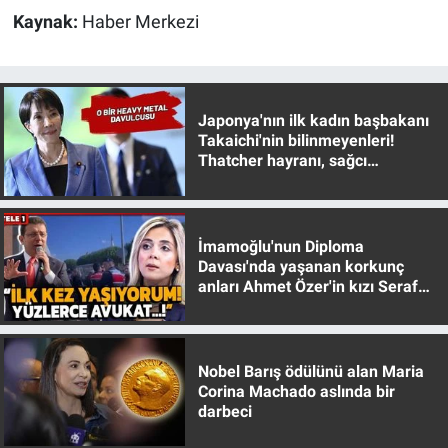
Kaynak:
Haber Merkezi
Japonya'nın ilk kadın başbakanı
Takaichi'nin bilinmeyenleri!
Thatcher hayranı, sağcı
muhafazakar
İmamoğlu'nun Diploma
Davası'nda yaşanan korkunç
anları Ahmet Özer'in kızı Seraf
Özer anlattı!
Nobel Barış ödülünü alan Maria
Corina Machado aslında bir
darbeci