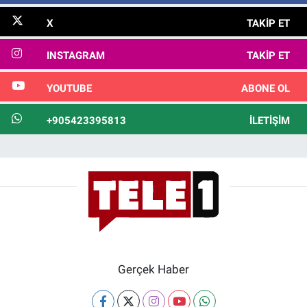
X
TAKIP ET
INSTAGRAM
TAKIP ET
YOUTUBE
ABONE OL
+905423395813
İLETIŞIM
Gerçek Haber