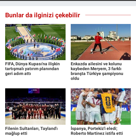
Bunlar da ilginizi çekebilir
FIFA, Dünya Kupası'na ilişkin
Enkazda ailesini ve kolunu
tartışmalı yatırım planından
kaybeden Meryem, 3 farklı
geri adım attı
branşta Türkiye şampiyonu
oldu
Filenin Sultanları, Tayland'ı
İspanya, Portekiz'i eledi;
mağlup etti
Roberto Martinez istifa etti