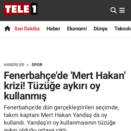
Anında Manşet
Son Dakika
Nöbetçi Eczaneler
Son Dakika
Haber
Ekonomi
Dünya
Teknolo
Başka Sohbetler
Haber
Hava Durumu
Belgesel
Ekonomi
Namaz Vakitleri
HABERLER
SPOR
Bilim turu
Dünya
Trafik Durumu
Fenerbahçe'de 'Mert Hakan'
Bilim ve Teknoloji Evreni
Teknoloji
Süper Lig Puan Durumu ve Fikstür
krizi! Tüzüğe aykırı oy
kullanmış
Doğa Konuşuyor
Sağlık
Tüm Manşetler
Fenerbahçe'de dün gerçekleştirilen seçimde,
Dünya
Spor
Son Dakika Haberleri
takım kaptanı Mert Hakan Yandaş da oy
kullandı. Yandaş'ın oy kullanmasının tüzüğe
Ege Saati
Yayın Akışı
Haber Arşivi
aykırı olduğu ortaya çıktı.