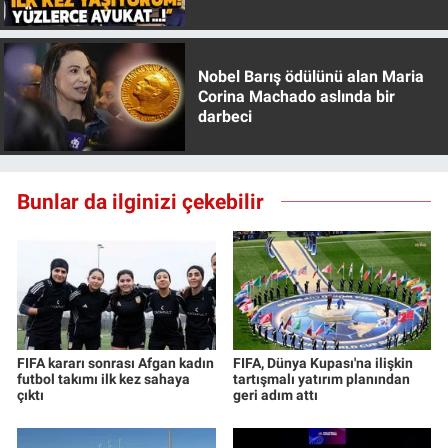
Özer anlattı!
Nobel Barış ödülünü alan Maria
Corina Machado aslında bir
darbeci
Bunlar da ilginizi çekebilir
FIFA kararı sonrası Afgan kadın
FIFA, Dünya Kupası'na ilişkin
futbol takımı ilk kez sahaya
tartışmalı yatırım planından
çıktı
geri adım attı