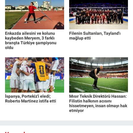
Enkazda ailesini ve kolunu
Filenin Sultanları, Tayland'ı
kaybeden Meryem, 3 farklı
mağlup etti
branşta Türkiye şampiyonu
oldu
İspanya, Portekiz'i eledi;
Mısır Teknik Direktörü Hassan:
Roberto Martinez istifa etti
Filistin halkının acısını
hissetmeyen, insan olmayı hak
etmiyor