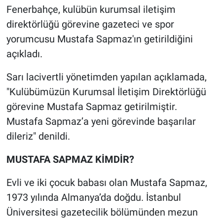
Fenerbahçe, kulübün kurumsal iletişim
Gündem Özel
direktörlüğü görevine gazeteci ve spor
yorumcusu Mustafa Sapmaz'ın getirildiğini
Günün görüntüsü
açıkladı.
Haber
Sarı lacivertli yönetimden yapılan açıklamada,
"Kulübümüzün Kurumsal İletişim Direktörlüğü
İlan
görevine Mustafa Sapmaz getirilmiştir.
Mustafa Sapmaz’a yeni görevinde başarılar
Kimdir
dileriz" denildi.
Koronavirüs
MUSTAFA SAPMAZ KİMDİR?
Kültür Sanat
Evli ve iki çocuk babası olan Mustafa Sapmaz,
1973 yılında Almanya’da doğdu. İstanbul
Ne demişti
Üniversitesi gazetecilik bölümünden mezun