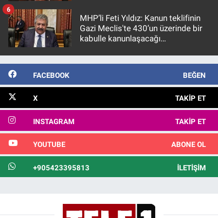
6
MHP’li Feti Yıldız: Kanun teklifinin
Gazi Meclis'te 430’un üzerinde bir
kabulle kanunlaşacağı
görülmektedir
FACEBOOK
BEĞEN
X
TAKIP ET
INSTAGRAM
TAKIP ET
YOUTUBE
ABONE OL
+905423395813
İLETIŞIM