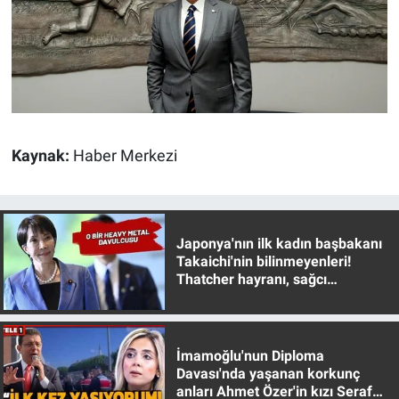
Yerel Yaşam
Canlı Yayın
Kaynak:
Haber Merkezi
Japonya'nın ilk kadın başbakanı
Takaichi'nin bilinmeyenleri!
Thatcher hayranı, sağcı
muhafazakar
İmamoğlu'nun Diploma
Davası'nda yaşanan korkunç
anları Ahmet Özer'in kızı Seraf