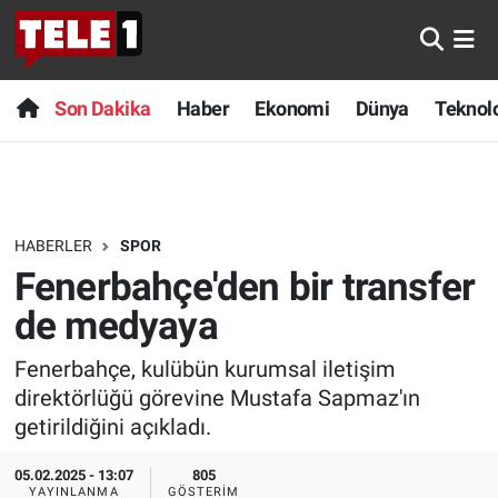
Anında Manşet
Son Dakika
Nöbetçi Eczaneler
Son Dakika
Haber
Ekonomi
Dünya
Teknolo
Başka Sohbetler
Haber
Hava Durumu
Belgesel
Ekonomi
Namaz Vakitleri
HABERLER
SPOR
Bilim turu
Dünya
Trafik Durumu
Fenerbahçe'den bir transfer
Bilim ve Teknoloji Evreni
Teknoloji
Süper Lig Puan Durumu ve Fikstür
de medyaya
Fenerbahçe, kulübün kurumsal iletişim
Doğa Konuşuyor
Sağlık
Tüm Manşetler
direktörlüğü görevine Mustafa Sapmaz'ın
Dünya
Spor
Son Dakika Haberleri
getirildiğini açıkladı.
05.02.2025 - 13:07
805
Ege Saati
Yayın Akışı
Haber Arşivi
YAYINLANMA
GÖSTERIM