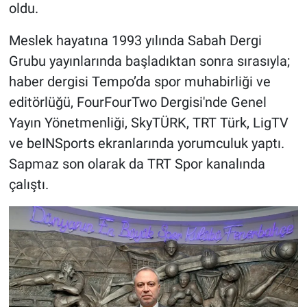
Nedir
oldu.
Meslek hayatına 1993 yılında Sabah Dergi
Popüler
Grubu yayınlarında başladıktan sonra sırasıyla;
Programlar
haber dergisi Tempo’da spor muhabirliği ve
editörlüğü, FourFourTwo Dergisi'nde Genel
Sağlık
Yayın Yönetmenliği, SkyTÜRK, TRT Türk, LigTV
ve beINSports ekranlarında yorumculuk yaptı.
Spor
Sapmaz son olarak da TRT Spor kanalında
Teknoloji
çalıştı.
Türkiye'nin Geleceği
Türkiye'nin Gündemi
Yerel Gündem