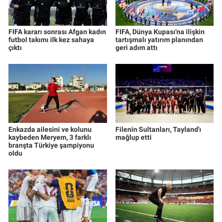
FIFA kararı sonrası Afgan kadın
FIFA, Dünya Kupası'na ilişkin
futbol takımı ilk kez sahaya
tartışmalı yatırım planından
çıktı
geri adım attı
Enkazda ailesini ve kolunu
Filenin Sultanları, Tayland'ı
kaybeden Meryem, 3 farklı
mağlup etti
branşta Türkiye şampiyonu
oldu