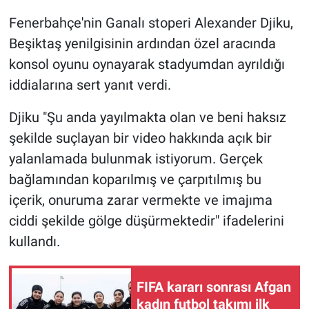
Fenerbahçe'nin Ganalı stoperi Alexander Djiku,
Gündem Özel
Beşiktaş yenilgisinin ardından özel aracında
konsol oyunu oynayarak stadyumdan ayrıldığı
Günün görüntüsü
iddialarına sert yanıt verdi.
Haber
Djiku "Şu anda yayılmakta olan ve beni haksız
şekilde suçlayan bir video hakkında açık bir
İlan
yalanlamada bulunmak istiyorum. Gerçek
Kimdir
bağlamından koparılmış ve çarpıtılmış bu
içerik, onuruma zarar vermekte ve imajıma
Koronavirüs
ciddi şekilde gölge düşürmektedir" ifadelerini
kullandı.
Kültür Sanat
Ne demişti
FIFA kararı sonrası Afgan
kadın futbol takımı ilk