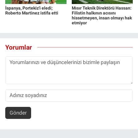
İspanya, Portekiz'i eledi;
Mısır Teknik Direktörü Hassan:
Roberto Martinez istifa etti
Filistin halkının acısını
hissetmeyen, insan olmayı hak
etmiyor
Yorumlar
Gönder