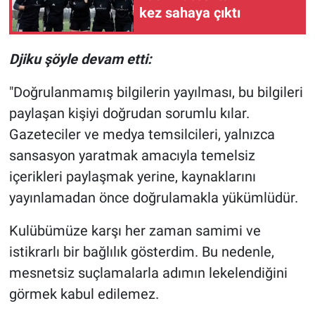
Nedir
kez sahaya çıktı
Popüler
Djiku şöyle devam etti:
Programlar
"Doğrulanmamış bilgilerin yayılması, bu bilgileri
paylaşan kişiyi doğrudan sorumlu kılar.
Sağlık
Gazeteciler ve medya temsilcileri, yalnızca
Spor
sansasyon yaratmak amacıyla temelsiz
içerikleri paylaşmak yerine, kaynaklarını
Teknoloji
yayınlamadan önce doğrulamakla yükümlüdür.
Türkiye'nin Geleceği
Kulübümüze karşı her zaman samimi ve
istikrarlı bir bağlılık gösterdim. Bu nedenle,
Türkiye'nin Gündemi
mesnetsiz suçlamalarla adımın lekelendiğini
Yerel Gündem
görmek kabul edilemez.