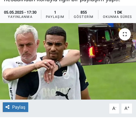
Ege'den Esintiler
İletişim
05.05.2025 - 17:30
1
855
1 DK
YAYINLANMA
PAYLAŞIM
GÖSTERIM
OKUNMA SÜRESI
Eğitim
Eğlence
Ekonomi
Forum
Gerçeğin İzinde
Gün Başlıyor
Paylaş
-
+
A
A
Gün Bitiyor
Gün Ortası