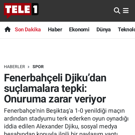
Anında Manşet
Son Dakika
Nöbetçi Eczaneler
Son Dakika
Haber
Ekonomi
Dünya
Teknolo
Başka Sohbetler
Haber
Hava Durumu
Belgesel
Ekonomi
Namaz Vakitleri
HABERLER
SPOR
Bilim turu
Dünya
Trafik Durumu
Fenerbahçeli Djiku’dan
Bilim ve Teknoloji Evreni
Teknoloji
Süper Lig Puan Durumu ve Fikstür
suçlamalara tepki:
Onuruma zarar veriyor
Doğa Konuşuyor
Sağlık
Tüm Manşetler
Fenerbahçe'nin Beşiktaş'a 1-0 yenildiği maçın
Dünya
Spor
Son Dakika Haberleri
ardından stadyumu terk ederken oyun oynadığı
iddia edilen Alexander Djiku, sosyal medya
Ege Saati
Yayın Akışı
Haber Arşivi
hesabından konuyla ilgili bir paylaşım yaptı.