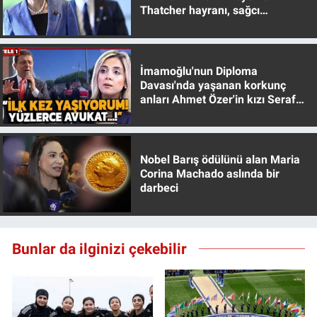
Thatcher hayranı, sağcı
muhafazakar
İmamoğlu'nun Diploma
Davası'nda yaşanan korkunç
anları Ahmet Özer'in kızı Seraf
Özer anlattı!
Nobel Barış ödülünü alan Maria
Corina Machado aslında bir
darbeci
Bunlar da ilginizi çekebilir