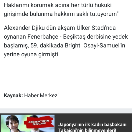
Haklarımı korumak adına her türlü hukuki
Yerel Yaşam
girişimde bulunma hakkımı saklı tutuyorum"
Canlı Yayın
Alexander Djiku dün akşam Ülker Stadı'nda
oynanan Fenerbahçe - Beşiktaş derbisine yedek
başlamış, 59. dakikada Bright Osayi-Samuel'in
yerine oyuna girmişti.
Kaynak:
Haber Merkezi
Japonya'nın ilk kadın başbakanı
Takaichi'nin bilinmeyenleri!