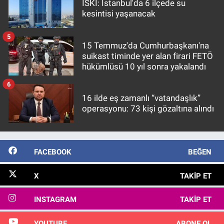
İSKİ: İstanbul'da 6 ilçede su
kesintisi yaşanacak
5
15 Temmuz'da Cumhurbaşkanı'na
suikast timinde yer alan firari FETÖ
hükümlüsü 10 yıl sonra yakalandı
6
16 ilde eş zamanlı “vatandaşlık”
operasyonu: 73 kişi gözaltına alındı
FACEBOOK
BEĞEN
X
TAKIP ET
INSTAGRAM
TAKIP ET
YOUTUBE
ABONE OL