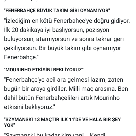
Nedir
"FENERBAHÇE BÜYÜK TAKIM GİBİ OYNAMIYOR"
Popüler
"İzlediğim en kötü Fenerbahçe'ye doğru gidiyor.
İlk 20 dakikaya iyi başlıyorsun, pozisyon
Programlar
buluyorsun, atamıyorsun ve sonra tekrar geri
çekiliyorsun. Bir büyük takım gibi oynamıyor
Sağlık
Fenerbahçe."
Spor
"MOURINHO ETKİSİNİ BEKLİYORUZ"
"Fenerbahçe'ye acil ara gelmesi lazım, zaten
Teknoloji
bugün bir araya girdiler. Milli maç arasına. Ben
Türkiye'nin Geleceği
dahil bütün Fenerbahçelileri artık Mourinho
etkisini bekliyoruz."
Türkiye'nin Gündemi
"SZYMANSKI 13 MAÇTIR İLK 11'DE VE HALA BİR ŞEY
YOK"
Yerel Gündem
"Szymanski bu kadar kim yani... Kendi