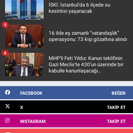
İSKİ: İstanbul'da 6 ilçede su
kesintisi yaşanacak
5
16 ilde eş zamanlı “vatandaşlık”
operasyonu: 73 kişi gözaltına alındı
6
MHP’li Feti Yıldız: Kanun teklifinin
Gazi Meclis'te 430’un üzerinde bir
kabulle kanunlaşacağı
görülmektedir
FACEBOOK
BEĞEN
X
TAKIP ET
INSTAGRAM
TAKIP ET