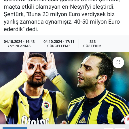
maçta etkili olamayan en-Nesyri'yi eleştirdi.
Ege'den Esintiler
İletişim
Şentürk, "Buna 20 milyon Euro verdiysek biz
yanlış zamanda oynamışız. 40-50 milyon Euro
Eğitim
ederdik" dedi.
Eğlence
04.10.2024 - 16:43
04.10.2024 - 17:11
313
YAYINLANMA
GÜNCELLEME
GÖSTERIM
Ekonomi
Forum
Gerçeğin İzinde
Gün Başlıyor
Gün Bitiyor
Gün Ortası