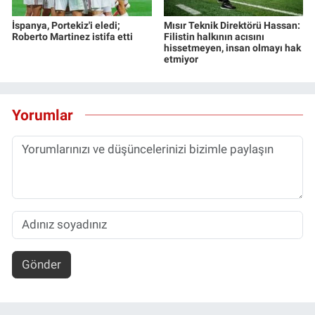
İspanya, Portekiz'i eledi;
Mısır Teknik Direktörü Hassan:
Roberto Martinez istifa etti
Filistin halkının acısını
hissetmeyen, insan olmayı hak
etmiyor
Yorumlar
Gönder