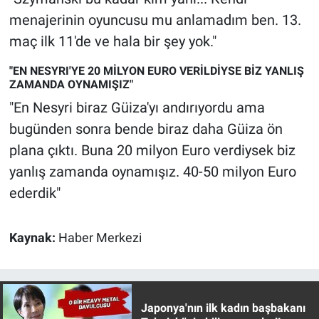
Yerel Yaşam
menajerinin oyuncusu mu anlamadım ben. 13.
maç ilk 11'de ve hala bir şey yok."
Canlı Yayın
"EN NESYRI'YE 20 MİLYON EURO VERİLDİYSE BİZ YANLIŞ
ZAMANDA OYNAMIŞIZ"
"En Nesyri biraz Güiza'yı andırıyordu ama
bugünden sonra bende biraz daha Güiza ön
plana çıktı. Buna 20 milyon Euro verdiysek biz
yanlış zamanda oynamışız. 40-50 milyon Euro
ederdik"
Kaynak:
Haber Merkezi
Japonya'nın ilk kadın başbakanı