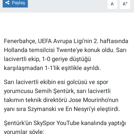
Paylaş
-
+
A
A
Gündem Özel
Günün görüntüsü
Fenerbahçe, UEFA Avrupa Ligi'nin 2. haftasında
Haber
Hollanda temsilcisi Twente'ye konuk oldu. Sarı
lacivertli ekip, 1-0 geriye düştüğü
İlan
karşılaşmadan 1-1'lik eşitlikle ayrıldı.
Kimdir
Sarı lacivertli ekibin esi golcüsü ve spor
Koronavirüs
yorumcusu Semih Şentürk, sarı lacivertli
takımın teknik direktörü Jose Mourinho'nun
Kültür Sanat
yanı sıra Szymanski ve En Nesyri'yi eleştirdi.
Ne demişti
Şentürk'ün SkySpor YouTube kanalında yaptığı
yorumlar şöyle: