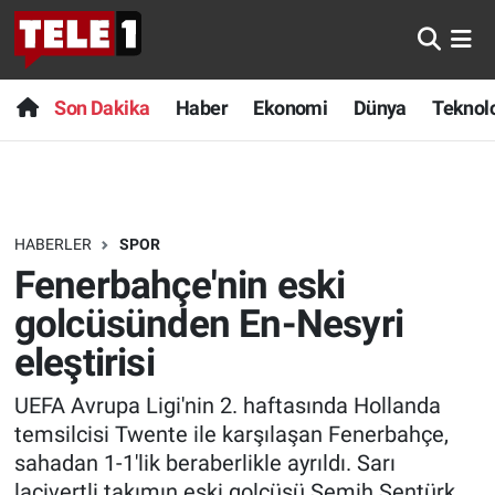
Anında Manşet
Son Dakika
Nöbetçi Eczaneler
Son Dakika
Haber
Ekonomi
Dünya
Teknolo
Başka Sohbetler
Haber
Hava Durumu
Belgesel
Ekonomi
Namaz Vakitleri
HABERLER
SPOR
Bilim turu
Dünya
Trafik Durumu
Fenerbahçe'nin eski
Bilim ve Teknoloji Evreni
Teknoloji
Süper Lig Puan Durumu ve Fikstür
golcüsünden En-Nesyri
eleştirisi
Doğa Konuşuyor
Sağlık
Tüm Manşetler
UEFA Avrupa Ligi'nin 2. haftasında Hollanda
Dünya
Spor
Son Dakika Haberleri
temsilcisi Twente ile karşılaşan Fenerbahçe,
sahadan 1-1'lik beraberlikle ayrıldı. Sarı
Ege Saati
Yayın Akışı
Haber Arşivi
lacivertli takımın eski golcüsü Semih Şentürk,