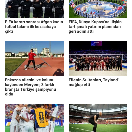
FIFA kararı sonrası Afgan kadın
FIFA, Dünya Kupası'na ilişkin
futbol takımı ilk kez sahaya
tartışmalı yatırım planından
çıktı
geri adım attı
Enkazda ailesini ve kolunu
Filenin Sultanları, Tayland'ı
kaybeden Meryem, 3 farklı
mağlup etti
branşta Türkiye şampiyonu
oldu