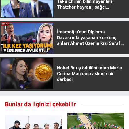
Takaichi'nin bilinmeyenleri!
Thatcher hayranı, sağcı
muhafazakar
İmamoğlu'nun Diploma
Davası'nda yaşanan korkunç
anları Ahmet Özer'in kızı Seraf
Özer anlattı!
Nobel Barış ödülünü alan Maria
Corina Machado aslında bir
darbeci
Bunlar da ilginizi çekebilir