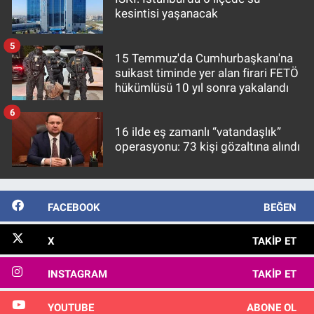
kesintisi yaşanacak
5
15 Temmuz'da Cumhurbaşkanı'na
suikast timinde yer alan firari FETÖ
hükümlüsü 10 yıl sonra yakalandı
6
16 ilde eş zamanlı “vatandaşlık”
operasyonu: 73 kişi gözaltına alındı
FACEBOOK
BEĞEN
X
TAKIP ET
INSTAGRAM
TAKIP ET
YOUTUBE
ABONE OL