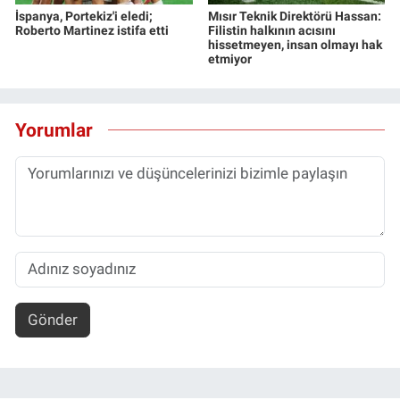
İspanya, Portekiz'i eledi;
Mısır Teknik Direktörü Hassan:
Roberto Martinez istifa etti
Filistin halkının acısını
hissetmeyen, insan olmayı hak
etmiyor
Yorumlar
Gönder