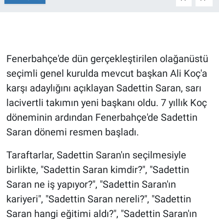
Gündem Özel
Günün görüntüsü
Fenerbahçe'de dün gerçekleştirilen olağanüstü
seçimli genel kurulda mevcut başkan Ali Koç'a
Haber
karşı adaylığını açıklayan Sadettin Saran, sarı
İlan
lacivertli takımın yeni başkanı oldu. 7 yıllık Koç
döneminin ardından Fenerbahçe'de Sadettin
Kimdir
Saran dönemi resmen başladı.
Koronavirüs
Taraftarlar, Sadettin Saran'ın seçilmesiyle
birlikte, "Sadettin Saran kimdir?", "Sadettin
Kültür Sanat
Saran ne iş yapıyor?", "Sadettin Saran'ın
Ne demişti
kariyeri", "Sadettin Saran nereli?", "Sadettin
Saran hangi eğitimi aldı?", "Sadettin Saran'ın