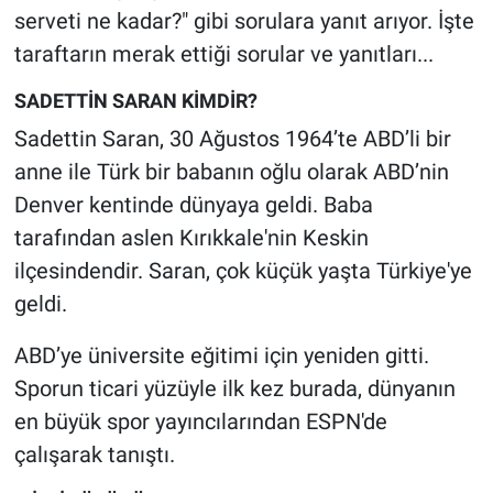
Nedir
serveti ne kadar?" gibi sorulara yanıt arıyor. İşte
taraftarın merak ettiği sorular ve yanıtları...
Popüler
SADETTİN SARAN KİMDİR?
Programlar
Sadettin Saran, 30 Ağustos 1964’te ABD’li bir
anne ile Türk bir babanın oğlu olarak ABD’nin
Sağlık
Denver kentinde dünyaya geldi. Baba
Spor
tarafından aslen Kırıkkale'nin Keskin
ilçesindendir. Saran, çok küçük yaşta Türkiye'ye
Teknoloji
geldi.
Türkiye'nin Geleceği
ABD’ye üniversite eğitimi için yeniden gitti.
Sporun ticari yüzüyle ilk kez burada, dünyanın
Türkiye'nin Gündemi
en büyük spor yayıncılarından ESPN'de
çalışarak tanıştı.
Yerel Gündem