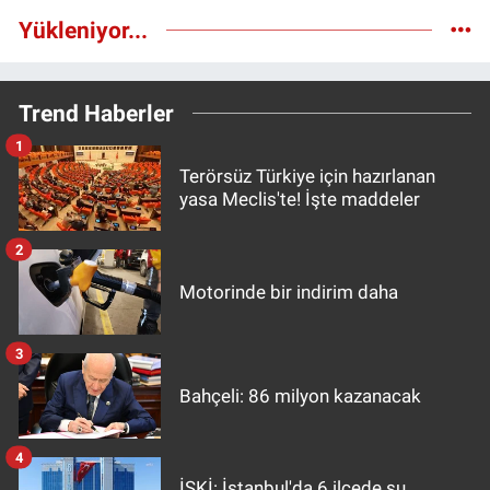
Yükleniyor...
Trend Haberler
1
Terörsüz Türkiye için hazırlanan
yasa Meclis'te! İşte maddeler
2
Motorinde bir indirim daha
3
Bahçeli: 86 milyon kazanacak
4
İSKİ: İstanbul'da 6 ilçede su