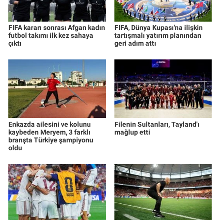
FIFA kararı sonrası Afgan kadın
FIFA, Dünya Kupası'na ilişkin
futbol takımı ilk kez sahaya
tartışmalı yatırım planından
çıktı
geri adım attı
Enkazda ailesini ve kolunu
Filenin Sultanları, Tayland'ı
kaybeden Meryem, 3 farklı
mağlup etti
branşta Türkiye şampiyonu
oldu