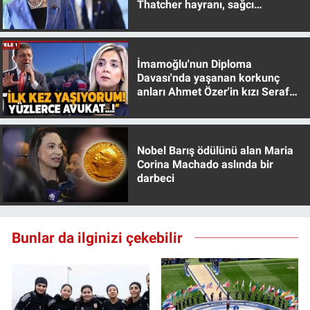
Thatcher hayranı, sağcı
muhafazakar
İmamoğlu'nun Diploma
Davası'nda yaşanan korkunç
anları Ahmet Özer'in kızı Seraf
Özer anlattı!
Nobel Barış ödülünü alan Maria
Corina Machado aslında bir
darbeci
Bunlar da ilginizi çekebilir