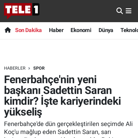
Anında Manşet
Son Dakika
Nöbetçi Eczaneler
Son Dakika
Haber
Ekonomi
Dünya
Teknolo
Başka Sohbetler
Haber
Hava Durumu
Belgesel
Ekonomi
Namaz Vakitleri
HABERLER
SPOR
Bilim turu
Dünya
Trafik Durumu
Fenerbahçe'nin yeni
Bilim ve Teknoloji Evreni
Teknoloji
Süper Lig Puan Durumu ve Fikstür
başkanı Sadettin Saran
kimdir? İşte kariyerindeki
Doğa Konuşuyor
Sağlık
Tüm Manşetler
yükseliş
Dünya
Spor
Son Dakika Haberleri
Fenerbahçe'de dün gerçekleştirilen seçimde Ali
Koç'u mağlup eden Sadettin Saran, sarı
Ege Saati
Yayın Akışı
Haber Arşivi