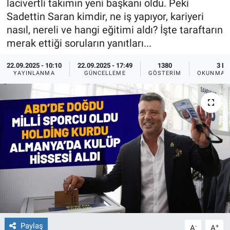
lacivertli takımın yeni başkanı oldu. Peki
Sadettin Saran kimdir, ne iş yapıyor, kariyeri
Ege'den Esintiler
İletişim
nasıl, nereli ve hangi eğitimi aldı? İşte taraftarın
merak ettiği soruların yanıtları...
Eğitim
22.09.2025 - 10:10
22.09.2025 - 17:49
1380
3 DK
Eğlence
YAYINLANMA
GÜNCELLEME
GÖSTERIM
OKUNMA S
Ekonomi
Forum
Gerçeğin İzinde
Gün Başlıyor
Gün Bitiyor
Paylaş
-
+
Gün Ortası
A
A