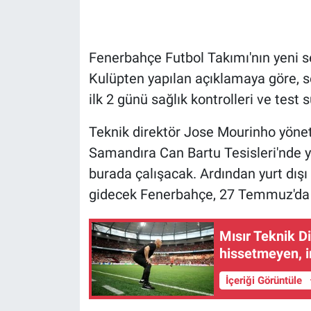
Gündem Özel
Fenerbahçe Futbol Takımı'nın yeni se
Günün görüntüsü
Kulüpten yapılan açıklamaya göre, s
ilk 2 günü sağlık kontrolleri ve test 
Haber
Teknik direktör Jose Mourinho yöne
İlan
Samandıra Can Bartu Tesisleri'nde y
burada çalışacak. Ardından yurt dışı 
Kimdir
gidecek Fenerbahçe, 27 Temmuz'da 
Koronavirüs
Mısır Teknik Di
Kültür Sanat
hissetmeyen, i
Ne demişti
İçeriği Görüntüle