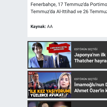
Nedir
Fenerbahçe, 17 Temmuz'da Portimo
Temmuz'da Al-Ittihad ve 26 Temmuz'd
Popüler
Programlar
Kaynak:
AA
Sağlık
EDITÖRÜN SEÇTIĞI
Spor
Japonya'nın ilk
Thatcher hayra
Teknoloji
Türkiye'nin Geleceği
EDITÖRÜN SEÇTIĞI
İmamoğlu'nun D
Türkiye'nin Gündemi
Ahmet Özer'in k
Yerel Gündem