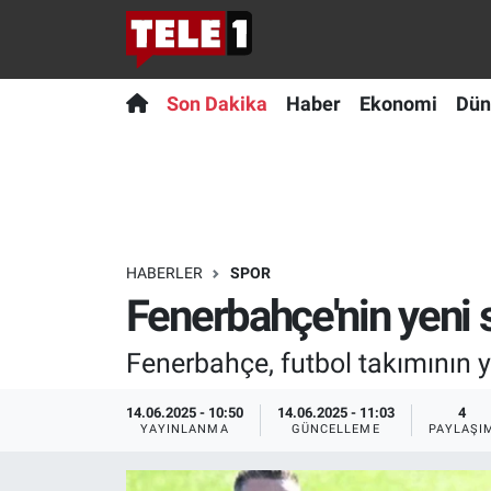
Anında Manşet
Son Dakika
Nöbetçi Eczaneler
Son Dakika
Haber
Ekonomi
Dün
Başka Sohbetler
Haber
Hava Durumu
Belgesel
Ekonomi
Namaz Vakitleri
Bilim turu
Dünya
Trafik Durumu
HABERLER
SPOR
Fenerbahçe'nin yeni s
Bilim ve Teknoloji Evreni
Teknoloji
Süper Lig Puan Durumu ve Fikstür
Fenerbahçe, futbol takımının y
Doğa Konuşuyor
Sağlık
Tüm Manşetler
14.06.2025 - 10:50
14.06.2025 - 11:03
4
Dünya
Spor
Son Dakika Haberleri
YAYINLANMA
GÜNCELLEME
PAYLAŞI
Ege Saati
Yayın Akışı
Haber Arşivi