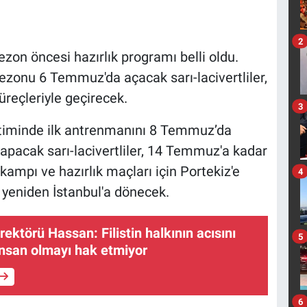
2
zon öncesi hazırlık programı belli oldu.
ezonu 6 Temmuz'da açacak sarı-lacivertliler,
süreçleriyle geçirecek.
3
timinde ilk antrenmanını 8 Temmuz’da
apacak sarı-lacivertliler, 14 Temmuz'a kadar
kampı ve hazırlık maçları için Portekiz'e
4
yeniden İstanbul'a dönecek.
rektörü Hassan: Filistin halkının acısını
5
nsan olmayı hak etmiyor
6