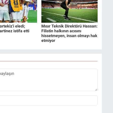
rtekiz'i eledi;
Mısır Teknik Direktörü Hassan:
tinez istifa etti
Filistin halkının acısını
hissetmeyen, insan olmayı hak
etmiyor