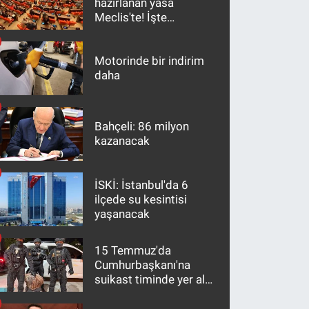
hazırlanan yasa
Meclis'te! İşte
maddeler
Motorinde bir indirim
daha
Bahçeli: 86 milyon
kazanacak
İSKİ: İstanbul'da 6
ilçede su kesintisi
yaşanacak
15 Temmuz'da
Cumhurbaşkanı'na
suikast timinde yer alan
firari FETÖ hükümlüsü
10 yıl sonra yakalandı