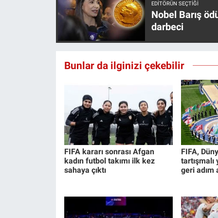
EDITÖRÜN SEÇTIĞI
Yerel Yaşam
Nobel Barış öd
darbeci
Canlı Yayın
Bunlar da ilginizi çekebilir
FIFA kararı sonrası Afgan
FIFA, Düny
kadın futbol takımı ilk kez
tartışmalı
sahaya çıktı
geri adım a