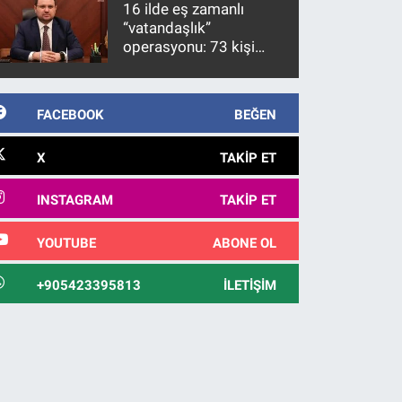
16 ilde eş zamanlı
“vatandaşlık”
operasyonu: 73 kişi
gözaltına alındı
FACEBOOK
BEĞEN
X
TAKIP ET
INSTAGRAM
TAKIP ET
YOUTUBE
ABONE OL
+905423395813
İLETIŞIM