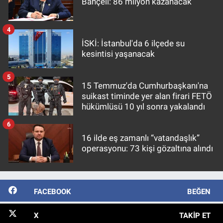
Bahçeli: 86 milyon kazanacak
4
İSKİ: İstanbul'da 6 ilçede su
kesintisi yaşanacak
5
15 Temmuz'da Cumhurbaşkanı'na
suikast timinde yer alan firari FETÖ
hükümlüsü 10 yıl sonra yakalandı
6
16 ilde eş zamanlı “vatandaşlık”
operasyonu: 73 kişi gözaltına alındı
FACEBOOK
BEĞEN
X
TAKIP ET