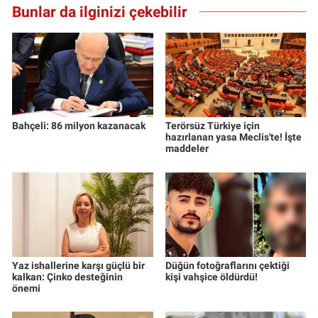
Bunlar da ilginizi çekebilir
Bahçeli: 86 milyon kazanacak
Terörsüz Türkiye için
hazırlanan yasa Meclis'te! İşte
maddeler
Yaz ishallerine karşı güçlü bir
Düğün fotoğraflarını çektiği
kalkan: Çinko desteğinin
kişi vahşice öldürdü!
önemi