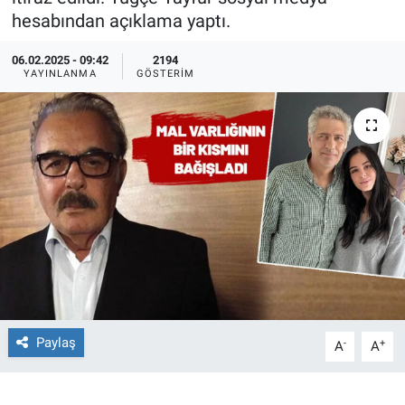
hesabından açıklama yaptı.
Ege'den Esintiler
İletişim
06.02.2025 - 09:42
2194
YAYINLANMA
GÖSTERIM
Eğitim
Eğlence
Ekonomi
Forum
Gerçeğin İzinde
Gün Başlıyor
Paylaş
-
+
A
A
Gün Bitiyor
Gün Ortası