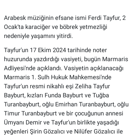
Gündem Özel
Arabesk müziğinin efsane ismi Ferdi Tayfur, 2
Ocak'ta karaciğer ve böbrek yetmezliği
Günün görüntüsü
nedeniyle yaşamını yitirdi.
Haber
Tayfur'un 17 Ekim 2024 tarihinde noter
huzurunda yazdırdığı vasiyeti, bugün Marmaris
İlan
Adliyesi'nde açıklandı. Vasiyetin açıklanacağı
Kimdir
Marmaris 1. Sulh Hukuk Mahkemesi'nde
Tayfur'un resmi nikahlı eşi Zeliha Tayfur
Koronavirüs
Bayburt, kızları Funda Bayburt ve Tuğba
Turanbayburt, oğlu Emirhan Turanbayburt, oğlu
Kültür Sanat
Timur Turanbayburt ve bir çocuğunun annesi
Ne demişti
Ümyanı Demir ve Tayfur'un birlikte yaşadığı
yeğenleri Şirin Gözalıcı ve Nilüfer Gözalıcı ile