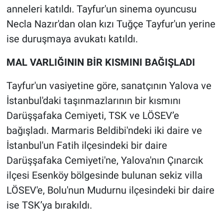
Nedir
anneleri katıldı. Tayfur'un sinema oyuncusu
Necla Nazır'dan olan kızı Tuğçe Tayfur'un yerine
Popüler
ise duruşmaya avukatı katıldı.
Programlar
MAL VARLIĞININ BİR KISMINI BAĞIŞLADI
Sağlık
Tayfur'un vasiyetine göre, sanatçının Yalova ve
İstanbul'daki taşınmazlarının bir kısmını
Spor
Darüşşafaka Cemiyeti, TSK ve LÖSEV’e
bağışladı. Marmaris Beldibi'ndeki iki daire ve
Teknoloji
İstanbul'un Fatih ilçesindeki bir daire
Türkiye'nin Geleceği
Darüşşafaka Cemiyeti'ne, Yalova'nın Çınarcık
ilçesi Esenköy bölgesinde bulunan sekiz villa
Türkiye'nin Gündemi
LÖSEV'e, Bolu'nun Mudurnu ilçesindeki bir daire
ise TSK’ya bırakıldı.
Yerel Gündem