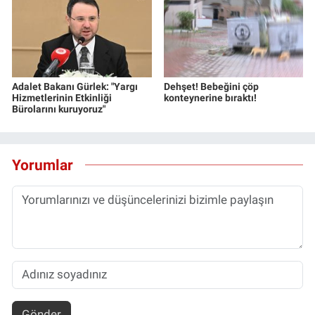
Adalet Bakanı Gürlek: "Yargı
Dehşet! Bebeğini çöp
Hizmetlerinin Etkinliği
konteynerine bıraktı!
Bürolarını kuruyoruz"
Yorumlar
Gönder