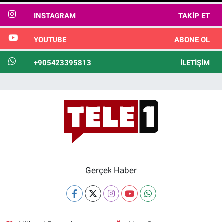
INSTAGRAM
TAKIP ET
YOUTUBE
ABONE OL
+905423395813
İLETIŞIM
Gerçek Haber