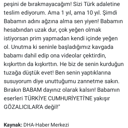
peşini de bırakmayacağım! Sizi Türk adaletine
teslim ediyorum. Ama 1 yıl, ama 10 yıl. Şimdi
Babamın adını ağzına alma sen yiyen! Babamın
hesabından uzak dur, çok yeğen olmak
istiyorsan prim yapmadan kendi içinde yeğen
ol. Unutma ki seninle başladığımız kavgada
babamı dahil edip ona videolar çektirdin,
kışkırttın da kışkırttın. He biz de senin kurduğun
tuzağa düştük evet! Ben senin yaptıklarına
susuyorum diye unuttuğumu zannetme sakın.
Bırakın BABAM dayınız olarak kalsın! Babamın
eserleri TÜRKİYE CUMHURİYETİ'NE yakışır
GÖZALICILAR'A değil!"
Kaynak:
DHA-Haber Merkezi