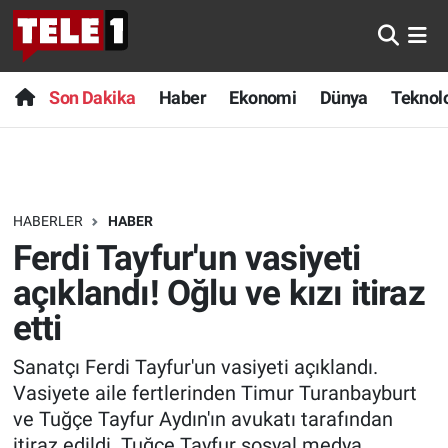
Anında Manşet
Son Dakika
Nöbetçi Eczaneler
Son Dakika
Haber
Ekonomi
Dünya
Teknolo
Başka Sohbetler
Haber
Hava Durumu
Belgesel
Ekonomi
Namaz Vakitleri
HABERLER
HABER
Bilim turu
Dünya
Trafik Durumu
Ferdi Tayfur'un vasiyeti
Bilim ve Teknoloji Evreni
Teknoloji
Süper Lig Puan Durumu ve Fikstür
açıklandı! Oğlu ve kızı itiraz
etti
Doğa Konuşuyor
Sağlık
Tüm Manşetler
Sanatçı Ferdi Tayfur'un vasiyeti açıklandı.
Dünya
Spor
Son Dakika Haberleri
Vasiyete aile fertlerinden Timur Turanbayburt
ve Tuğçe Tayfur Aydın'ın avukatı tarafından
Ege Saati
Yayın Akışı
Haber Arşivi
itiraz edildi. Tuğçe Tayfur sosyal medya