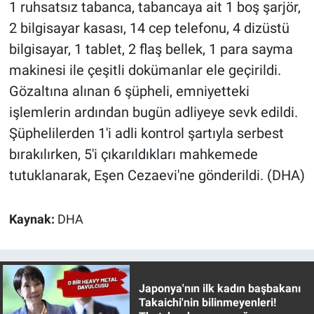
Nedir
1 ruhsatsız tabanca, tabancaya ait 1 boş şarjör,
2 bilgisayar kasası, 14 cep telefonu, 4 dizüstü
Popüler
bilgisayar, 1 tablet, 2 flaş bellek, 1 para sayma
makinesi ile çeşitli dokümanlar ele geçirildi.
Programlar
Gözaltına alınan 6 şüpheli, emniyetteki
işlemlerin ardından bugün adliyeye sevk edildi.
Sağlık
Şüphelilerden 1'i adli kontrol şartıyla serbest
Spor
bırakılırken, 5'i çıkarıldıkları mahkemede
tutuklanarak, Eşen Cezaevi'ne gönderildi. (DHA)
Teknoloji
Kaynak:
DHA
Türkiye'nin Geleceği
Türkiye'nin Gündemi
Japonya'nın ilk kadın başbakanı
Yerel Gündem
Takaichi'nin bilinmeyenleri!