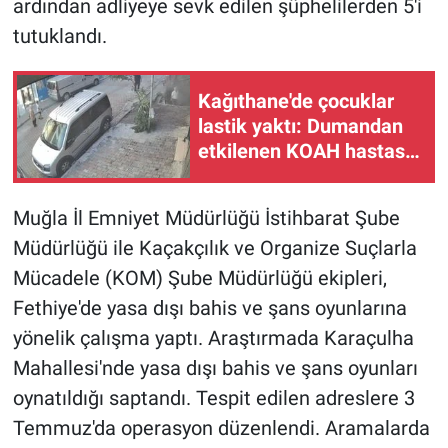
ardından adliyeye sevk edilen şüphelilerden 5'i
tutuklandı.
Gündem Özel
Günün görüntüsü
Kağıthane'de çocuklar
lastik yaktı: Dumandan
Haber
etkilenen KOAH hastası
kadın hastaneye
kaldırıldı
İlan
Muğla İl Emniyet Müdürlüğü İstihbarat Şube
Müdürlüğü ile Kaçakçılık ve Organize Suçlarla
Kimdir
Mücadele (KOM) Şube Müdürlüğü ekipleri,
Koronavirüs
Fethiye'de yasa dışı bahis ve şans oyunlarına
yönelik çalışma yaptı. Araştırmada Karaçulha
Kültür Sanat
Mahallesi'nde yasa dışı bahis ve şans oyunları
oynatıldığı saptandı. Tespit edilen adreslere 3
Ne demişti
Temmuz'da operasyon düzenlendi. Aramalarda