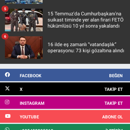
5
15 Temmuz'da Cumhurbaşkanı'na
suikast timinde yer alan firari FETÖ
hükümlüsü 10 yıl sonra yakalandı
6
16 ilde eş zamanlı “vatandaşlık”
operasyonu: 73 kişi gözaltına alındı
FACEBOOK
BEĞEN
X
TAKIP ET
INSTAGRAM
TAKIP ET
YOUTUBE
ABONE OL