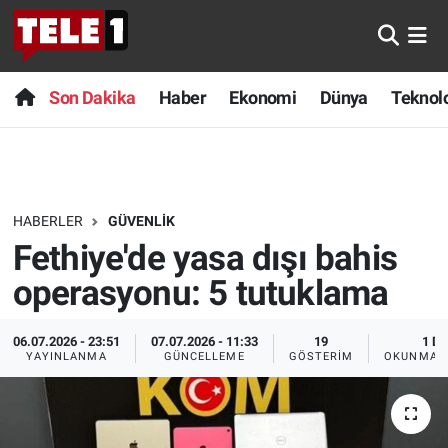
Anında Manşet
Son Dakika
Nöbetçi Eczaneler
Son Dakika
Haber
Ekonomi
Dünya
Teknolo
Başka Sohbetler
Haber
Hava Durumu
Belgesel
Ekonomi
Namaz Vakitleri
HABERLER
GÜVENLIK
Bilim turu
Dünya
Trafik Durumu
Fethiye'de yasa dışı bahis
Bilim ve Teknoloji Evreni
Teknoloji
Süper Lig Puan Durumu ve Fikstür
operasyonu: 5 tutuklama
Doğa Konuşuyor
Sağlık
Tüm Manşetler
06.07.2026 - 23:51
07.07.2026 - 11:33
19
1 DK
YAYINLANMA
GÜNCELLEME
GÖSTERIM
OKUNMA S
Dünya
Spor
Son Dakika Haberleri
Ege Saati
Yayın Akışı
Haber Arşivi