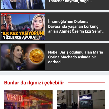
Thatcher hayranı, sağcı
Yerel Yaşam
muhafazakar
Canlı Yayın
İmamoğlu'nun Diploma
Davası'nda yaşanan korkunç
anları Ahmet Özer'in kızı Seraf
Özer anlattı!
Nobel Barış ödülünü alan Maria
Corina Machado aslında bir
darbeci
Bunlar da ilginizi çekebilir