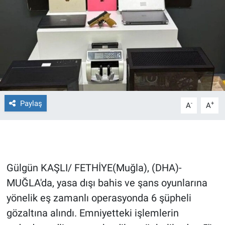
Ege'den Esintiler
İletişim
Eğitim
Eğlence
Ekonomi
Paylaş
-
+
A
A
Forum
Gerçeğin İzinde
Gülgün KAŞLI/ FETHİYE(Muğla), (DHA)-
Gün Başlıyor
MUĞLA'da, yasa dışı bahis ve şans oyunlarına
yönelik eş zamanlı operasyonda 6 şüpheli
Gün Bitiyor
gözaltına alındı. Emniyetteki işlemlerin
Gün Ortası