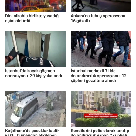
Dini nikahla birlikte yaşadığı
Ankara'da fuhuş operasyonu:
eşini öldürdü
16 gözaltı
İstanbul'da kaçak göçmen
İstanbul merkezli 7 ilde
operasyonu: 39 kişi yakalandı
dolandırıcılık operasyonu: 12
şüpheli gözaltına alındı
Kağıthane'de çocuklar lastik
Kendilerini polis olarak tanıtıp
yaktı: Dumandan etkilenen
dolandırıcılık yapan 2 şüpheli