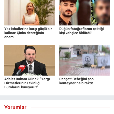
Yaz ishallerine karşı güçlü bir
Düğün fotoğraflarını çektiği
kalkan: Çinko desteğinin
kişi vahşice öldürdü!
önemi
Adalet Bakanı Gürlek: "Yargı
Dehşet! Bebeğini çöp
Hizmetlerinin Etkinliği
konteynerine bıraktı!
Bürolarını kuruyoruz"
Yorumlar