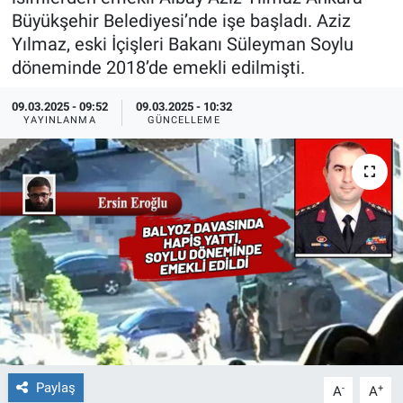
Büyükşehir Belediyesi’nde işe başladı. Aziz
Ege'den Esintiler
İletişim
Yılmaz, eski İçişleri Bakanı Süleyman Soylu
döneminde 2018’de emekli edilmişti.
Eğitim
09.03.2025 - 09:52
09.03.2025 - 10:32
YAYINLANMA
GÜNCELLEME
Eğlence
Ekonomi
Forum
Gerçeğin İzinde
Gün Başlıyor
Gün Bitiyor
Paylaş
-
+
A
A
Gün Ortası