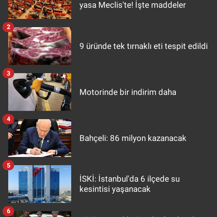
yasa Meclis'te! İşte maddeler
2
9 üründe tek tırnaklı eti tespit edildi
3
Motorinde bir indirim daha
4
Bahçeli: 86 milyon kazanacak
5
İSKİ: İstanbul'da 6 ilçede su
kesintisi yaşanacak
6