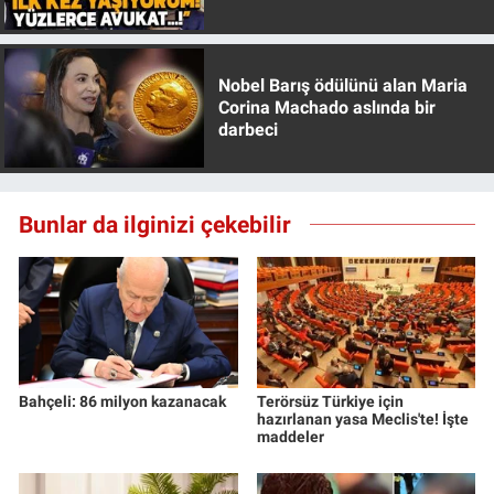
Özer anlattı!
Yerel Yaşam
Canlı Yayın
Nobel Barış ödülünü alan Maria
Corina Machado aslında bir
darbeci
Bunlar da ilginizi çekebilir
Bahçeli: 86 milyon kazanacak
Terörsüz Türkiye için
hazırlanan yasa Meclis'te! İşte
maddeler