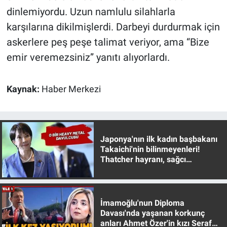
Nedir
dinlemiyordu. Uzun namlulu silahlarla
karşılarına dikilmişlerdi. Darbeyi durdurmak için
Popüler
askerlere peş peşe talimat veriyor, ama “Bize
Programlar
emir veremezsiniz” yanıtı alıyorlardı.
Sağlık
Kaynak:
Haber Merkezi
Spor
Teknoloji
Japonya'nın ilk kadın başbakanı
Takaichi'nin bilinmeyenleri!
Türkiye'nin Geleceği
Thatcher hayranı, sağcı
muhafazakar
Türkiye'nin Gündemi
İmamoğlu'nun Diploma
Yerel Gündem
Davası'nda yaşanan korkunç
anları Ahmet Özer'in kızı Seraf