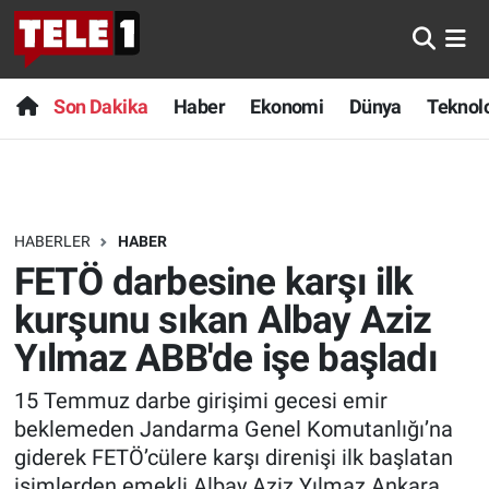
Anında Manşet
Son Dakika
Nöbetçi Eczaneler
Son Dakika
Haber
Ekonomi
Dünya
Teknolo
Başka Sohbetler
Haber
Hava Durumu
Belgesel
Ekonomi
Namaz Vakitleri
HABERLER
HABER
Bilim turu
Dünya
Trafik Durumu
FETÖ darbesine karşı ilk
Bilim ve Teknoloji Evreni
Teknoloji
Süper Lig Puan Durumu ve Fikstür
kurşunu sıkan Albay Aziz
Yılmaz ABB'de işe başladı
Doğa Konuşuyor
Sağlık
Tüm Manşetler
15 Temmuz darbe girişimi gecesi emir
Dünya
Spor
Son Dakika Haberleri
beklemeden Jandarma Genel Komutanlığı’na
giderek FETÖ’cülere karşı direnişi ilk başlatan
Ege Saati
Yayın Akışı
Haber Arşivi
isimlerden emekli Albay Aziz Yılmaz Ankara