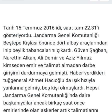
Gündem Özel
Günün görüntüsü
Tarih 15 Temmuz 2016 idi, saat tam 22.31’i
gösteriyordu. Jandarma Genel Komutanlığı
Haber
Beştepe Kışlası önünde dört albay araçlarından
inip beylik tabancalarını çıkardı. Güven Şağban,
İlan
Nurettin Alkan, Ali Demir ve Aziz Yılmaz
Kimdir
kimseden emir ve talimat almadan darbe
girişimi durdurmaya gelmişti. Haber verdikleri
Koronavirüs
tuğgeneral Ahmet Hacıoğlu da ışık hızıyla
yanlarına gelmiş, beş kişi olmuşlardı. Hepsi
Kültür Sanat
Jandarma Genel Komutanlığı’nda daire
Ne demişti
başkanıydılar ancak birkaç saat önce
emirlerinde olan askerler artık talimatlarını