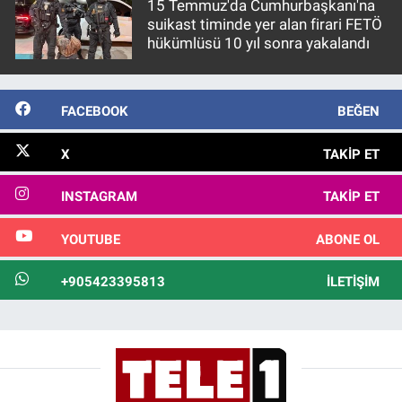
15 Temmuz'da Cumhurbaşkanı'na
suikast timinde yer alan firari FETÖ
hükümlüsü 10 yıl sonra yakalandı
FACEBOOK
BEĞEN
X
TAKIP ET
INSTAGRAM
TAKIP ET
YOUTUBE
ABONE OL
+905423395813
İLETIŞIM