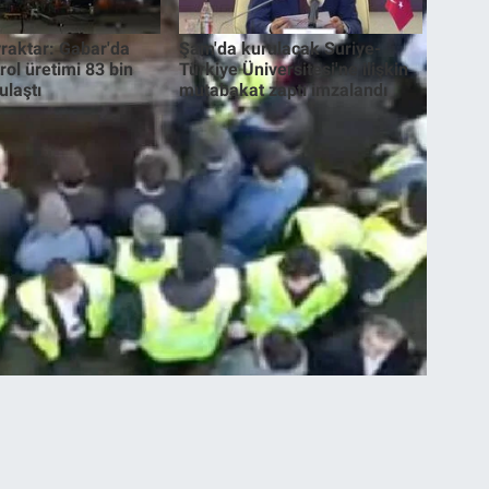
raktar: Gabar'da
Şam'da kurulacak Suriye-
rol üretimi 83 bin
Türkiye Üniversitesi'ne ilişkin
ulaştı
mutabakat zaptı imzalandı