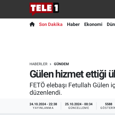
Anında Manşet
Son Dakika
Nöbetçi Eczaneler
Son Dakika
Haber
Ekonomi
Dün
Başka Sohbetler
Haber
Hava Durumu
Belgesel
Ekonomi
Namaz Vakitleri
Bilim turu
Dünya
Trafik Durumu
HABERLER
GÜNDEM
Gülen hizmet ettiği 
Bilim ve Teknoloji Evreni
Teknoloji
Süper Lig Puan Durumu ve Fikstür
FETÖ elebaşı Fetullah Gülen i
Doğa Konuşuyor
Sağlık
Tüm Manşetler
düzenlendi.
Dünya
Spor
Son Dakika Haberleri
24.10.2024 - 22:38
25.10.2024 - 00:34
5588
YAYINLANMA
GÜNCELLEME
GÖSTERI
Ege Saati
Yayın Akışı
Haber Arşivi