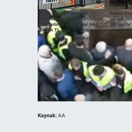
TÜİK: Merkezi yönetim
Bakan Bay
Gündem Özel
bütçesinden Ar-Ge harcaması
günlük pet
2025 yılında 253 milyar 544
300 varile 
Günün görüntüsü
milyon TL oldu
Haber
İlan
Kimdir
Koronavirüs
Kültür Sanat
Kaynak:
AA
Ne demişti