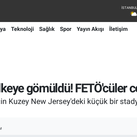
ya
Teknoloji
Sağlık
Spor
Yayın Akışı
İletişim
ülkeye gömüldü! FETÖ'cüler c
çin Kuzey New Jersey'deki küçük bir sta
M