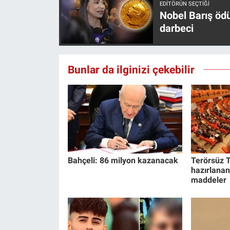
EDITÖRÜN SEÇTIĞI
Yerel Yaşam
Nobel Barış öd
darbeci
Canlı Yayın
Bunlar da ilginizi çekebilir
Bahçeli: 86 milyon kazanacak
Terörsüz T
hazırlanan
maddeler