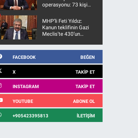
operasyonu: 73 kişi
gözaltına alındı
MHP’li Feti Yıldız:
Kanun teklifinin Gazi
Meclis'te 430’un
üzerinde bir kabulle
kanunlaşacağı
görülmektedir
FACEBOOK
BEĞEN
X
TAKIP ET
INSTAGRAM
TAKIP ET
YOUTUBE
ABONE OL
+905423395813
İLETIŞIM