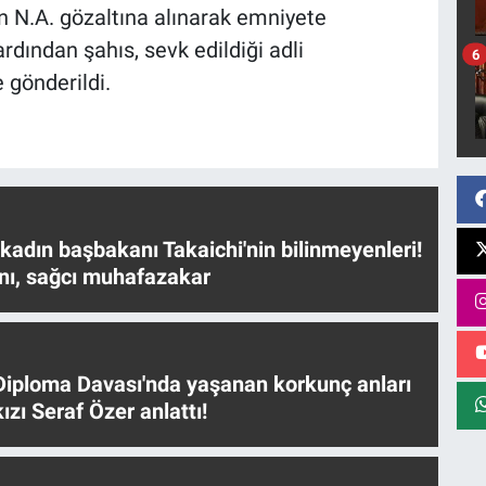
an N.A. gözaltına alınarak emniyete
rdından şahıs, sevk edildiği adli
6
gönderildi.
 kadın başbakanı Takaichi'nin bilinmeyenleri!
nı, sağcı muhafazakar
iploma Davası'nda yaşanan korkunç anları
ızı Seraf Özer anlattı!