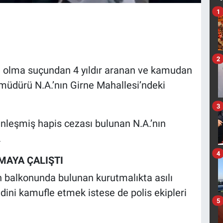
1
2
ye olma suçundan 4 yıldır aranan ve kamudan
i müdürü N.A.’nın Girne Mahallesi’ndeki
3
sinleşmiş hapis cezası bulunan N.A.’nın
.
4
MAYA ÇALIŞTI
 balkonunda bulunan kurutmalıkta asılı
dini kamufle etmek istese de polis ekipleri
5