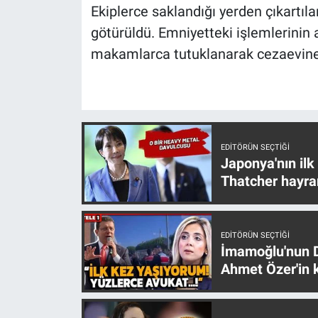
Nedir
Ekiplerce saklandığı yerden çıkartıl
götürüldü. Emniyetteki işlemlerinin a
Popüler
makamlarca tutuklanarak cezaevine 
Programlar
Sağlık
EDITÖRÜN SEÇTIĞI
Spor
Japonya'nın ilk
Thatcher hayra
Teknoloji
Türkiye'nin Geleceği
EDITÖRÜN SEÇTIĞI
İmamoğlu'nun D
Türkiye'nin Gündemi
Ahmet Özer'in k
Yerel Gündem