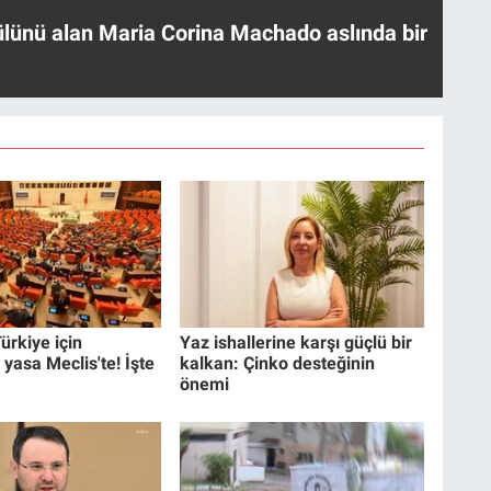
ülünü alan Maria Corina Machado aslında bir
ürkiye için
Yaz ishallerine karşı güçlü bir
 yasa Meclis'te! İşte
kalkan: Çinko desteğinin
önemi