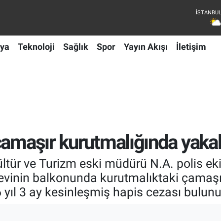
ya
Teknoloji
Sağlık
Spor
Yayın Akışı
İletişim
çamaşır kurutmalığında yaka
Kültür ve Turizm eski müdürü N.A. polis eki
 evinin balkonunda kurutmalıktaki çamaş
6 yıl 3 ay kesinleşmiş hapis cezası bulunu