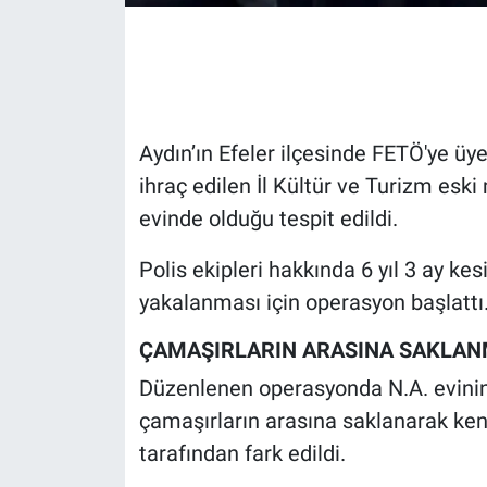
Gündem Özel
Günün görüntüsü
Aydın’ın Efeler ilçesinde FETÖ'ye ü
Haber
ihraç edilen İl Kültür ve Turizm esk
evinde olduğu tespit edildi.
İlan
Polis ekipleri hakkında 6 yıl 3 ay ke
Kimdir
yakalanması için operasyon başlattı
Koronavirüs
ÇAMAŞIRLARIN ARASINA SAKLAN
Kültür Sanat
Düzenlenen operasyonda N.A. evinin
çamaşırların arasına saklanarak ken
Ne demişti
tarafından fark edildi.