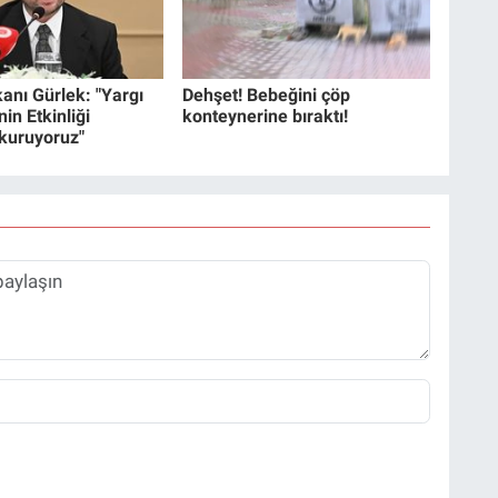
anı Gürlek: "Yargı
Dehşet! Bebeğini çöp
in Etkinliği
konteynerine bıraktı!
 kuruyoruz"