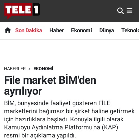
Anında Manşet
Son Dakika
Nöbetçi Eczaneler
Son Dakika
Haber
Ekonomi
Dünya
Teknolo
Başka Sohbetler
Haber
Hava Durumu
Belgesel
Ekonomi
Namaz Vakitleri
HABERLER
EKONOMI
Bilim turu
Dünya
Trafik Durumu
File market BİM'den
Bilim ve Teknoloji Evreni
Teknoloji
Süper Lig Puan Durumu ve Fikstür
ayrılıyor
BİM, bünyesinde faaliyet gösteren FİLE
Doğa Konuşuyor
Sağlık
Tüm Manşetler
marketlerini bağımsız bir şirket haline getirmek
Dünya
Spor
Son Dakika Haberleri
için hazırlıklara başladı. Konuyla ilgili olarak
Kamuoyu Aydınlatma Platformu'na (KAP)
Ege Saati
Yayın Akışı
Haber Arşivi
resmi bir açıklama yapıldı.