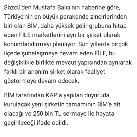
Sözcü’den Mustafa Balcı’nın haberine göre,
Gündem Özel
Türkiye’nin en büyük perakende zincirlerinden
biri olan BİM, daha yüksek gelir grubuna hitap
Günün görüntüsü
eden FİLE marketlerini ayrı bir şirket olarak
konumlandırmayı planlıyor. Son yıllarda birçok
Haber
ilçede şubeleşmeye devam eden FİLE, bu
İlan
değişiklikle birlikte mevcut yapısından ayrılarak
farklı bir anonim şirket olarak faaliyet
Kimdir
göstermeye devam edecek.
Koronavirüs
BİM tarafından KAP’a yapılan duyuruda,
kurulacak yeni şirketin tamamının BİM’e ait
Kültür Sanat
olacağı ve 250 bin TL sermaye ile hayata
geçirileceği ifade edildi.
Ne demişti