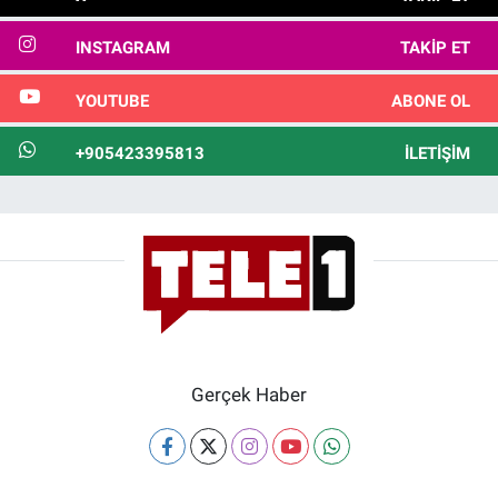
INSTAGRAM
TAKIP ET
YOUTUBE
ABONE OL
+905423395813
İLETIŞIM
Gerçek Haber