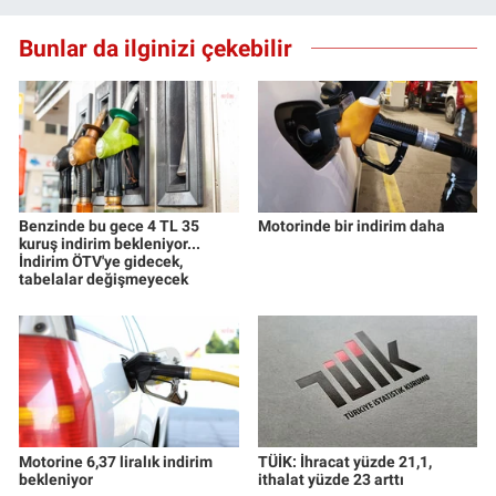
Yerel Yaşam
Bunlar da ilginizi çekebilir
Canlı Yayın
Benzinde bu gece 4 TL 35
Motorinde bir indirim daha
kuruş indirim bekleniyor...
İndirim ÖTV'ye gidecek,
tabelalar değişmeyecek
Motorine 6,37 liralık indirim
TÜİK: İhracat yüzde 21,1,
bekleniyor
ithalat yüzde 23 arttı