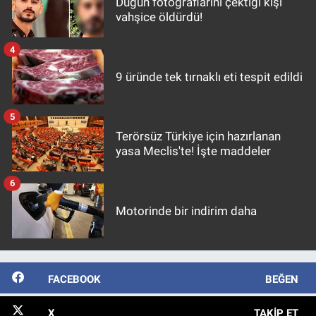
Düğün fotoğraflarını çektiği kişi
vahşice öldürdü!
4
9 üründe tek tırnaklı eti tespit edildi
5
Terörsüz Türkiye için hazırlanan
yasa Meclis'te! İşte maddeler
6
Motorinde bir indirim daha
FACEBOOK
BEĞEN
X
TAKIP ET