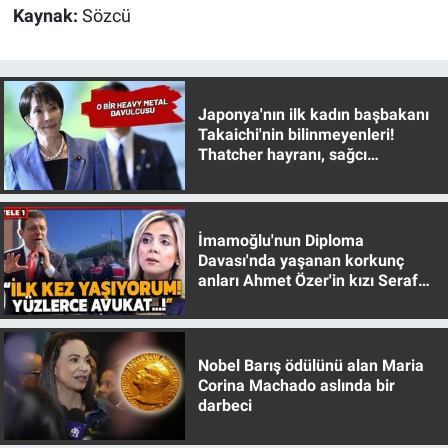
Nedir
Kaynak:
Sözcü
Popüler
Programlar
Japonya'nın ilk kadın başbakanı
Takaichi'nin bilinmeyenleri!
Thatcher hayranı, sağcı
Sağlık
muhafazakar
Spor
İmamoğlu'nun Diploma
Davası'nda yaşanan korkunç
Teknoloji
anları Ahmet Özer'in kızı Seraf
Özer anlattı!
Türkiye'nin Geleceği
Türkiye'nin Gündemi
Nobel Barış ödülünü alan Maria
Corina Machado aslında bir
darbeci
Yerel Gündem