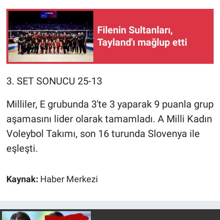
Nedir
Popüler
Filenin Sultanları,
Tayland'ı mağlup etti
Programlar
Sağlık
3. SET SONUCU 25-13
Milliler, E grubunda 3'te 3 yaparak 9 puanla grup
Spor
aşamasını lider olarak tamamladı. A Milli Kadın
Teknoloji
Voleybol Takımı, son 16 turunda Slovenya ile
eşleşti.
Türkiye'nin Geleceği
Türkiye'nin Gündemi
Kaynak:
Haber Merkezi
Yerel Gündem