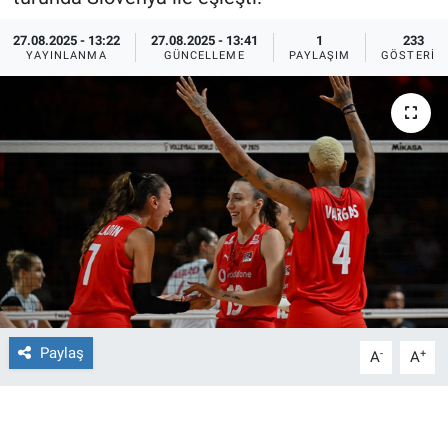
Ege'den Esintiler
İletişim
27.08.2025 - 13:22
27.08.2025 - 13:41
1
233
YAYINLANMA
GÜNCELLEME
PAYLAŞIM
GÖSTERIM
Eğitim
Eğlence
Ekonomi
Forum
Gerçeğin İzinde
Gün Başlıyor
Paylaş
-
+
A
A
Gün Bitiyor
Gün Ortası