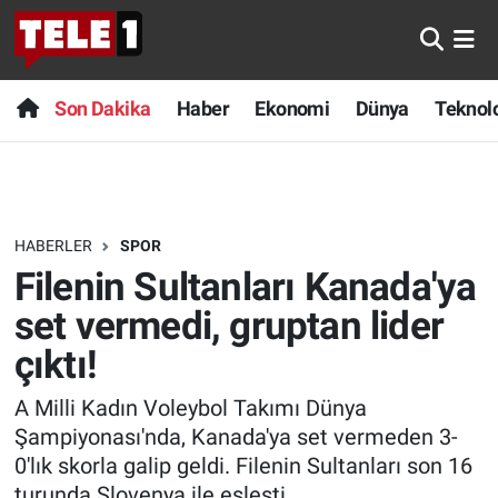
Anında Manşet
Son Dakika
Nöbetçi Eczaneler
Son Dakika
Haber
Ekonomi
Dünya
Teknolo
Başka Sohbetler
Haber
Hava Durumu
Belgesel
Ekonomi
Namaz Vakitleri
HABERLER
SPOR
Bilim turu
Dünya
Trafik Durumu
Filenin Sultanları Kanada'ya
Bilim ve Teknoloji Evreni
Teknoloji
Süper Lig Puan Durumu ve Fikstür
set vermedi, gruptan lider
çıktı!
Doğa Konuşuyor
Sağlık
Tüm Manşetler
A Milli Kadın Voleybol Takımı Dünya
Dünya
Spor
Son Dakika Haberleri
Şampiyonası'nda, Kanada'ya set vermeden 3-
0'lık skorla galip geldi. Filenin Sultanları son 16
Ege Saati
Yayın Akışı
Haber Arşivi
turunda Slovenya ile eşleşti.