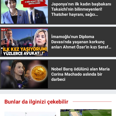
Japonya'nın ilk kadın başbakanı
Yerel Yaşam
Takaichi'nin bilinmeyenleri!
Thatcher hayranı, sağcı
Canlı Yayın
muhafazakar
İmamoğlu'nun Diploma
Davası'nda yaşanan korkunç
anları Ahmet Özer'in kızı Seraf
Özer anlattı!
Nobel Barış ödülünü alan Maria
Corina Machado aslında bir
darbeci
Bunlar da ilginizi çekebilir