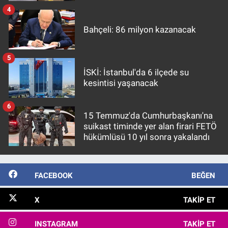
4
Bahçeli: 86 milyon kazanacak
5
İSKİ: İstanbul'da 6 ilçede su
kesintisi yaşanacak
6
15 Temmuz'da Cumhurbaşkanı'na
suikast timinde yer alan firari FETÖ
hükümlüsü 10 yıl sonra yakalandı
FACEBOOK
BEĞEN
X
TAKIP ET
INSTAGRAM
TAKIP ET