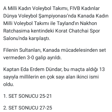
A Milli Kadın Voleybol Takımı, FIVB Kadınlar
Gündem Özel
Dünya Voleybol Şampiyonası’nda Kanada Kadın
Milli Voleybol Takımı ile Tayland'ın Nakhon
Günün görüntüsü
Ratchasima kentindeki Korat Chatchai Spor
Haber
Salonu'nda karşılaştı.
Filenin Sultanları, Kanada mücadelesinden set
İlan
vermeden 3-0 galip ayrıldı.
Kimdir
Kaptan Eda Erdem Dündar, bu maçta aldığı 13
Koronavirüs
sayıyla millilerin en çok sayı alan ikinci ismi
oldu.
Kültür Sanat
1. SET SONUCU 25-21
Ne demişti
2. SET SONUCU 27-25