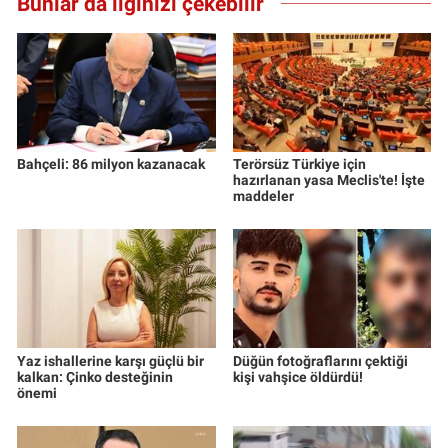
Bunlar da ilginizi çekebilir
Yerel Yaşam
Canlı Yayın
Bahçeli: 86 milyon kazanacak
Terörsüz Türkiye için
hazırlanan yasa Meclis'te! İşte
maddeler
Yaz ishallerine karşı güçlü bir
Düğün fotoğraflarını çektiği
kalkan: Çinko desteğinin
kişi vahşice öldürdü!
önemi