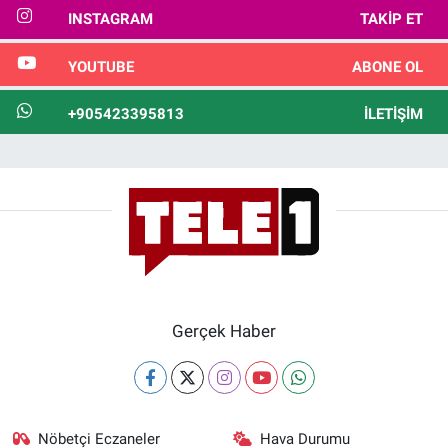
INSTAGRAM
TAKIP ET
YOUTUBE
ABONE OL
+905423395813
İLETIŞIM
Gerçek Haber
Nöbetçi Eczaneler
Hava Durumu