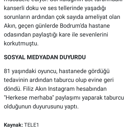
kanserli doku ve ses tellerinde yaşadığı
Gündem Özel
sorunların ardından çok sayıda ameliyat olan
Akın, geçen günlerde Bodrum'da hastane
Günün görüntüsü
odasından paylaştığı kare ile sevenlerini
korkutmuştu.
Haber
SOSYAL MEDYADAN DUYURDU
İlan
81 yaşındaki oyuncu, hastanede gördüğü
Kimdir
tedavinin ardından taburcu olup evine geri
döndü. Filiz Akın Instagram hesabından
Koronavirüs
"Herkese merhaba" paylaşımı yaparak taburcu
Kültür Sanat
olduğunun duyurusunu yaptı.
Ne demişti
Kaynak:
TELE1