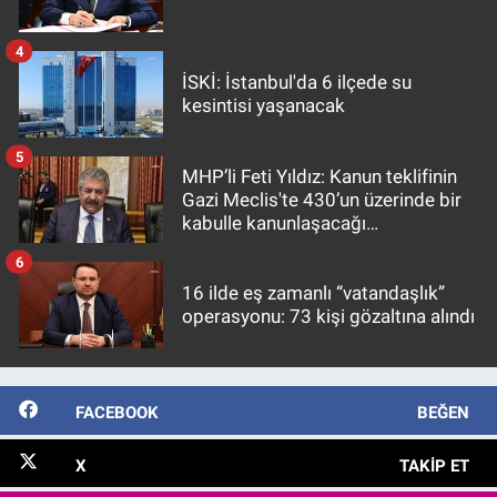
4
İSKİ: İstanbul'da 6 ilçede su
kesintisi yaşanacak
5
MHP’li Feti Yıldız: Kanun teklifinin
Gazi Meclis'te 430’un üzerinde bir
kabulle kanunlaşacağı
görülmektedir
6
16 ilde eş zamanlı “vatandaşlık”
operasyonu: 73 kişi gözaltına alındı
FACEBOOK
BEĞEN
X
TAKIP ET