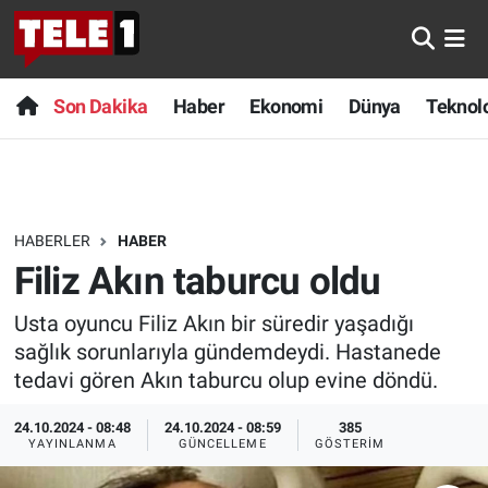
Anında Manşet
Son Dakika
Nöbetçi Eczaneler
Son Dakika
Haber
Ekonomi
Dünya
Teknolo
Başka Sohbetler
Haber
Hava Durumu
Belgesel
Ekonomi
Namaz Vakitleri
HABERLER
HABER
Bilim turu
Dünya
Trafik Durumu
Filiz Akın taburcu oldu
Bilim ve Teknoloji Evreni
Teknoloji
Süper Lig Puan Durumu ve Fikstür
Usta oyuncu Filiz Akın bir süredir yaşadığı
sağlık sorunlarıyla gündemdeydi. Hastanede
Doğa Konuşuyor
Sağlık
Tüm Manşetler
tedavi gören Akın taburcu olup evine döndü.
Dünya
Spor
Son Dakika Haberleri
24.10.2024 - 08:48
24.10.2024 - 08:59
385
YAYINLANMA
GÜNCELLEME
GÖSTERIM
Ege Saati
Yayın Akışı
Haber Arşivi