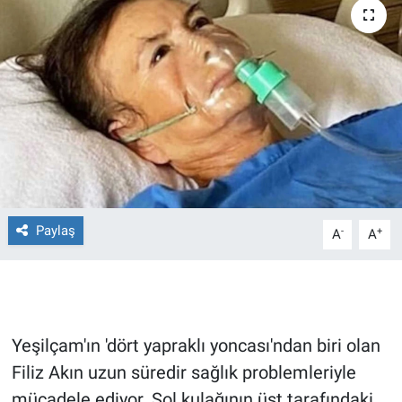
Ege'den Esintiler
İletişim
Eğitim
Eğlence
Ekonomi
Forum
Paylaş
-
+
A
A
Gerçeğin İzinde
Gün Başlıyor
Yeşilçam'ın 'dört yapraklı yoncası'ndan biri olan
Gün Bitiyor
Filiz Akın uzun süredir sağlık problemleriyle
mücadele ediyor. Sol kulağının üst tarafındaki
Gün Ortası