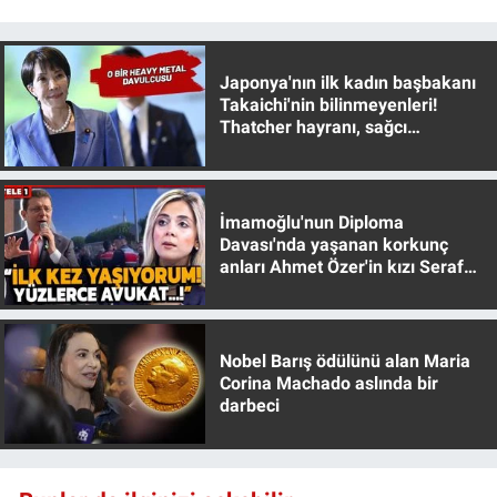
Nedir
Popüler
Japonya'nın ilk kadın başbakanı
Takaichi'nin bilinmeyenleri!
Programlar
Thatcher hayranı, sağcı
muhafazakar
Sağlık
İmamoğlu'nun Diploma
Spor
Davası'nda yaşanan korkunç
anları Ahmet Özer'in kızı Seraf
Özer anlattı!
Teknoloji
Türkiye'nin Geleceği
Nobel Barış ödülünü alan Maria
Corina Machado aslında bir
Türkiye'nin Gündemi
darbeci
Yerel Gündem