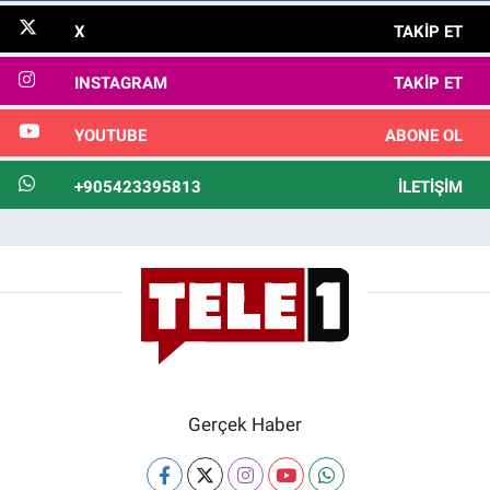
X
TAKIP ET
INSTAGRAM
TAKIP ET
YOUTUBE
ABONE OL
+905423395813
İLETIŞIM
Gerçek Haber