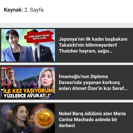
Nedir
Kaynak:
2. Sayfa
Popüler
Programlar
Japonya'nın ilk kadın başbakanı
Takaichi'nin bilinmeyenleri!
Sağlık
Thatcher hayranı, sağcı
muhafazakar
Spor
İmamoğlu'nun Diploma
Teknoloji
Davası'nda yaşanan korkunç
anları Ahmet Özer'in kızı Seraf
Türkiye'nin Geleceği
Özer anlattı!
Türkiye'nin Gündemi
Nobel Barış ödülünü alan Maria
Corina Machado aslında bir
Yerel Gündem
darbeci