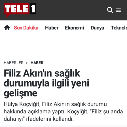
Anında Manşet
Son Dakika
Nöbetçi Eczaneler
Son Dakika
Haber
Ekonomi
Dünya
Teknolo
Başka Sohbetler
Haber
Hava Durumu
Belgesel
Ekonomi
Namaz Vakitleri
HABERLER
HABER
Bilim turu
Dünya
Trafik Durumu
Filiz Akın'ın sağlık
Bilim ve Teknoloji Evreni
Teknoloji
Süper Lig Puan Durumu ve Fikstür
durumuyla ilgili yeni
gelişme
Doğa Konuşuyor
Sağlık
Tüm Manşetler
Hülya Koçyiğit, Filiz Akın'ın sağlık durumu
Dünya
Spor
Son Dakika Haberleri
hakkında açıklama yaptı. Koçyiğit, "Filiz şu anda
daha iyi" ifadelerini kullandı.
Ege Saati
Yayın Akışı
Haber Arşivi