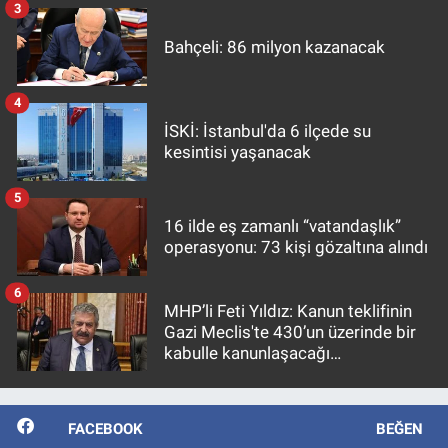
3
Bahçeli: 86 milyon kazanacak
4
İSKİ: İstanbul'da 6 ilçede su
kesintisi yaşanacak
5
16 ilde eş zamanlı “vatandaşlık”
operasyonu: 73 kişi gözaltına alındı
6
MHP’li Feti Yıldız: Kanun teklifinin
Gazi Meclis'te 430’un üzerinde bir
kabulle kanunlaşacağı
görülmektedir
FACEBOOK
BEĞEN