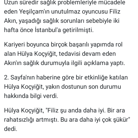
Uzun süredir sağlık problemleriyle mücadele
eden Yeşilçam'ın unutulmaz oyuncusu Filiz
Gündem Özel
Akın, yaşadığı sağlık sorunları sebebiyle iki
hafta önce İstanbul'a getirilmişti.
Günün görüntüsü
Kariyeri boyunca birçok başarılı yapımda rol
Haber
alan Hülya Koçyiğit, tedavisi devam eden
İlan
Akın'ın sağlık durumuyla ilgili açıklama yaptı.
2. Sayfa'nın haberine göre bir etkinliğe katılan
Kimdir
Hülya Koçyiğit, yakın dostunun son durumu
Koronavirüs
hakkında bilgi verdi.
Kültür Sanat
Hülya Koçyiğit, "Filiz şu anda daha iyi. Bir ara
rahatsızlığı artmıştı. Bu ara daha iyi çok şükür"
Ne demişti
dedi.