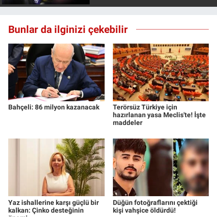
Yerel Yaşam
Bunlar da ilginizi çekebilir
Canlı Yayın
Bahçeli: 86 milyon kazanacak
Terörsüz Türkiye için
hazırlanan yasa Meclis'te! İşte
maddeler
Yaz ishallerine karşı güçlü bir
Düğün fotoğraflarını çektiği
kalkan: Çinko desteğinin
kişi vahşice öldürdü!