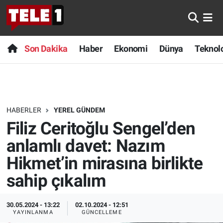
Anında Manşet
Son Dakika
Nöbetçi Eczaneler
Son Dakika
Haber
Ekonomi
Dünya
Teknolo
Başka Sohbetler
Haber
Hava Durumu
Belgesel
Ekonomi
Namaz Vakitleri
HABERLER
YEREL GÜNDEM
Bilim turu
Dünya
Trafik Durumu
Filiz Ceritoğlu Sengel’den
Bilim ve Teknoloji Evreni
Teknoloji
Süper Lig Puan Durumu ve Fikstür
anlamlı davet: Nazım
Hikmet’in mirasına birlikte
Doğa Konuşuyor
Sağlık
Tüm Manşetler
sahip çıkalım
Dünya
Spor
Son Dakika Haberleri
30.05.2024 - 13:22
02.10.2024 - 12:51
YAYINLANMA
GÜNCELLEME
Ege Saati
Yayın Akışı
Haber Arşivi