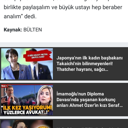
Yerel Yaşam
birlikte paylaşalım ve büyük ustayı hep beraber
analım” dedi.
Canlı Yayın
Kaynak:
BÜLTEN
Japonya'nın ilk kadın başbakanı
Takaichi'nin bilinmeyenleri!
Thatcher hayranı, sağcı
muhafazakar
İmamoğlu'nun Diploma
Davası'nda yaşanan korkunç
anları Ahmet Özer'in kızı Seraf
Özer anlattı!