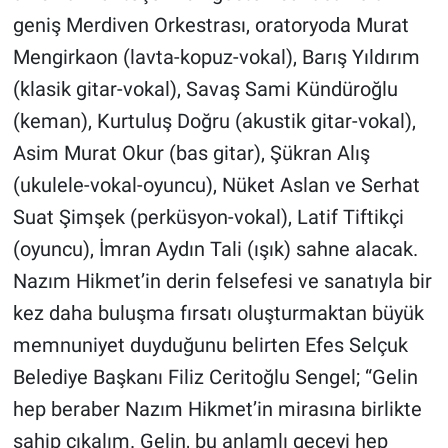
Nedir
geniş Merdiven Orkestrası, oratoryoda Murat
Mengirkaon (lavta-kopuz-vokal), Barış Yıldırım
Popüler
(klasik gitar-vokal), Savaş Sami Kündüroğlu
Programlar
(keman), Kurtuluş Doğru (akustik gitar-vokal),
Asim Murat Okur (bas gitar), Şükran Alış
Sağlık
(ukulele-vokal-oyuncu), Nüket Aslan ve Serhat
Spor
Suat Şimşek (perküsyon-vokal), Latif Tiftikçi
(oyuncu), İmran Aydın Tali (ışık) sahne alacak.
Teknoloji
Nazım Hikmet’in derin felsefesi ve sanatıyla bir
kez daha buluşma fırsatı oluşturmaktan büyük
Türkiye'nin Geleceği
memnuniyet duyduğunu belirten Efes Selçuk
Türkiye'nin Gündemi
Belediye Başkanı Filiz Ceritoğlu Sengel; “Gelin
hep beraber Nazım Hikmet’in mirasına birlikte
Yerel Gündem
sahip çıkalım. Gelin, bu anlamlı geceyi hep