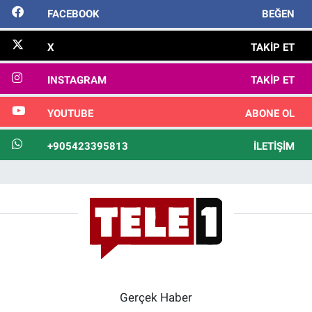
FACEBOOK
BEĞEN
X
TAKIP ET
INSTAGRAM
TAKIP ET
YOUTUBE
ABONE OL
+905423395813
İLETIŞIM
Gerçek Haber