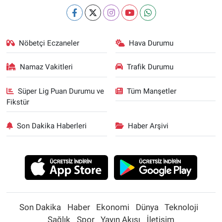
Nöbetçi Eczaneler
Hava Durumu
Namaz Vakitleri
Trafik Durumu
Süper Lig Puan Durumu ve
Tüm Manşetler
Fikstür
Son Dakika Haberleri
Haber Arşivi
Son Dakika
Haber
Ekonomi
Dünya
Teknoloji
Sağlık
Spor
Yayın Akışı
İletişim