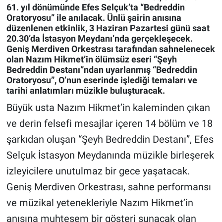
61. yıl dönümünde Efes Selçuk’ta “Bedreddin
Oratoryosu” ile anılacak. Ünlü şairin anısına
Gündem Özel
düzenlenen etkinlik, 3 Haziran Pazartesi günü saat
20.30’da İstasyon Meydanı’nda gerçekleşecek.
Geniş Merdiven Orkestrası tarafından sahnelenecek
Günün görüntüsü
olan Nazım Hikmet’in ölümsüz eseri “Şeyh
Bedreddin Destanı”ndan uyarlanmış “Bedreddin
Haber
Oratoryosu”, O’nun eserinde işlediği temaları ve
tarihi anlatımları müzikle buluşturacak.
İlan
Büyük usta Nazım Hikmet’in kaleminden çıkan
ve derin felsefi mesajlar içeren 14 bölüm ve 18
Kimdir
şarkıdan oluşan “Şeyh Bedreddin Destanı”, Efes
Koronavirüs
Selçuk İstasyon Meydanında müzikle birleşerek
izleyicilere unutulmaz bir gece yaşatacak.
Kültür Sanat
Geniş Merdiven Orkestrası, sahne performansı
Ne demişti
ve müzikal yetenekleriyle Nazım Hikmet’in
anısına muhteşem bir gösteri sunacak olan