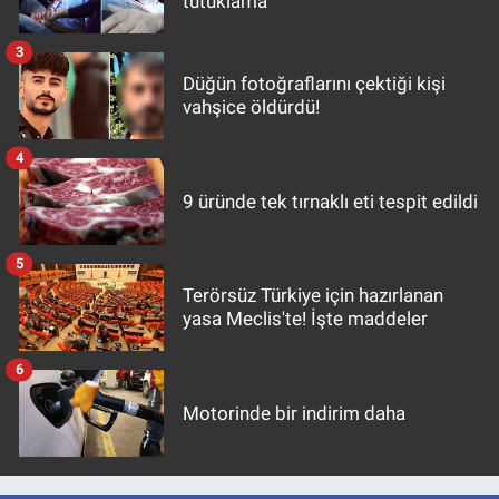
tutuklama
3
Düğün fotoğraflarını çektiği kişi
vahşice öldürdü!
4
9 üründe tek tırnaklı eti tespit edildi
5
Terörsüz Türkiye için hazırlanan
yasa Meclis'te! İşte maddeler
6
Motorinde bir indirim daha