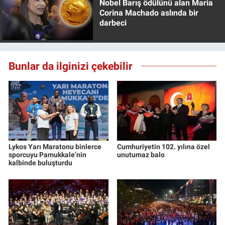
Nobel Barış ödülünü alan Maria
Corina Machado aslında bir
darbeci
Bunlar da ilginizi çekebilir
Lykos Yarı Maratonu binlerce
Cumhuriyetin 102. yılına özel
sporcuyu Pamukkale’nin
unutumaz balo
kalbinde buluşturdu