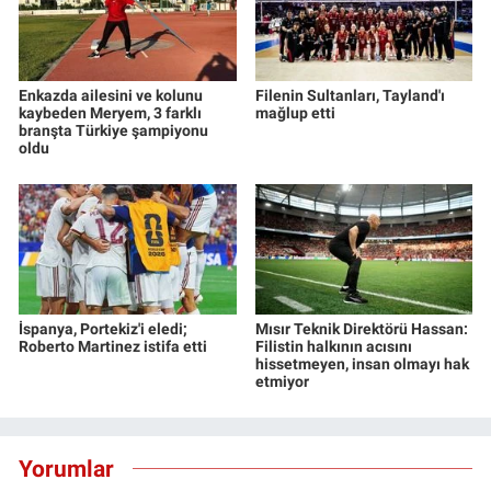
Enkazda ailesini ve kolunu
Filenin Sultanları, Tayland'ı
kaybeden Meryem, 3 farklı
mağlup etti
branşta Türkiye şampiyonu
oldu
İspanya, Portekiz'i eledi;
Mısır Teknik Direktörü Hassan:
Roberto Martinez istifa etti
Filistin halkının acısını
hissetmeyen, insan olmayı hak
etmiyor
Yorumlar