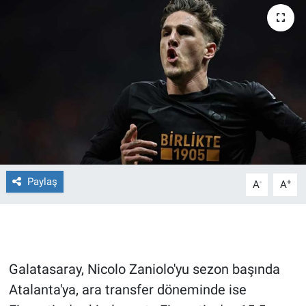
Ege'den Esintiler
İletişim
Eğitim
Eğlence
Ekonomi
Forum
Paylaş
-
+
A
A
Gerçeğin İzinde
Gün Başlıyor
Galatasaray, Nicolo Zaniolo'yu sezon başında
Gün Bitiyor
Atalanta'ya, ara transfer döneminde ise
Gün Ortası