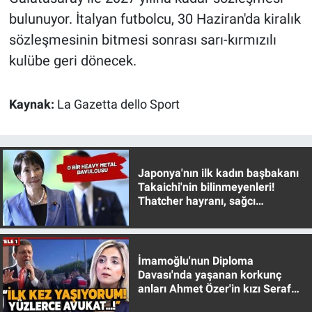
Nedir
bulunuyor. İtalyan futbolcu, 30 Haziran'da kiralık
sözleşmesinin bitmesi sonrası sarı-kırmızılı
Popüler
kulübe geri dönecek.
Programlar
Kaynak:
La Gazetta dello Sport
Sağlık
Spor
Japonya'nın ilk kadın başbakanı
Teknoloji
Takaichi'nin bilinmeyenleri!
Thatcher hayranı, sağcı
muhafazakar
Türkiye'nin Geleceği
Türkiye'nin Gündemi
İmamoğlu'nun Diploma
Davası'nda yaşanan korkunç
anları Ahmet Özer'in kızı Seraf
Yerel Gündem
Özer anlattı!