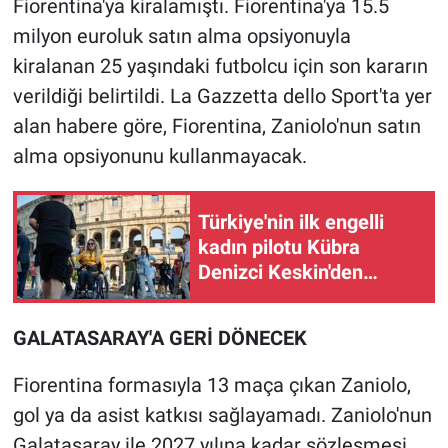
Fiorentina'ya kiralamıştı. Fiorentina'ya 15.5
milyon euroluk satın alma opsiyonuyla
Gündem Özel
kiralanan 25 yaşındaki futbolcu için son kararın
verildiği belirtildi. La Gazzetta dello Sport'ta yer
Günün görüntüsü
alan habere göre, Fiorentina, Zaniolo'nun satın
Haber
alma opsiyonunu kullanmayacak.
İlan
Türkiye'nin ilk engelli
kadın pilotu Kübra
Kimdir
Denizci Keskin'den
İtalya'da çifte başarı
Koronavirüs
GALATASARAY'A GERİ DÖNECEK
Kültür Sanat
Fiorentina formasıyla 13 maça çıkan Zaniolo,
Ne demişti
gol ya da asist katkısı sağlayamadı. Zaniolo'nun
Galatasaray ile 2027 yılına kadar sözleşmesi