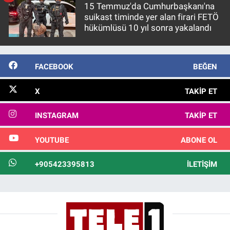
15 Temmuz'da Cumhurbaşkanı'na
suikast timinde yer alan firari FETÖ
hükümlüsü 10 yıl sonra yakalandı
FACEBOOK
BEĞEN
X
TAKIP ET
INSTAGRAM
TAKIP ET
YOUTUBE
ABONE OL
+905423395813
İLETIŞIM