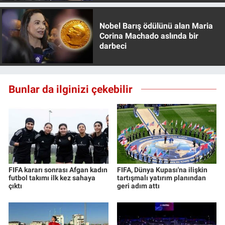
Yerel Yaşam
Nobel Barış ödülünü alan Maria
Canlı Yayın
Corina Machado aslında bir
darbeci
Bunlar da ilginizi çekebilir
FIFA kararı sonrası Afgan kadın
FIFA, Dünya Kupası'na ilişkin
futbol takımı ilk kez sahaya
tartışmalı yatırım planından
çıktı
geri adım attı