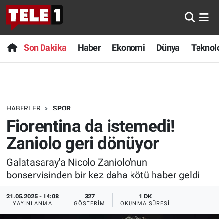
Anında Manşet
Son Dakika
Nöbetçi Eczaneler
Son Dakika
Haber
Ekonomi
Dünya
Teknolo
Başka Sohbetler
Haber
Hava Durumu
Belgesel
Ekonomi
Namaz Vakitleri
HABERLER
SPOR
Bilim turu
Dünya
Trafik Durumu
Fiorentina da istemedi!
Bilim ve Teknoloji Evreni
Teknoloji
Süper Lig Puan Durumu ve Fikstür
Zaniolo geri dönüyor
Galatasaray'a Nicolo Zaniolo'nun
Doğa Konuşuyor
Sağlık
Tüm Manşetler
bonservisinden bir kez daha kötü haber geldi
Dünya
Spor
Son Dakika Haberleri
21.05.2025 - 14:08
327
1 DK
YAYINLANMA
GÖSTERIM
OKUNMA SÜRESI
Ege Saati
Yayın Akışı
Haber Arşivi