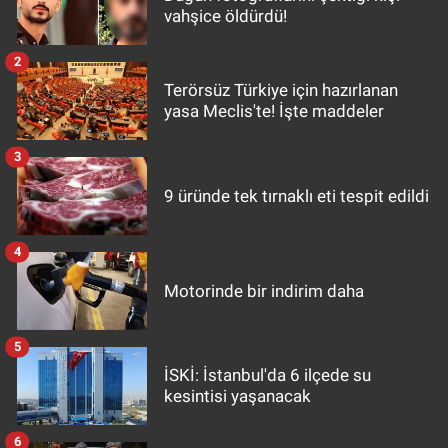
vahşice öldürdü!
2
Terörsüz Türkiye için hazırlanan
yasa Meclis'te! İşte maddeler
3
9 üründe tek tırnaklı eti tespit edildi
4
Motorinde bir indirim daha
5
İSKİ: İstanbul'da 6 ilçede su
kesintisi yaşanacak
6