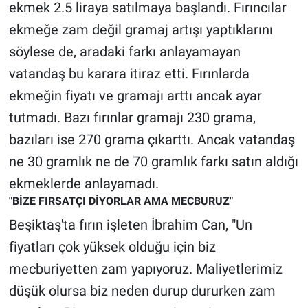
Nedir
ekmek 2.5 liraya satılmaya başlandı. Fırıncılar
ekmeğe zam değil gramaj artışı yaptıklarını
Popüler
söylese de, aradaki farkı anlayamayan
vatandaş bu karara itiraz etti. Fırınlarda
Programlar
ekmeğin fiyatı ve gramajı arttı ancak ayar
Sağlık
tutmadı. Bazı fırınlar gramajı 230 grama,
bazıları ise 270 grama çıkarttı. Ancak vatandaş
Spor
ne 30 gramlık ne de 70 gramlık farkı satın aldığı
Teknoloji
ekmeklerde anlayamadı.
"BİZE FIRSATÇI DİYORLAR AMA MECBURUZ"
Türkiye'nin Geleceği
Beşiktaş'ta fırın işleten İbrahim Can, "Un
fiyatları çok yüksek olduğu için biz
Türkiye'nin Gündemi
mecburiyetten zam yapıyoruz. Maliyetlerimiz
Yerel Gündem
düşük olursa biz neden durup dururken zam