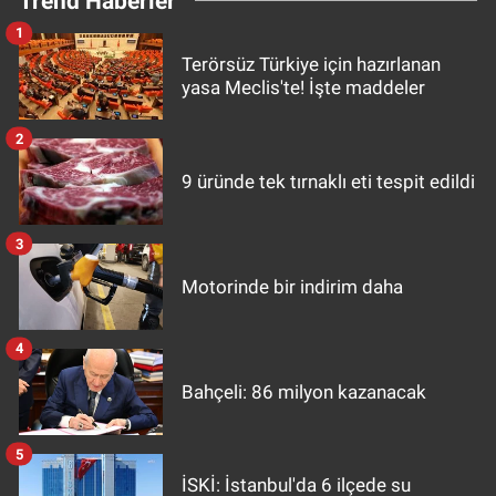
Trend Haberler
1
Terörsüz Türkiye için hazırlanan
yasa Meclis'te! İşte maddeler
2
9 üründe tek tırnaklı eti tespit edildi
3
Motorinde bir indirim daha
4
Bahçeli: 86 milyon kazanacak
5
İSKİ: İstanbul'da 6 ilçede su