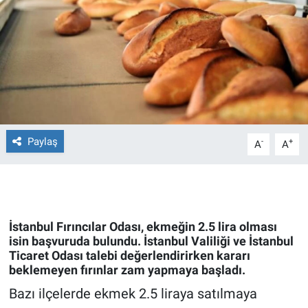
Ege'den Esintiler
İletişim
Eğitim
Eğlence
Ekonomi
Paylaş
-
+
A
A
Forum
Gerçeğin İzinde
İstanbul Fırıncılar Odası, ekmeğin 2.5 lira olması
Gün Başlıyor
isin başvuruda bulundu. İstanbul Valiliği ve İstanbul
Ticaret Odası talebi değerlendirirken kararı
beklemeyen fırınlar zam yapmaya başladı.
Gün Bitiyor
Bazı ilçelerde ekmek 2.5 liraya satılmaya
Gün Ortası