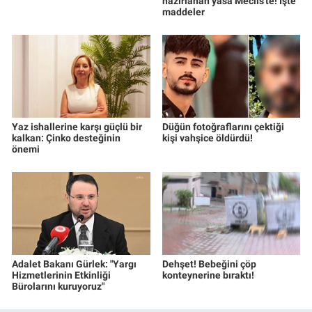
hazırlanan yasa Meclis'te! İşte
maddeler
Yaz ishallerine karşı güçlü bir
Düğün fotoğraflarını çektiği
kalkan: Çinko desteğinin
kişi vahşice öldürdü!
önemi
Adalet Bakanı Gürlek: "Yargı
Dehşet! Bebeğini çöp
Hizmetlerinin Etkinliği
konteynerine bıraktı!
Bürolarını kuruyoruz"