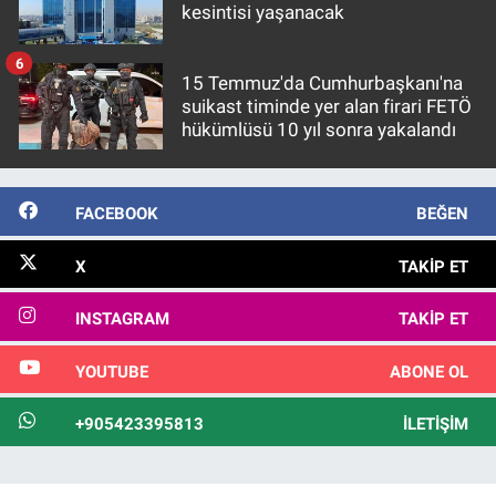
kesintisi yaşanacak
6
15 Temmuz'da Cumhurbaşkanı'na
suikast timinde yer alan firari FETÖ
hükümlüsü 10 yıl sonra yakalandı
FACEBOOK
BEĞEN
X
TAKIP ET
INSTAGRAM
TAKIP ET
YOUTUBE
ABONE OL
+905423395813
İLETIŞIM