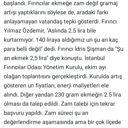
başlandı. Fırıncılar ekmeğe zam değil gramaj
artışı yaptıklarını söylese de, aradaki farkı
Gündem Özel
anlayamayan vatandaş tepki gösterdi. Fırıncı
Günün görüntüsü
Yılmaz Özdemir, "Aslında 2.5 lira bile
kurtarmıyor. 140 liraya aldığımız un şu an kaç
Haber
para belli değil" dedi. Fırıncı İdris Şişman da "Şu
İlan
an ekmek 2,5 lira" diye konuştu. İstanbul
Fırıncılar Odası Yönetim Kurulu, ekim ayı
Kimdir
olağan toplantısını gerçekleştirdi. Kurulda artış
gösteren un fiyatları, enerji maliyetleri ele
Koronavirüs
alındı. Diğer yandan 230 gram ekmeğin 2.5 lira
Kültür Sanat
olması da talep edildi. Zam talebi için tekrar
başvuru yapıldı. Zam süreci şu an
Ne demişti
değerlendirme aşamasında ama bir çok ilçede