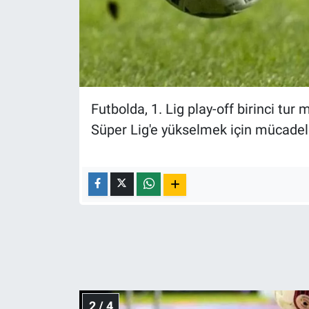
Nedir
Popüler
Programlar
Futbolda, 1. Lig play-off birinci t
Sağlık
Süper Lig'e yükselmek için mücade
Spor
Teknoloji
Türkiye'nin Geleceği
Türkiye'nin Gündemi
Yerel Gündem
2 / 4