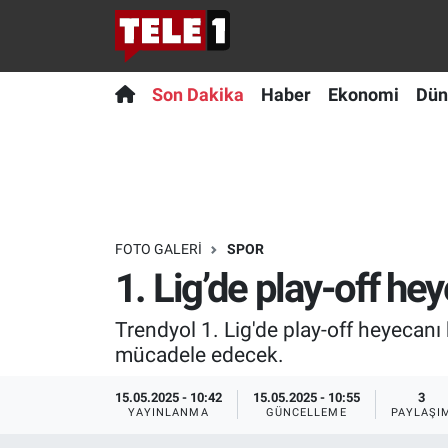
Anında Manşet
Son Dakika
Nöbetçi Eczaneler
Son Dakika
Haber
Ekonomi
Dün
Başka Sohbetler
Haber
Hava Durumu
Belgesel
Ekonomi
Namaz Vakitleri
Bilim turu
Dünya
Trafik Durumu
FOTO GALERI
SPOR
1. Lig’de play-off he
Bilim ve Teknoloji Evreni
Teknoloji
Süper Lig Puan Durumu ve Fikstür
Trendyol 1. Lig'de play-off heyecan
Doğa Konuşuyor
Sağlık
Tüm Manşetler
mücadele edecek.
Dünya
Spor
Son Dakika Haberleri
15.05.2025 - 10:42
15.05.2025 - 10:55
3
YAYINLANMA
GÜNCELLEME
PAYLAŞI
Ege Saati
Yayın Akışı
Haber Arşivi