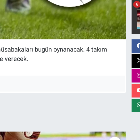
6
ur müsabakaları bugün oynanacak. 4 takım
le verecek.