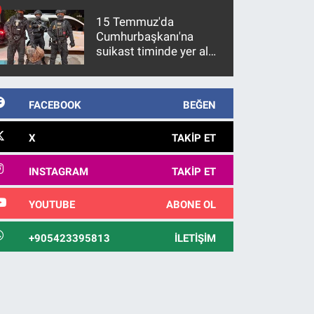
15 Temmuz'da
Cumhurbaşkanı'na
suikast timinde yer alan
firari FETÖ hükümlüsü
10 yıl sonra yakalandı
FACEBOOK
BEĞEN
X
TAKIP ET
INSTAGRAM
TAKIP ET
YOUTUBE
ABONE OL
+905423395813
İLETIŞIM