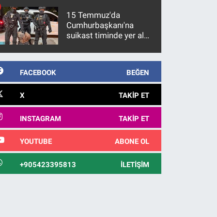
15 Temmuz'da
Cumhurbaşkanı'na
suikast timinde yer alan
firari FETÖ hükümlüsü
10 yıl sonra yakalandı
FACEBOOK
BEĞEN
X
TAKIP ET
INSTAGRAM
TAKIP ET
YOUTUBE
ABONE OL
+905423395813
İLETIŞIM