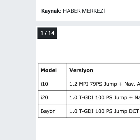
Kaynak:
HABER MERKEZİ
Gündem Özel
Günün görüntüsü
1 / 14
Haber
İlan
Kimdir
Koronavirüs
Kültür Sanat
Ne demişti