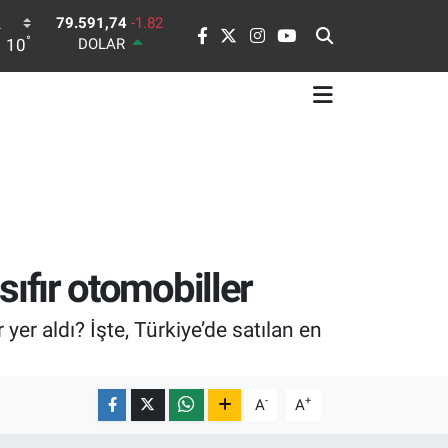
DOLAR
°
10
45,43620
0.02
EURO
53,38690
0.19
STERLİN
61,60380
0.18
G.ALTIN
6862,09000
0.19
BİST100
14.598,00
0
BITCOIN
79.591,74
-1.82
sıfır otomobiller
 yer aldı? İşte, Türkiye’de satılan en
-
+
A
A