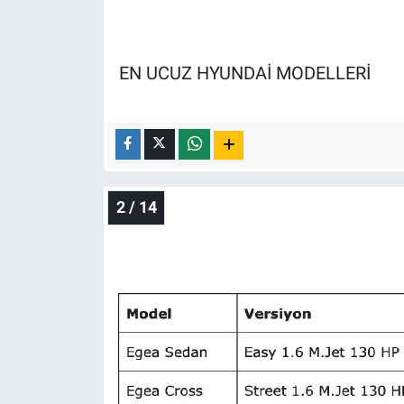
Nedir
Popüler
EN UCUZ HYUNDAİ MODELLERİ
Programlar
Sağlık
Spor
2 / 14
Teknoloji
Türkiye'nin Geleceği
Türkiye'nin Gündemi
Yerel Gündem