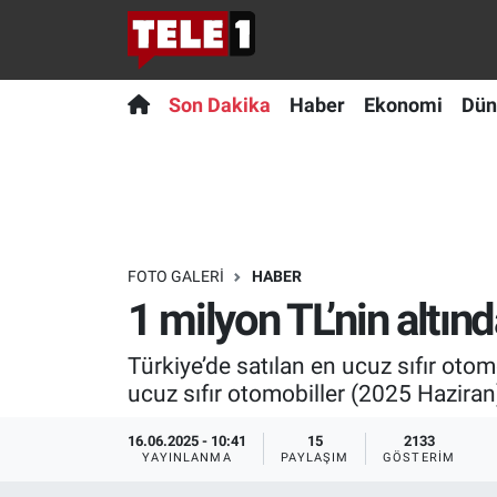
Anında Manşet
Son Dakika
Nöbetçi Eczaneler
Son Dakika
Haber
Ekonomi
Dün
Başka Sohbetler
Haber
Hava Durumu
Belgesel
Ekonomi
Namaz Vakitleri
Bilim turu
Dünya
Trafik Durumu
FOTO GALERI
HABER
1 milyon TL’nin altınd
Bilim ve Teknoloji Evreni
Teknoloji
Süper Lig Puan Durumu ve Fikstür
Türkiye’de satılan en ucuz sıfır otomob
Doğa Konuşuyor
Sağlık
Tüm Manşetler
ucuz sıfır otomobiller (2025 Hazira
Dünya
Spor
Son Dakika Haberleri
16.06.2025 - 10:41
15
2133
YAYINLANMA
PAYLAŞIM
GÖSTERIM
Ege Saati
Yayın Akışı
Haber Arşivi