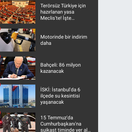
Terörsüz Türkiye için
hazırlanan yasa
Meclis'te! İşte
maddeler
Motorinde bir indirim
daha
Bahçeli: 86 milyon
kazanacak
İSKİ: İstanbul'da 6
ilçede su kesintisi
yaşanacak
15 Temmuz'da
Cumhurbaşkanı'na
suikast timinde yer alan