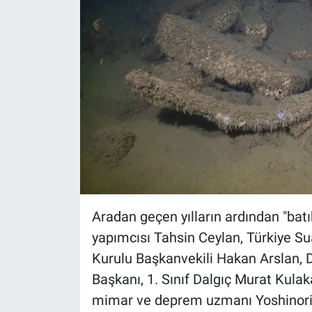
Yerel Yaşam
Canlı Yayın
Aradan geçen yılların ardından "batık
yapımcısı Tahsin Ceylan, Türkiye S
Kurulu Başkanvekili Hakan Arslan, 
Başkanı, 1. Sınıf Dalgıç Murat Kula
mimar ve deprem uzmanı Yoshinori M