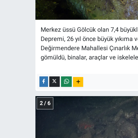
Nedir
Popüler
Merkez üssü Gölcük olan 7,4 büyü
Programlar
Depremi, 26 yıl önce büyük yıkıma v
Değirmendere Mahallesi Çınarlık Mey
Sağlık
gömüldü, binalar, araçlar ve iskelele
Spor
Teknoloji
Türkiye'nin Geleceği
2 / 6
Türkiye'nin Gündemi
Yerel Gündem