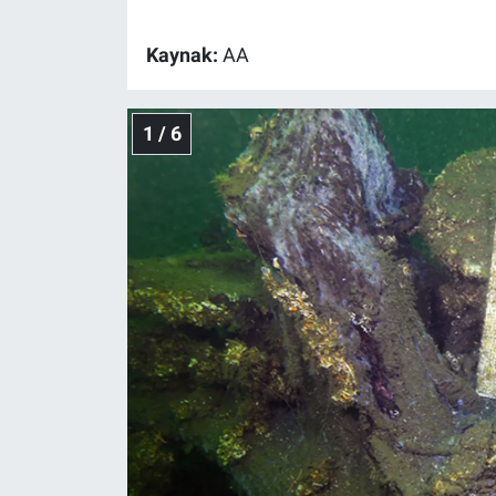
Gündem Özel
Kaynak:
AA
Günün görüntüsü
1 / 6
Haber
İlan
Kimdir
Koronavirüs
Kültür Sanat
Ne demişti