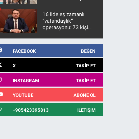
firari FETÖ hükümlüsü
10 yıl sonra yakalandı
16 ilde eş zamanlı
“vatandaşlık”
operasyonu: 73 kişi
gözaltına alındı
FACEBOOK
BEĞEN
X
TAKIP ET
INSTAGRAM
TAKIP ET
YOUTUBE
ABONE OL
+905423395813
İLETIŞIM