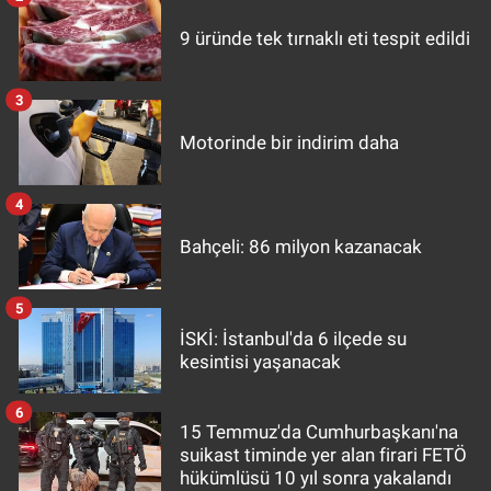
9 üründe tek tırnaklı eti tespit edildi
3
Motorinde bir indirim daha
4
Bahçeli: 86 milyon kazanacak
5
İSKİ: İstanbul'da 6 ilçede su
kesintisi yaşanacak
6
15 Temmuz'da Cumhurbaşkanı'na
suikast timinde yer alan firari FETÖ
hükümlüsü 10 yıl sonra yakalandı