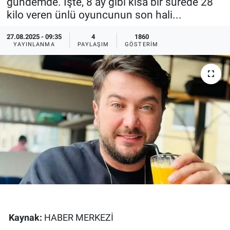
gündemde. İşte, 8 ay gibi kısa bir sürede 28
kilo veren ünlü oyuncunun son hali...
Ege'den Esintiler
İletişim
27.08.2025 - 09:35
4
1860
Eğitim
YAYINLANMA
PAYLAŞIM
GÖSTERIM
Eğlence
Ekonomi
Forum
Gerçeğin İzinde
Gün Başlıyor
Gün Bitiyor
Kaynak:
HABER MERKEZİ
Gün Ortası