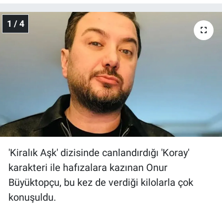
Gündem Özel
1 / 4
Günün görüntüsü
Haber
İlan
Kimdir
Koronavirüs
'Kiralık Aşk' dizisinde canlandırdığı 'Koray'
karakteri ile hafızalara kazınan Onur
Kültür Sanat
Büyüktopçu, bu kez de verdiği kilolarla çok
konuşuldu.
Ne demişti