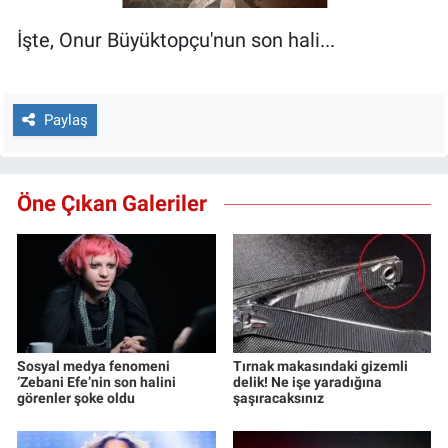
İşte, Onur Büyüktopçu'nun son hali...
Paylaş
Öne Çıkan Galeriler
Sosyal medya fenomeni
Tırnak makasındaki gizemli
‘Zebani Efe’nin son halini
delik! Ne işe yaradığına
görenler şoke oldu
şaşıracaksınız