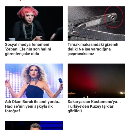
Sosyal medya fenomeni
Tırnak makasındaki gizemli
‘Zebani Efe’nin son halini
delik! Ne işe yaradığına
görenler şoke oldu
şaşıracaksınız
Adı Okan Buruk ile anılıyordu...
Sakarya'dan Kastamonu'ya...
Hadise’nin yeni aşkıyla ilk
Türkiye'den Kuzey Işıkları
fotoğraf
görüldü