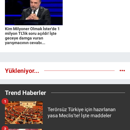
Kim Milyoner Olmak İster'de 1
milyon TL'lik soru açıldı! İşte
geceye damga vuran
yarışmacının cevabı...
Yükleniyor...
Trend Haberler
1
Terörsüz Türkiye için hazırlanan
yasa Meclis'te! İşte maddeler
2