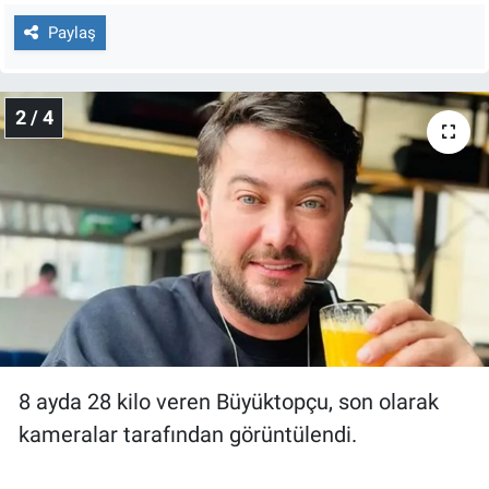
Nedir
Paylaş
Popüler
2 / 4
Programlar
Sağlık
Spor
Teknoloji
Türkiye'nin Geleceği
Türkiye'nin Gündemi
8 ayda 28 kilo veren Büyüktopçu, son olarak
kameralar tarafından görüntülendi.
Yerel Gündem