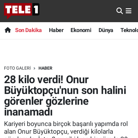
Anında Manşet
Son Dakika
Nöbetçi Eczaneler
Son Dakika
Haber
Ekonomi
Dünya
Teknolo
Başka Sohbetler
Haber
Hava Durumu
Belgesel
Ekonomi
Namaz Vakitleri
FOTO GALERI
HABER
Bilim turu
Dünya
Trafik Durumu
28 kilo verdi! Onur
Bilim ve Teknoloji Evreni
Teknoloji
Süper Lig Puan Durumu ve Fikstür
Büyüktopçu'nun son halini
görenler gözlerine
Doğa Konuşuyor
Sağlık
Tüm Manşetler
inanamadı
Dünya
Spor
Son Dakika Haberleri
Kariyeri boyunca birçok başarılı yapımda rol
alan Onur Büyüktopçu, verdiği kilolarla
Ege Saati
Yayın Akışı
Haber Arşivi