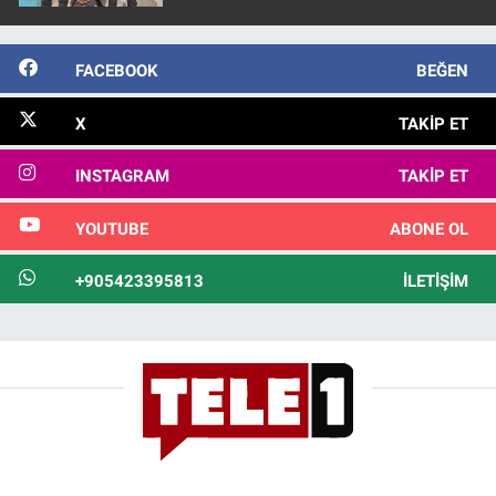
FACEBOOK
BEĞEN
X
TAKIP ET
INSTAGRAM
TAKIP ET
YOUTUBE
ABONE OL
+905423395813
İLETIŞIM